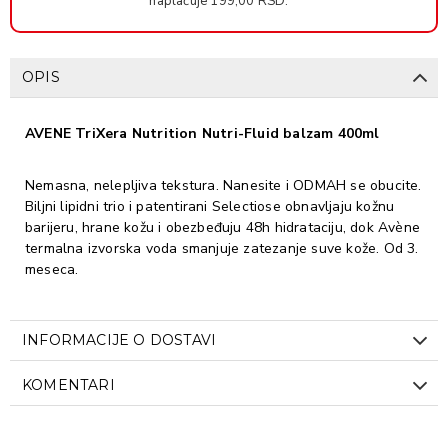
naplaćuje 199,00 RSD.
OPIS
AVENE TriXera Nutrition Nutri-Fluid balzam 400ml
Nemasna, nelepljiva tekstura. Nanesite i ODMAH se obucite.
Biljni lipidni trio i patentirani Selectiose obnavljaju kožnu
barijeru, hrane kožu i obezbeđuju 48h hidrataciju, dok Avène
termalna izvorska voda smanjuje zatezanje suve kože. Od 3.
meseca.
INFORMACIJE O DOSTAVI
KOMENTARI