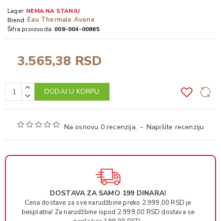
Lager:
NEMA NA STANJU
Eau Thermale Avene
Brend:
Šifra proizvoda:
008-004-00865
3.565,38 RSD
DODAJ U KORPU
Na osnovu 0 recenzija.
-
Napišite recenziju
DOSTAVA ZA SAMO 199 DINARA!
Cena dostave za sve narudžbine preko 2.999,00 RSD je
besplatna! Za narudžbine ispod 2.999,00 RSD dostava se