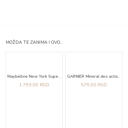
MOŽDA TE ZANIMA I OVO...
ning Butter
Maybelline New York Super Stay Lumi Matte tečni puder 140​
GARNIER Mineral deo action control thermic 72h sprej 150 ml
1.799,00 RSD
579,00 RSD