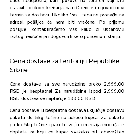
bude neuspešna, kurir pozove na telefon koji ste
ostavili prilikom kreiranja narudžbenice i ugovori novi
termin za dostavu. Ukoliko Vas i tada ne pronađe na
adresi, pošiljka će nam biti vraćena. Po prijemu
pošiljke, kontaktiraćemo Vas kako bi ustanovili
razlog neuručenja i dogovoriti se o ponovnom slanju.
Cena dostave za teritoriju Republike
Srbije
Cena dostave za sve narudžbine preko 2.999,00
RSD je besplatna! Za narudžbine ispod 2.999,00
RSD dostava se naplaćuje 199,00 RSD.
Cena dostave ili besplatna dostava uključuje dostavu
paketa do 5kg težine na adresu kupca. Za pakete
preko 5kg težine i pakete većih dimenzija moguća je
doplata za koju će kupac svakako biti obavešten