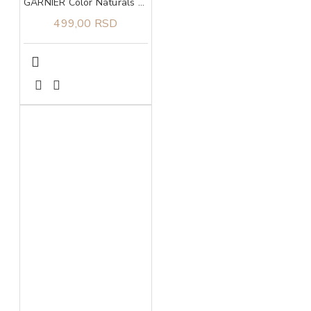
GARNIER Color Naturals N8 farba za kous Nude Mediom Blonde
499,00 RSD