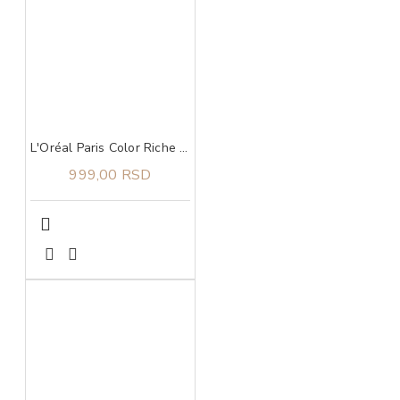
L'Oréal Paris Color Riche Olovka Za Usne 570 Worth It Int
999,00 RSD