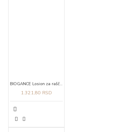
BIOGANCE Losion za raščesljavanje za pse Organissime Detangler lotion 250ml
1.321,80 RSD