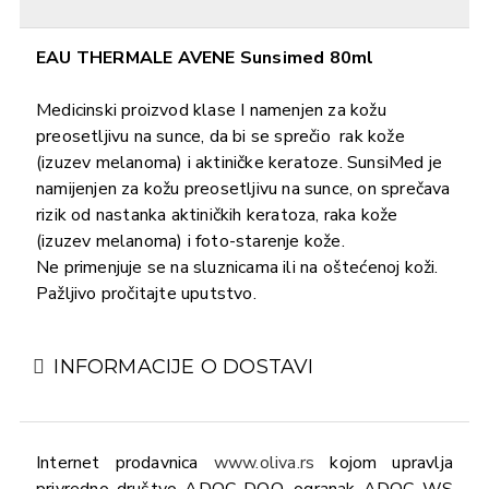
EAU THERMALE AVENE Sunsimed 80ml
Medicinski proizvod klase I namenjen za kožu
preosetljivu na sunce, da bi se sprečio rak kože
(izuzev melanoma) i aktiničke keratoze. SunsiMed je
namijenjen za kožu preosetljivu na sunce, on sprečava
rizik od nastanka aktiničkih keratoza, raka kože
(izuzev melanoma) i foto-starenje kože.
Ne primenjuje se na sluznicama ili na oštećenoj koži.
Pažljivo pročitajte uputstvo.
INFORMACIJE O DOSTAVI
Internet prodavnica
www.oliva.rs
kojom upravlja
privredno društvo ADOC DOO, ogranak ADOC WS