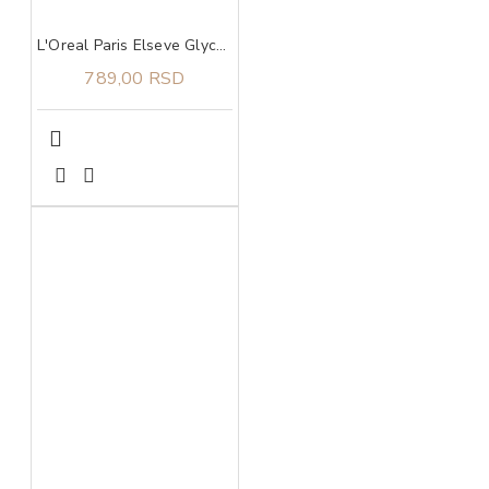
L'Oreal Paris Elseve Glycolic Gloss Serum u spreju za beživotnu kosu bez sjaja 150 ml
789,00 RSD