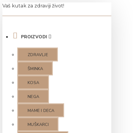
Vaš kutak za zdraviji život!
PROIZVODI
ZDRAVLJE
ŠMINKA
KOSA
NEGA
MAME I DECA
MUŠKARCI