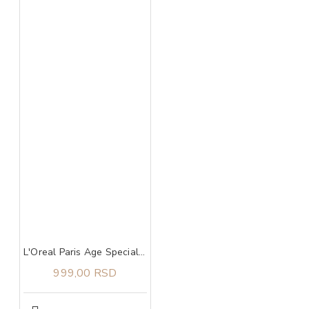
L'Oreal Paris Age Specialist 65+ dnevna krema protiv bora 50 ml
999,00 RSD