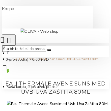
Korpa
0 proizvod(a) - 0,00 RSD
EAU THERMALE AVENE Sunsimed UVB-UVA zaštita 80ml
0
EAU THERMALE AVENE SUNSIMED
Vaša korpa je još uvek prazna!
UVB-UVA ZAŠTITA 80ML