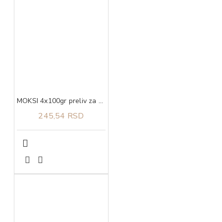
MOKSI 4x100gr preliv za pse piletina u sosu
245,54 RSD