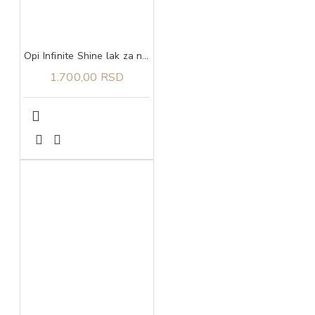
Opi Infinite Shine lak za nokte The Leo-nly One
1.700,00 RSD