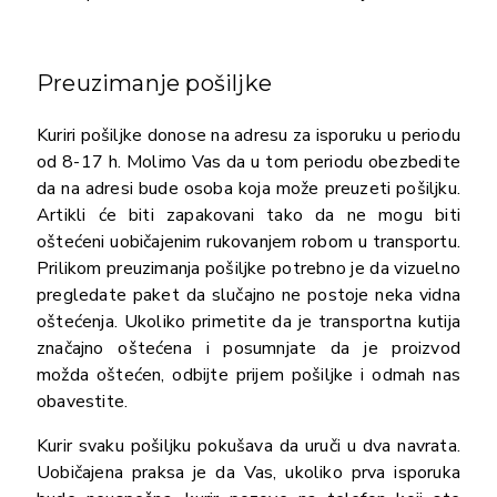
Preuzimanje pošiljke
Kuriri pošiljke donose na adresu za isporuku u periodu
od 8-17 h. Molimo Vas da u tom periodu obezbedite
da na adresi bude osoba koja može preuzeti pošiljku.
Artikli će biti zapakovani tako da ne mogu biti
oštećeni uobičajenim rukovanjem robom u transportu.
Prilikom preuzimanja pošiljke potrebno je da vizuelno
pregledate paket da slučajno ne postoje neka vidna
oštećenja. Ukoliko primetite da je transportna kutija
značajno oštećena i posumnjate da je proizvod
možda oštećen, odbijte prijem pošiljke i odmah nas
obavestite.
Kurir svaku pošiljku pokušava da uruči u dva navrata.
Uobičajena praksa je da Vas, ukoliko prva isporuka