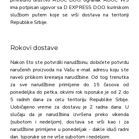
ima potpisan ugovor sa D EXPRESS D.O.O. kurirskom
službom putem koje se vrši dostava na teritoriji
Republike Srbije.
Rokovi dostave
Nakon što ste potvrdili narudžbinu, dobićete potvrdu
naručenih proizvoda na Vašu e-mail adresu koju ste
naveli prilikom kreiranja narudžbine. Od tog trenutka
za sve narudžbine primljene do 15 časova od
ponedeljka do petka, okvirni rok isporuke je od 2 do
5 radnih dana za celu teritoriju Republike Srbije.
Uobičajeno vreme za dostavu je 2 radna dana. U
slučaju da je narudžbina izvršena preko vikenda
(subotom i nedeljom), dostava se vrši kao i za
narudžbine primljene u ponedeljak - dakle idući radni
dan. Isporuke se ne vrše subotom i nedeljom.