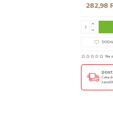
282,98 
DODAJ
Na o
DOSTA
Cena d
narudž