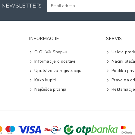
A NEWSLETTER:
INFORMACIJE
SERVIS
O OLIVA Shop-u
Uslovi prod
Informacije o dostavi
Načini plać
Uputstvo za registraciju
Politika pri
Kako kupiti
Pravo na od
Najčešća pitanja
Reklamacij