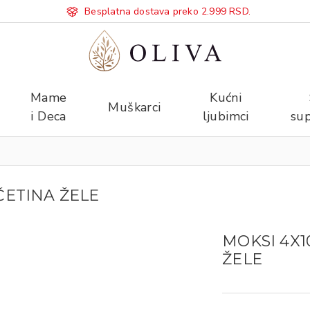
Besplatna dostava preko 2.999 RSD.
Mame
Kućni
Muškarci
i Deca
ljubimci
sup
ČETINA ŽELE
MOKSI 4X1
ŽELE