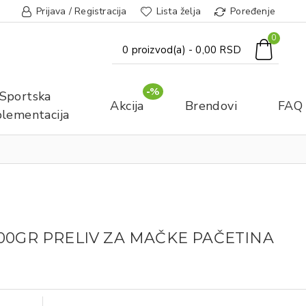
Prijava / Registracija
Lista želja
Poređenje
0
0 proizvod(a) - 0,00 RSD
-%
Sportska
Akcija
Brendovi
FAQ
lementacija
00GR PRELIV ZA MAČKE PAČETINA