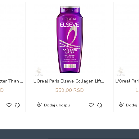
Rimmel Multi-Tasker Better Than Filters 3 u 1 proizvod za ten 002 Fair Light
L'Oreal Paris Elseve Collagen Lifter Volumizing šampon za kosu 250 ml
SD
559,00 RSD
1
Dodaj u korpu
Dodaj 