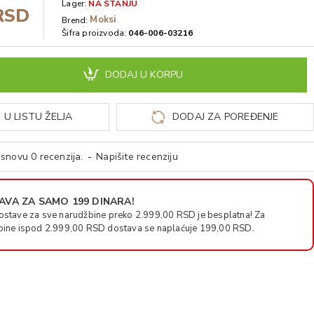
Lager:
NA STANJU
RSD
Moksi
Brend:
Šifra proizvoda:
046-006-03216
DODAJ U KORPU
 U LISTU ŽELJA
DODAJ ZA POREĐENJE
snovu 0 recenzija.
-
Napišite recenziju
VA ZA SAMO 199 DINARA!
ostave za sve narudžbine preko 2.999,00 RSD je besplatna! Za
bine ispod 2.999,00 RSD dostava se naplaćuje 199,00 RSD.