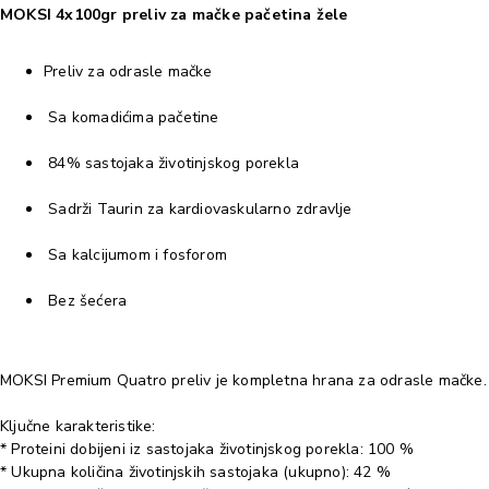
MOKSI 4x100gr preliv za mačke pačetina žele
Preliv za odrasle mačke
Sa komadićima pačetine
84% sastojaka životinjskog porekla
Sadrži Taurin za kardiovaskularno zdravlje
Sa kalcijumom i fosforom
Bez šećera
MOKSI Premium Quatro preliv je kompletna hrana za odrasle mačke. 
Ključne karakteristike:
* Proteini dobijeni iz sastojaka životinjskog porekla: 100 %
* Ukupna količina životinjskih sastojaka (ukupno): 42 %