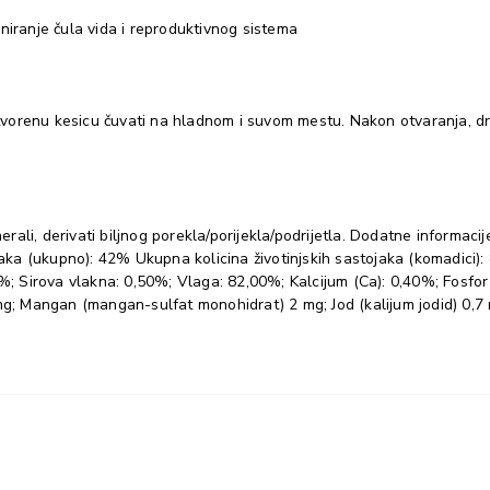
niranje čula vida i reproduktivnog sistema
renu kesicu čuvati na hladnom i suvom mestu. Nakon otvaranja, držati 
i, derivati biljnog porekla/porijekla/podrijetla. Dodatne informacije:
tojaka (ukupno): 42% Ukupna kolicina životinjskih sastojaka (komadi
%; Sirova vlakna: 0,50%; Vlaga: 82,00%; Kalcijum (Ca): 0,40%; Fosfor 
mg; Mangan (mangan-sulfat monohidrat) 2 mg; Jod (kalijum jodid) 0,7 m