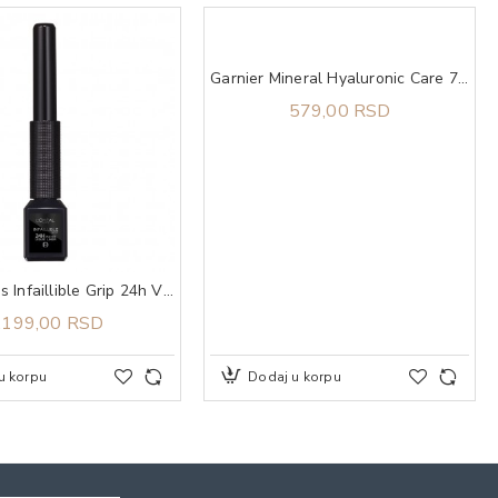
Garnier Mineral Hyaluronic Care 72H dezodorans roll on 50 ml
579,00 RSD
L'Oreal Paris Infaillible Grip 24h Vinyl tečni ajlajner black
.199,00 RSD
u korpu
Dodaj u korpu