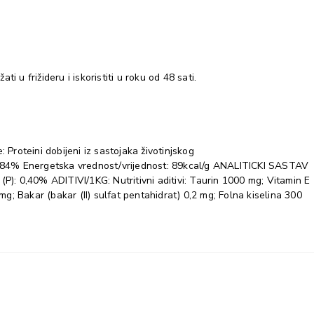
u frižideru i iskoristiti u roku od 48 sati.
 Proteini dobijeni iz sastojaka životinjskog
ci): 84% Energetska vrednost/vrijednost: 89kcal/g ANALITICKI SASTAV
(P): 0,40% ADITIVI/1KG: Nutritivni aditivi: Taurin 1000 mg; Vitamin E
g; Bakar (bakar (II) sulfat pentahidrat) 0,2 mg; Folna kiselina 300