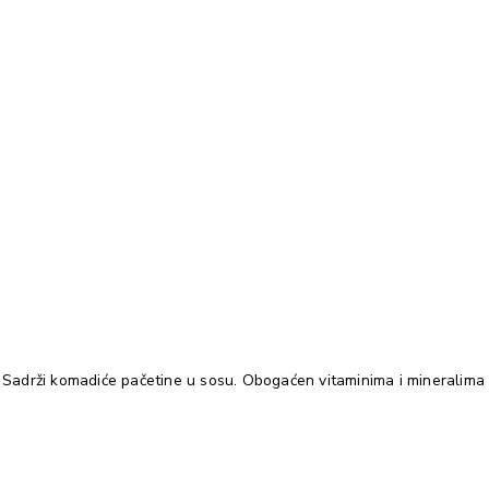
Sadrži komadiće pačetine u sosu. Obogaćen vitaminima i mineralima