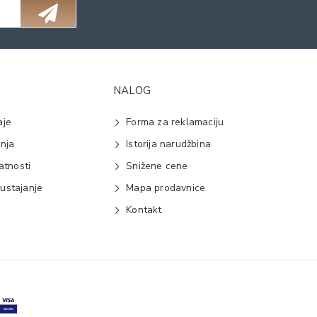
NALOG
aje
Forma za reklamaciju
anja
Istorija narudžbina
vatnosti
Snižene cene
ustajanje
Mapa prodavnice
e
Kontakt