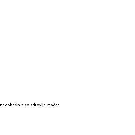
 neophodnih za zdravlje mačke.