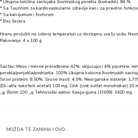
* Ukupna količina sastojaka životinjskog porekla (komadići): 84 %
* Sa Taurinom za kardiovaskularno zdravlje kao i za pravilno funkcio
* Sa kalcijumom i fosforom
* Bez šećera
Hranu poslužiti na sobnoj temperaturi uz dostupnu svežu vodu. Neotvo
Pakovanje: 4 x 100 g
Sastav: Meso i mesne prerađevine 42%, ukljucujuci 4% pacetine, mineral
porekla/porijekla/podrijetla: 100% Ukupna kolicina životinjskih sas
Sirovi proteini: 8,50%; Sirove masti: 4,5%; Neorganske materije: 1,70
(DL-alfa-tokoferil acetat) 100 mg; Cink (cink sulfat monohidrat) 10 
_g; Biotin 100 _g Tehnološki aditivi: Kasija guma (1f499): 2400 mg
MOŽDA TE ZANIMA I OVO...