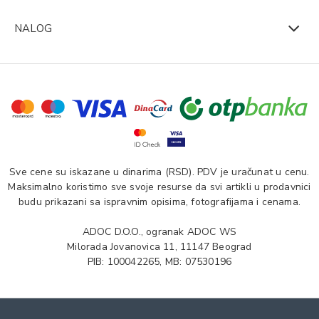
NALOG
Sve cene su iskazane u dinarima (RSD). PDV je uračunat u cenu.
Maksimalno koristimo sve svoje resurse da svi artikli u prodavnici
budu prikazani sa ispravnim opisima, fotografijama i cenama.
ADOC D.O.O., ogranak ADOC WS
Milorada Jovanovica 11, 11147 Beograd
PIB: 100042265, MB: 07530196