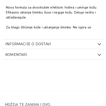
Nova formula sa dvostrukim efektom: hidrira i umiruje kožu.
Efikasno uklanja šminku čuva i neguje kožu. Deluje nežno i
ublažavajuće.
Za blago čišćenje kože i uklanjanje šminke. Ne ispira se.
INFORMACIJE O DOSTAVI
KOMENTARI
MOŽDA TE ZANIMA I OVO...