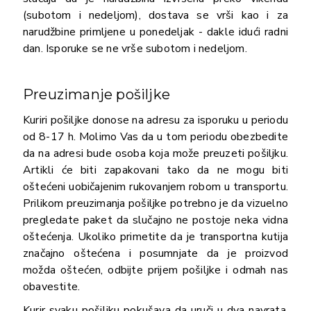
(subotom i nedeljom), dostava se vrši kao i za
narudžbine primljene u ponedeljak - dakle idući radni
dan. Isporuke se ne vrše subotom i nedeljom.
Preuzimanje pošiljke
Kuriri pošiljke donose na adresu za isporuku u periodu
od 8-17 h. Molimo Vas da u tom periodu obezbedite
da na adresi bude osoba koja može preuzeti pošiljku.
Artikli će biti zapakovani tako da ne mogu biti
oštećeni uobičajenim rukovanjem robom u transportu.
Prilikom preuzimanja pošiljke potrebno je da vizuelno
pregledate paket da slučajno ne postoje neka vidna
oštećenja. Ukoliko primetite da je transportna kutija
značajno oštećena i posumnjate da je proizvod
možda oštećen, odbijte prijem pošiljke i odmah nas
obavestite.
Kurir svaku pošiljku pokušava da uruči u dva navrata.