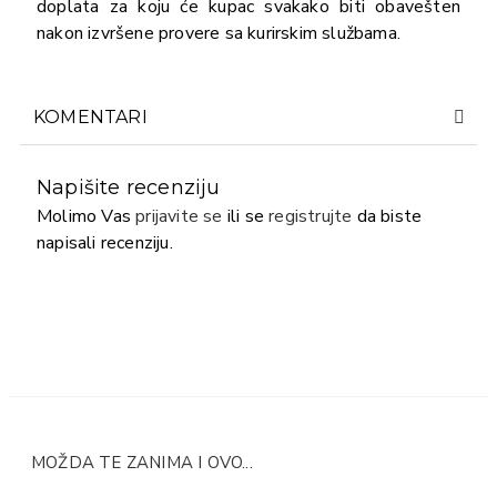
doplata za koju će kupac svakako biti obavešten
nakon izvršene provere sa kurirskim službama.
KOMENTARI
Napišite recenziju
Molimo Vas
prijavite se
ili se
registrujte
da biste
napisali recenziju.
MOŽDA TE ZANIMA I OVO...