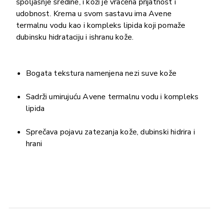
spoljašnje sredine, i koži je vraćena prijatnost i
udobnost. Krema u svom sastavu ima Avene
termalnu vodu kao i kompleks lipida koji pomaže
dubinsku hidrataciju i ishranu kože.
Bogata tekstura namenjena nezi suve kože
Sadrži umirujuću Avene termalnu vodu i kompleks
lipida
Sprečava pojavu zatezanja kože, dubinski hidrira i
hrani