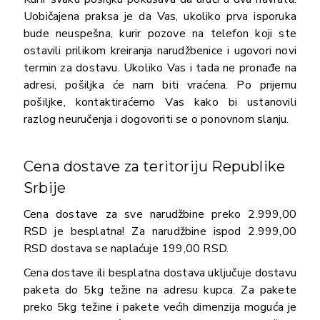
Uobičajena praksa je da Vas, ukoliko prva isporuka
bude neuspešna, kurir pozove na telefon koji ste
ostavili prilikom kreiranja narudžbenice i ugovori novi
termin za dostavu. Ukoliko Vas i tada ne pronađe na
adresi, pošiljka će nam biti vraćena. Po prijemu
pošiljke, kontaktiraćemo Vas kako bi ustanovili
razlog neuručenja i dogovoriti se o ponovnom slanju.
Cena dostave za teritoriju Republike
Srbije
Cena dostave za sve narudžbine preko 2.999,00
RSD je besplatna! Za narudžbine ispod 2.999,00
RSD dostava se naplaćuje 199,00 RSD.
Cena dostave ili besplatna dostava uključuje dostavu
paketa do 5kg težine na adresu kupca. Za pakete
preko 5kg težine i pakete većih dimenzija moguća je