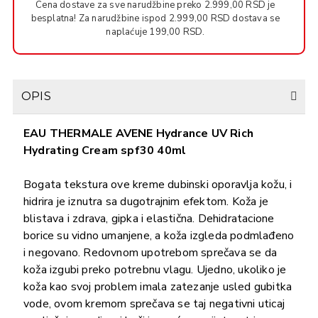
Cena dostave za sve narudžbine preko 2.999,00 RSD je
besplatna! Za narudžbine ispod 2.999,00 RSD dostava se
naplaćuje 199,00 RSD.
OPIS
EAU THERMALE AVENE Hydrance UV Rich
Hydrating Cream spf30 40ml
Bogata tekstura ove kreme dubinski oporavlja kožu, i
hidrira je iznutra sa dugotrajnim efektom. Koža je
blistava i zdrava, gipka i elastična. Dehidratacione
borice su vidno umanjene, a koža izgleda podmlađeno
i negovano. Redovnom upotrebom sprečava se da
koža izgubi preko potrebnu vlagu. Ujedno, ukoliko je
koža kao svoj problem imala zatezanje usled gubitka
vode, ovom kremom sprečava se taj negativni uticaj