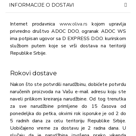
INFORMACIJE O DOSTAVI
Internet prodavnica
www.oliva.rs
kojom upravlja
privredno društvo ADOC DOO, ogranak ADOC WS
ima potpisan ugovor sa D EXPRESS D.O.O. kurirskom
službom putem koje se vrši dostava na teritoriji
Republike Srbije.
Rokovi dostave
Nakon što ste potvrdili narudžbinu, dobićete potvrdu
naručenih proizvoda na Vašu e-mail adresu koju ste
naveli prilikom kreiranja narudžbine. Od tog trenutka
za sve narudžbine primljene do 15 časova od
ponedeljka do petka, okvirni rok isporuke je od 2 do
5 radnih dana za celu teritoriju Republike Srbije.
Uobičajeno vreme za dostavu je 2 radna dana. U
slučaju da je narudžbina izvršena preko vikenda