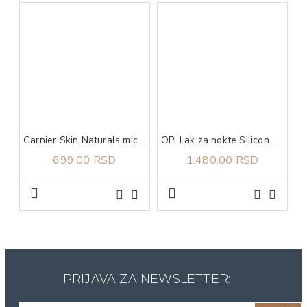
Garnier Skin Naturals micelarna voda za osetljivu kožu 400 ml
OPI Lak za nokte Silicon Valley Girl
699,00 RSD
1.480,00 RSD
PRIJAVA ZA NEWSLETTER: