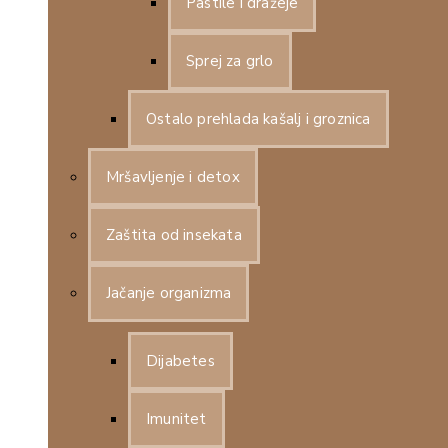
Pastile i dražeje
Sprej za grlo
Ostalo prehlada kašalj i groznica
Mršavljenje i detox
Zaštita od insekata
Jačanje organizma
Dijabetes
Imunitet