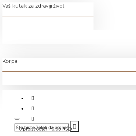
Vaš kutak za zdraviji život!
Korpa
011-40-70-500
0 proizvod(a) - 0,00 RSD