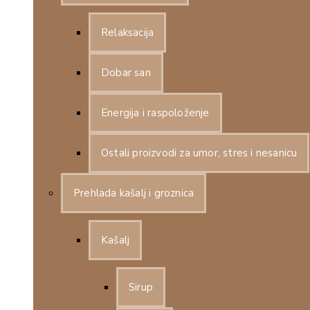
Relaksacija
Dobar san
Energija i raspoloženje
Ostali proizvodi za umor, stres i nesanicu
Prehlada kašalj i groznica
Kašalj
Sirup