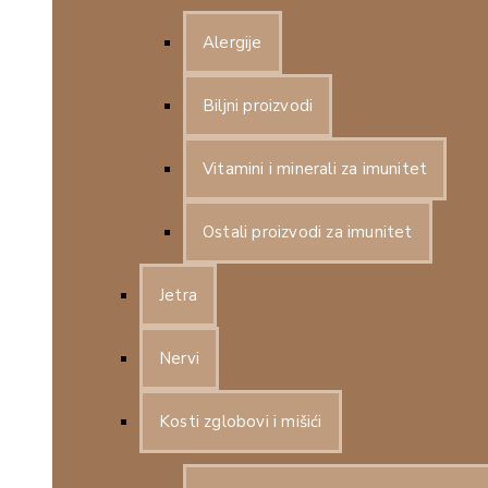
Alergije
Biljni proizvodi
Vitamini i minerali za imunitet
Ostali proizvodi za imunitet
Jetra
Nervi
Kosti zglobovi i mišići