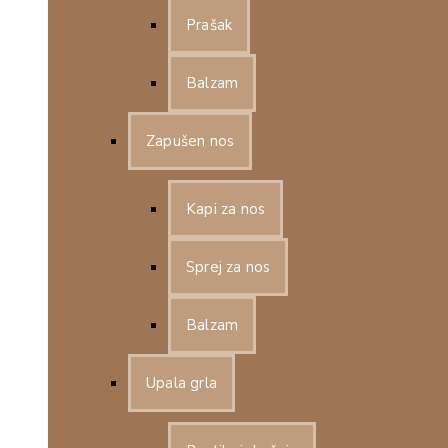
Prašak
Balzam
Zapušen nos
Kapi za nos
Sprej za nos
Balzam
Upala grla