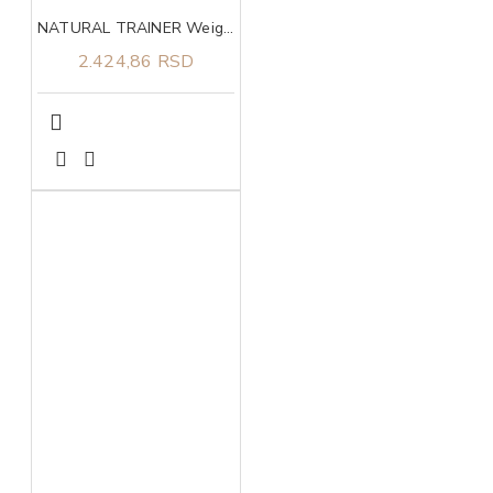
NATURAL TRAINER Weight care sa belim mesom za pse srednjih i velikih rasa 3kg
2.424,86 RSD