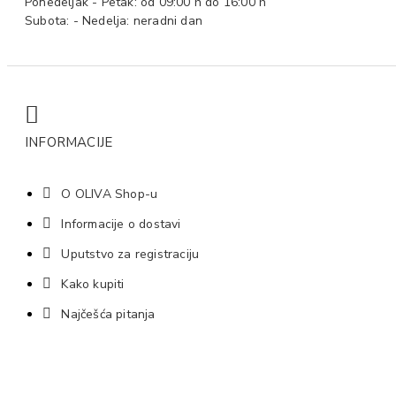
Ponedeljak - Petak: od 09:00 h do 16:00 h
Subota: - Nedelja: neradni dan
INFORMACIJE
O OLIVA Shop-u
Informacije o dostavi
Uputstvo za registraciju
Kako kupiti
Najčešća pitanja