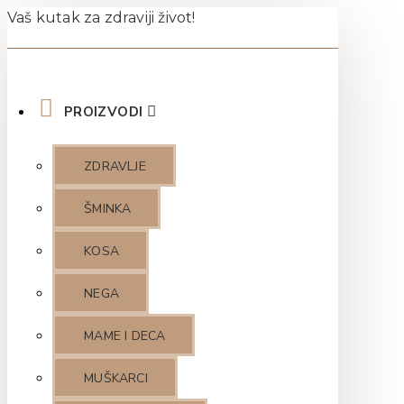
Vaš kutak za zdraviji život!
PROIZVODI
ZDRAVLJE
ŠMINKA
KOSA
NEGA
MAME I DECA
MUŠKARCI