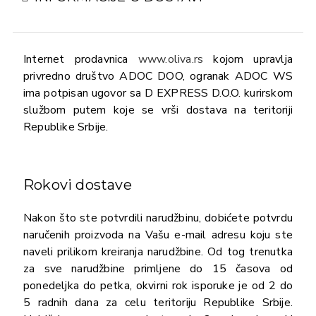
Internet prodavnica
www.oliva.rs
kojom upravlja
privredno društvo ADOC DOO, ogranak ADOC WS
ima potpisan ugovor sa D EXPRESS D.O.O. kurirskom
službom putem koje se vrši dostava na teritoriji
Republike Srbije.
Rokovi dostave
Nakon što ste potvrdili narudžbinu, dobićete potvrdu
naručenih proizvoda na Vašu e-mail adresu koju ste
naveli prilikom kreiranja narudžbine. Od tog trenutka
za sve narudžbine primljene do 15 časova od
ponedeljka do petka, okvirni rok isporuke je od 2 do
5 radnih dana za celu teritoriju Republike Srbije.