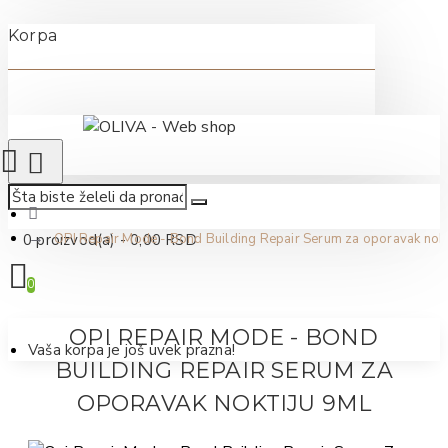
Korpa
0 proizvod(a) - 0,00 RSD
OPI Repair Mode - Bond Building Repair Serum za oporavak nokt
0
OPI REPAIR MODE - BOND
Vaša korpa je još uvek prazna!
BUILDING REPAIR SERUM ZA
OPORAVAK NOKTIJU 9ML