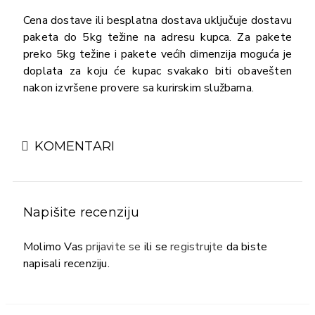
Cena dostave ili besplatna dostava uključuje dostavu
paketa do 5kg težine na adresu kupca. Za pakete
preko 5kg težine i pakete većih dimenzija moguća je
doplata za koju će kupac svakako biti obavešten
nakon izvršene provere sa kurirskim službama.
KOMENTARI
Napišite recenziju
Molimo Vas
prijavite se
ili se
registrujte
da biste
napisali recenziju.