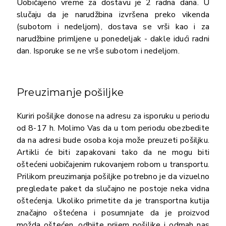
Uobičajeno vreme za dostavu je 2 radna dana. U
slučaju da je narudžbina izvršena preko vikenda
(subotom i nedeljom), dostava se vrši kao i za
narudžbine primljene u ponedeljak - dakle idući radni
dan. Isporuke se ne vrše subotom i nedeljom.
Preuzimanje pošiljke
Kuriri pošiljke donose na adresu za isporuku u periodu
od 8-17 h. Molimo Vas da u tom periodu obezbedite
da na adresi bude osoba koja može preuzeti pošiljku.
Artikli će biti zapakovani tako da ne mogu biti
oštećeni uobičajenim rukovanjem robom u transportu.
Prilikom preuzimanja pošiljke potrebno je da vizuelno
pregledate paket da slučajno ne postoje neka vidna
oštećenja. Ukoliko primetite da je transportna kutija
značajno oštećena i posumnjate da je proizvod
možda oštećen, odbijte prijem pošiljke i odmah nas