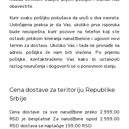
obavestite.
Kurir svaku pošiljku pokušava da uruči u dva navrata.
Uobičajena praksa je da Vas, ukoliko prva isporuka
bude neuspešna, kurir pozove na telefon koji ste
ostavili prilikom kreiranja narudžbenice i ugovori novi
termin za dostavu. Ukoliko Vas i tada ne pronađe na
adresi, pošiljka će nam biti vraćena. Po prijemu
pošiljke, kontaktiraćemo Vas kako bi ustanovili
razlog neuručenja i dogovoriti se o ponovnom slanju.
Cena dostave za teritoriju Republike
Srbije
Cena dostave za sve narudžbine preko 2.999,00
RSD je besplatna! Za narudžbine ispod 2.999,00
RSD dostava se naplaćuje 199,00 RSD.