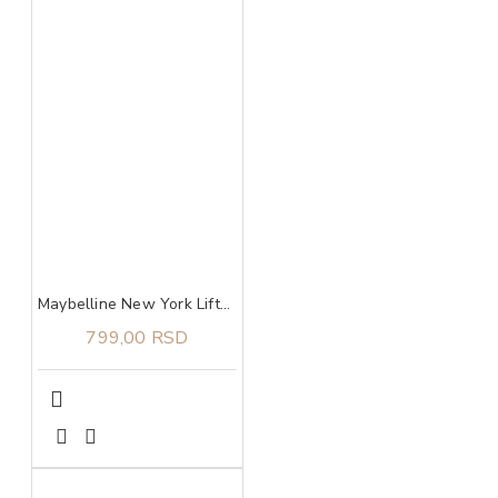
Maybelline New York Lifter Glaze balzam za usne 003 rose bite
799,00 RSD