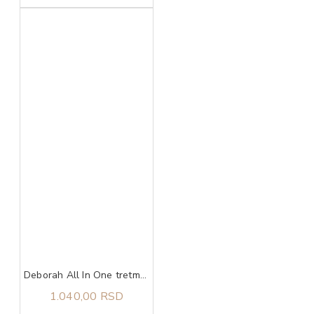
Deborah All In One tretman za oštećene nokte 9,5 ml
1.040,00 RSD