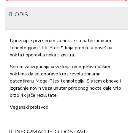
OPIS
Upoznajte prvi serum za nokte sa patentiranom
tehnologijom Ulti-Plek™ koja prodire u površinu
nokta i oporavlja nokat iznutra.
Serum za izgradnju veze koja omogućava Vašim
noktima da se oporave kroz revolucionarnu
patentiranu Mega-Plex tehnologiju. Sistem obnove i
izgradnje novih veza unutar prirodnog nokta daje vrlo
brzo 4x jače rezultate.
Veganski proizvod
INFORMACIJE O DOSTAVI