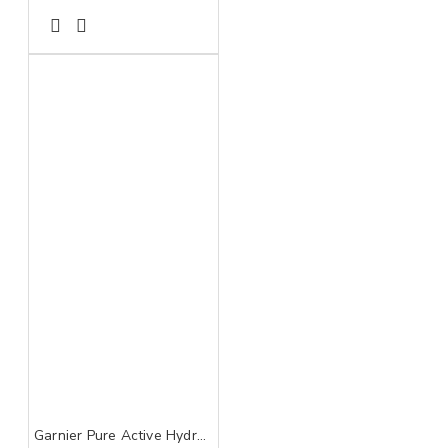
Garnier Pure Active Hydrating Deep Cleanser gel za čišćenje lica 250 ml