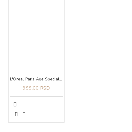
L'Oreal Paris Age Specialist 55+ krema protiv bora za predeo oko očiju 15 ml
999,00 RSD