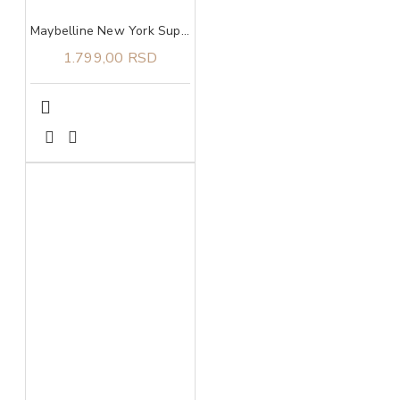
Maybelline New York Super Stay Lumi Matte tečni puder 140​
1.799,00 RSD