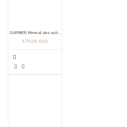
GARNIER Mineral deo action control thermic 72h sprej 150 ml
579,00 RSD