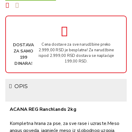
Cena dostave za sve narudžbine preko
DOSTAVA
2.999,00 RSD je besplatna! Za narudžbine
ZA SAMO
ispod 2.999,00 RSD dostava se naplaćuje
199
199,00 RSD.
DINARA!
OPIS
ACANA REG Ranchlands 2kg
Kompletna hrana za pse, za sve rase i uzraste.Meso
angus goveda, jagnjeće meso iz slobodnog uzgoja,