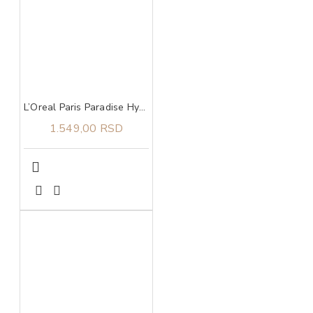
L’Oreal Paris Paradise Hyaluron Tint serum za usne u boji 601 Worth It
1.549,00 RSD