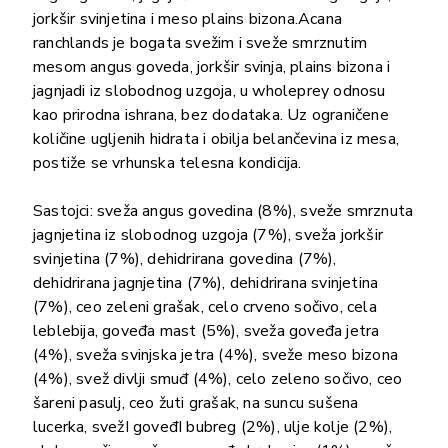
jorkšir svinjetina i meso plains bizona.Acana
ranchlands je bogata svežim i sveže smrznutim
mesom angus goveda, jorkšir svinja, plains bizona i
jagnjadi iz slobodnog uzgoja, u wholeprey odnosu
kao prirodna ishrana, bez dodataka. Uz ograničene
količine ugljenih hidrata i obilja belančevina iz mesa,
postiže se vrhunska telesna kondicija.
Sastojci: sveža angus govedina (8%), sveže smrznuta
jagnjetina iz slobodnog uzgoja (7%), sveža jorkšir
svinjetina (7%), dehidrirana govedina (7%),
dehidrirana jagnjetina (7%), dehidrirana svinjetina
(7%), ceo zeleni grašak, celo crveno sočivo, cela
leblebija, goveđa mast (5%), sveža goveđa jetra
(4%), sveža svinjska jetra (4%), sveže meso bizona
(4%), svež divlji smuđ (4%), celo zeleno sočivo, ceo
šareni pasulj, ceo žuti grašak, na suncu sušena
lucerka, svežI goveđI bubreg (2%), ulje kolje (2%),