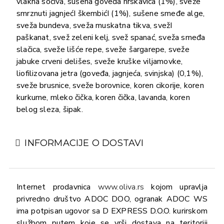
vlakna sočiva, sušena goveđa hrskavica (1%), sveže
smrznuti jagnjećI škembićI (1%), sušene smeđe alge,
sveža bundeva, sveža muskatna tikva, svežI
paškanat, svež zeleni kelj, svež spanać, sveža smeđa
slačica, sveže lišće repe, sveže šargarepe, sveže
jabuke crveni delišes, sveže kruške viljamovke,
liofilizovana jetra (goveđa, jagnjeća, svinjska) (0,1%),
sveže brusnice, sveže borovnice, koren cikorije, koren
kurkume, mleko čička, koren čička, lavanda, koren
belog sleza, šipak.
INFORMACIJE O DOSTAVI
Internet prodavnica
www.oliva.rs
kojom upravlja
privredno društvo ADOC DOO, ogranak ADOC WS
ima potpisan ugovor sa D EXPRESS D.O.O. kurirskom
službom putem koje se vrši dostava na teritoriji