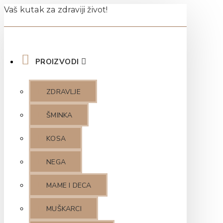
Vaš kutak za zdraviji život!
PROIZVODI
ZDRAVLJE
ŠMINKA
KOSA
NEGA
MAME I DECA
MUŠKARCI