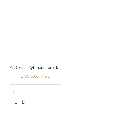
A-Derma Cytelium sprej koji suši i umiruje iritacije na koži 100 ml
1.595,89 RSD