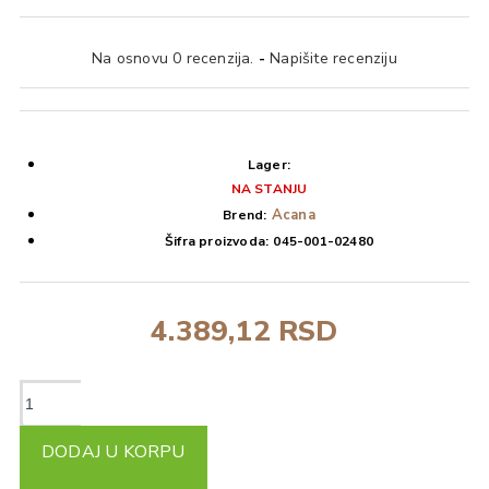
Na osnovu 0 recenzija.
-
Napišite recenziju
Lager:
NA STANJU
Acana
Brend:
Šifra proizvoda:
045-001-02480
4.389,12 RSD
DODAJ U KORPU