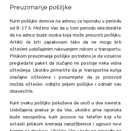
Preuzimanje pošiljke
Kuriri pošiljke donose na adresu za isporuku u periodu
od 8-17 h. Molimo Vas da u tom periodu obezbedite
da na adresi bude osoba koja može preuzeti pošiljku.
Artikli će biti zapakovani tako da ne mogu biti
oštećeni uobičajenim rukovanjem robom u transportu.
Prilikom preuzimanja pošiljke potrebno je da vizuelno
pregledate paket da slučajno ne postoje neka vidna
oštećenja. Ukoliko primetite da je transportna kutija
značajno oštećena i posumnjate da je proizvod
možda oštećen, odbijte prijem pošiljke i odmah nas
obavestite.
Kurir svaku pošiljku pokušava da uruči u dva navrata.
Uobičajena praksa je da Vas, ukoliko prva isporuka
bude neuspešna, kurir pozove na telefon koji ste
ostavili prilikom kreiranja narudžbenice i ugovori novi
termin za dostavu. Ukoliko Vas i tada ne pronađe na