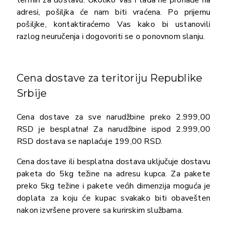
adresi, pošiljka će nam biti vraćena. Po prijemu
pošiljke, kontaktiraćemo Vas kako bi ustanovili
razlog neuručenja i dogovoriti se o ponovnom slanju.
Cena dostave za teritoriju Republike
Srbije
Cena dostave za sve narudžbine preko 2.999,00
RSD je besplatna! Za narudžbine ispod 2.999,00
RSD dostava se naplaćuje 199,00 RSD.
Cena dostave ili besplatna dostava uključuje dostavu
paketa do 5kg težine na adresu kupca. Za pakete
preko 5kg težine i pakete većih dimenzija moguća je
doplata za koju će kupac svakako biti obavešten
nakon izvršene provere sa kurirskim službama.