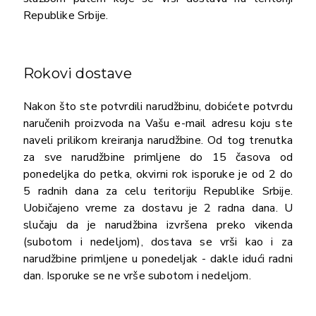
Republike Srbije.
Rokovi dostave
Nakon što ste potvrdili narudžbinu, dobićete potvrdu
naručenih proizvoda na Vašu e-mail adresu koju ste
naveli prilikom kreiranja narudžbine. Od tog trenutka
za sve narudžbine primljene do 15 časova od
ponedeljka do petka, okvirni rok isporuke je od 2 do
5 radnih dana za celu teritoriju Republike Srbije.
Uobičajeno vreme za dostavu je 2 radna dana. U
slučaju da je narudžbina izvršena preko vikenda
(subotom i nedeljom), dostava se vrši kao i za
narudžbine primljene u ponedeljak - dakle idući radni
dan. Isporuke se ne vrše subotom i nedeljom.