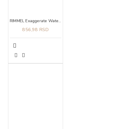
RIMMEL Exaggerate Waterproof 003 Tecni ajlajner
856,98 RSD