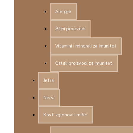
Alergije
Biljni proizvodi
Vitamini i minerali za imunitet
Ostali proizvodi za imunitet
Jetra
Nervi
Kosti zglobovi i mišići