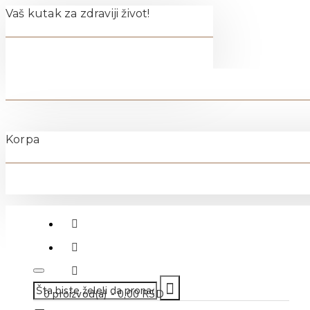
Vaš kutak za zdraviji život!
Korpa
011-40-70-500
0 proizvod(a) - 0,00 RSD