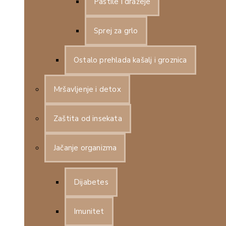
Pastile i dražeje
Sprej za grlo
Ostalo prehlada kašalj i groznica
Mršavljenje i detox
Zaštita od insekata
Jačanje organizma
Dijabetes
Imunitet