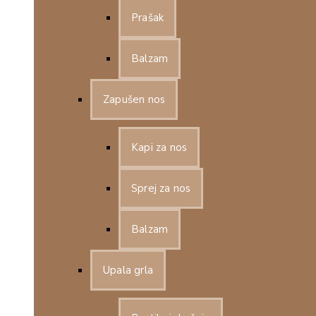
Prašak
Balzam
Zapušen nos
Kapi za nos
Sprej za nos
Balzam
Upala grla