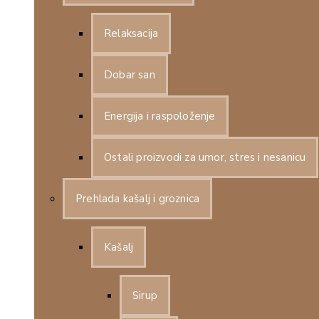
Relaksacija
Dobar san
Energija i raspoloženje
Ostali proizvodi za umor, stres i nesanicu
Prehlada kašalj i groznica
Kašalj
Sirup