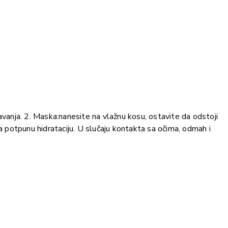
žavanja. 2. Maska:nanesite na vlažnu kosu, ostavite da odstoji
 za potpunu hidrataciju. U slučaju kontakta sa očima, odmah i