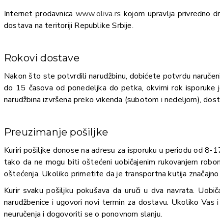
Internet prodavnica
www.oliva.rs
kojom upravlja privredno
dostava na teritoriji Republike Srbije.
Rokovi dostave
Nakon što ste potvrdili narudžbinu, dobićete potvrdu naručeni
do 15 časova od ponedeljka do petka, okvirni rok isporuke j
narudžbina izvršena preko vikenda (subotom i nedeljom), dosta
Preuzimanje pošiljke
Kuriri pošiljke donose na adresu za isporuku u periodu od 8-
tako da ne mogu biti oštećeni uobičajenim rukovanjem robom
oštećenja. Ukoliko primetite da je transportna kutija značajn
Kurir svaku pošiljku pokušava da uruči u dva navrata. Uobič
narudžbenice i ugovori novi termin za dostavu. Ukoliko Vas i
neuručenja i dogovoriti se o ponovnom slanju.