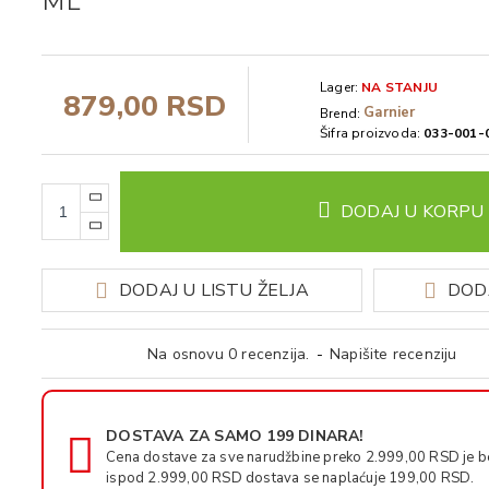
ML
Lager:
NA STANJU
879,00 RSD
Garnier
Brend:
Šifra proizvoda:
033-001-
DODAJ U KORPU
DODAJ U LISTU ŽELJA
DOD
Na osnovu 0 recenzija.
-
Napišite recenziju
DOSTAVA ZA SAMO 199 DINARA!
Cena dostave za sve narudžbine preko 2.999,00 RSD je b
ispod 2.999,00 RSD dostava se naplaćuje 199,00 RSD.