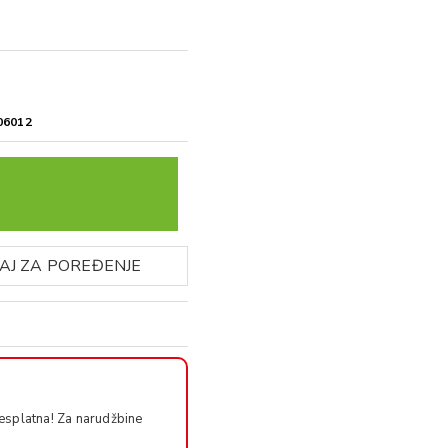
06012
AJ ZA POREĐENJE
esplatna! Za narudžbine