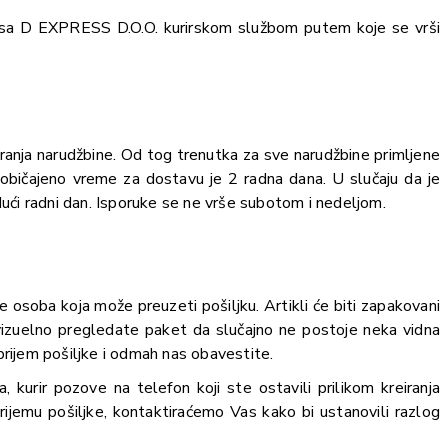
a D EXPRESS D.O.O. kurirskom službom putem koje se vrši
iranja narudžbine. Od tog trenutka za sve narudžbine primljene
Uobičajeno vreme za dostavu je 2 radna dana. U slučaju da je
dući radni dan. Isporuke se ne vrše subotom i nedeljom.
osoba koja može preuzeti pošiljku. Artikli će biti zapakovani
vizuelno pregledate paket da slučajno ne postoje neka vidna
prijem pošiljke i odmah nas obavestite.
kurir pozove na telefon koji ste ostavili prilikom kreiranja
rijemu pošiljke, kontaktiraćemo Vas kako bi ustanovili razlog