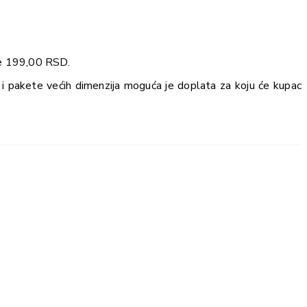
je 199,00 RSD.
i pakete većih dimenzija moguća je doplata za koju će kupac