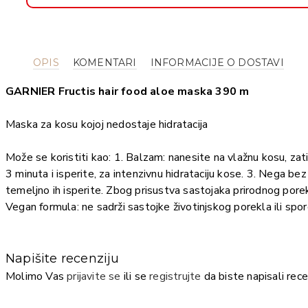
OPIS
KOMENTARI
INFORMACIJE O DOSTAVI
GARNIER Fructis hair food aloe maska 390 m
Maska za kosu kojoj nedostaje hidratacija
Može se koristiti kao: 1. Balzam: nanesite na vlažnu kosu, zati
3 minuta i isperite, za intenzivnu hidrataciju kose. 3. Nega be
temeljno ih isperite. Zbog prisustva sastojaka prirodnog porek
Vegan formula: ne sadrži sastojke životinjskog porekla ili s
Napišite recenziju
Molimo Vas
prijavite se
ili se
registrujte
da biste napisali rece