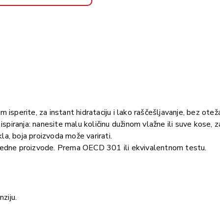
m isperite, za instant hidrataciju i lako raščešljavanje, bez ote
z ispiranja: nanesite malu količinu dužinom vlažne ili suve kose,
la, boja proizvoda može varirati.
poredne proizvode. Prema OECD 301 ili ekvivalentnom testu.
nziju.