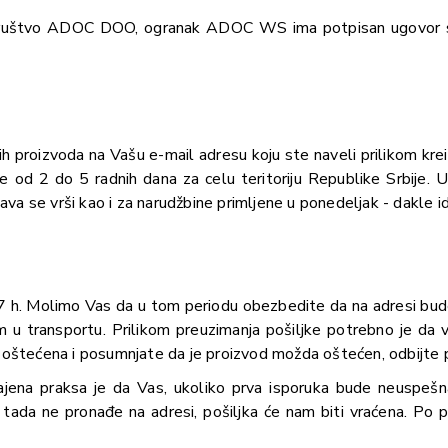
 društvo ADOC DOO, ogranak ADOC WS ima potpisan ugovor s
h proizvoda na Vašu e-mail adresu koju ste naveli prilikom kre
e od 2 do 5 radnih dana za celu teritoriju Republike Srbije. 
va se vrši kao i za narudžbine primljene u ponedeljak - dakle i
17 h. Molimo Vas da u tom periodu obezbedite da na adresi bude 
 u transportu. Prilikom preuzimanja pošiljke potrebno je da 
o oštećena i posumnjate da je proizvod možda oštećen, odbijte 
ajena praksa je da Vas, ukoliko prva isporuka bude neuspešna, 
 tada ne pronađe na adresi, pošiljka će nam biti vraćena. Po p