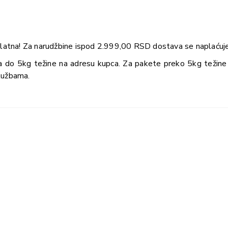
latna! Za narudžbine ispod 2.999,00 RSD dostava se naplaću
a do 5kg težine na adresu kupca. Za pakete preko 5kg težine 
lužbama.