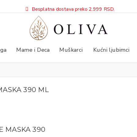
Besplatna dostava preko 2.999 RSD.
ga
Mame i Deca
Muškarci
Kućni ljubimci
MASKA 390 ML
E MASKA 390