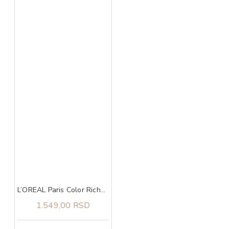
L’OREAL Paris Color Riche Satin ruž za usne 129 Montmartre
1.549,00 RSD