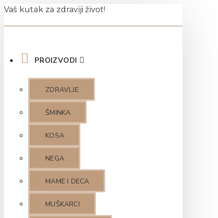
Vaš kutak za zdraviji život!
PROIZVODI
ZDRAVLJE
ŠMINKA
KOSA
NEGA
MAME I DECA
MUŠKARCI