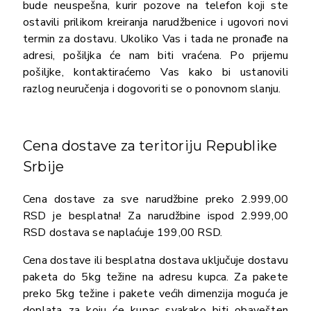
bude neuspešna, kurir pozove na telefon koji ste
ostavili prilikom kreiranja narudžbenice i ugovori novi
termin za dostavu. Ukoliko Vas i tada ne pronađe na
adresi, pošiljka će nam biti vraćena. Po prijemu
pošiljke, kontaktiraćemo Vas kako bi ustanovili
razlog neuručenja i dogovoriti se o ponovnom slanju.
Cena dostave za teritoriju Republike
Srbije
Cena dostave za sve narudžbine preko 2.999,00
RSD je besplatna! Za narudžbine ispod 2.999,00
RSD dostava se naplaćuje 199,00 RSD.
Cena dostave ili besplatna dostava uključuje dostavu
paketa do 5kg težine na adresu kupca. Za pakete
preko 5kg težine i pakete većih dimenzija moguća je
doplata za koju će kupac svakako biti obavešten