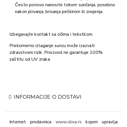
Često ponovo nanosite tokom sunčanja, posebno
nakon plivanja, brisanja peškirom ili znojenja.
Izbegavajte kontakt sa očima i tekstilom.
Prekomerno izlaganje suncu može izazvati
zdravstveni rizik. Proizvod ne garantuje 100%
zaštitu od UV zraka.
INFORMACIJE O DOSTAVI
Internet prodavnica
www.oliva.rs
kojom upravlja