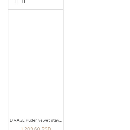
DIVAGE Puder velvet stay matte matt light beige 05
1.209,60 RSD