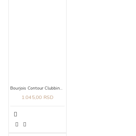
Bourjois Contour Clubbing 24h vodootporna 55 olovka za oči
1.045,00 RSD