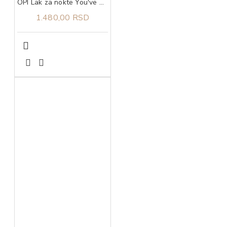
OPI Lak za nokte You've Got That Glas-Glow
1.480,00 RSD