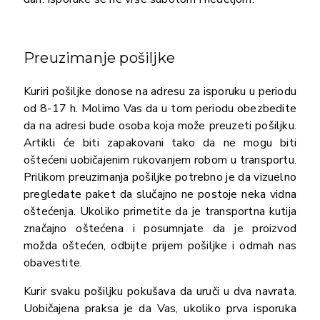
Preuzimanje pošiljke
Kuriri pošiljke donose na adresu za isporuku u periodu
od 8-17 h. Molimo Vas da u tom periodu obezbedite
da na adresi bude osoba koja može preuzeti pošiljku.
Artikli će biti zapakovani tako da ne mogu biti
oštećeni uobičajenim rukovanjem robom u transportu.
Prilikom preuzimanja pošiljke potrebno je da vizuelno
pregledate paket da slučajno ne postoje neka vidna
oštećenja. Ukoliko primetite da je transportna kutija
značajno oštećena i posumnjate da je proizvod
možda oštećen, odbijte prijem pošiljke i odmah nas
obavestite.
Kurir svaku pošiljku pokušava da uruči u dva navrata.
Uobičajena praksa je da Vas, ukoliko prva isporuka