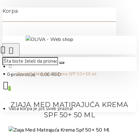
Korpa
0 proizvod(a) - 0,00 RSD
Ziaja Med Matirajuća krema SPF 50+ 50 ml
0
ZIAJA MED MATIRAJUĆA KREMA
Vaša korpa je još uvek prazna!
SPF 50+ 50 ML