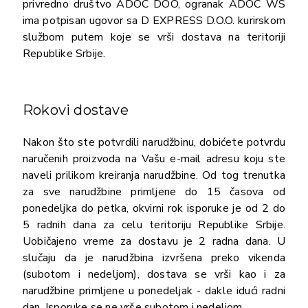
privredno društvo ADOC DOO, ogranak ADOC WS
ima potpisan ugovor sa D EXPRESS D.O.O. kurirskom
službom putem koje se vrši dostava na teritoriji
Republike Srbije.
Rokovi dostave
Nakon što ste potvrdili narudžbinu, dobićete potvrdu
naručenih proizvoda na Vašu e-mail adresu koju ste
naveli prilikom kreiranja narudžbine. Od tog trenutka
za sve narudžbine primljene do 15 časova od
ponedeljka do petka, okvirni rok isporuke je od 2 do
5 radnih dana za celu teritoriju Republike Srbije.
Uobičajeno vreme za dostavu je 2 radna dana. U
slučaju da je narudžbina izvršena preko vikenda
(subotom i nedeljom), dostava se vrši kao i za
narudžbine primljene u ponedeljak - dakle idući radni
dan. Isporuke se ne vrše subotom i nedeljom.