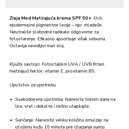
Ziaja Med Matirajuća krema SPF 50+
štiti
epidermalne pigmentne lezije – npr. mladeže.
Neutrališe slobodne radikale odgovorne za
fotostarenje. Efikasno apsorbuje višak sebuma.
Ostavlja nevidljivi mat sloj.
Ključni sastojci: Fotostabilni UVA / UVB filteri,
matirajući faktor, vitamin E, provitamin B5.
Uputstvo za upotrebu:
Svakodnevna upotreba: Nanesite tokom dana na
lice, vrat i dekolte i nežno utapkajte.
Sunčanje: Nanesite veliku količinu emulzije na
izloženu kožu 15 minuta pre izlaganja suncu.