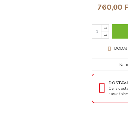
760,00 
DODAJ 
Na o
DOSTAVA
Cena dosta
narudžbine