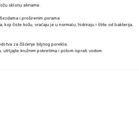
kožu sklonu aknama.
žlezdama i proširenim porama.
koji čiste kožu, vraćaju je u normalu, hidriraju i štite od bakterija.
edstva za čišćenje biljnog porekla.
 utrljajte kružnim pokretima i potom isprati vodom.