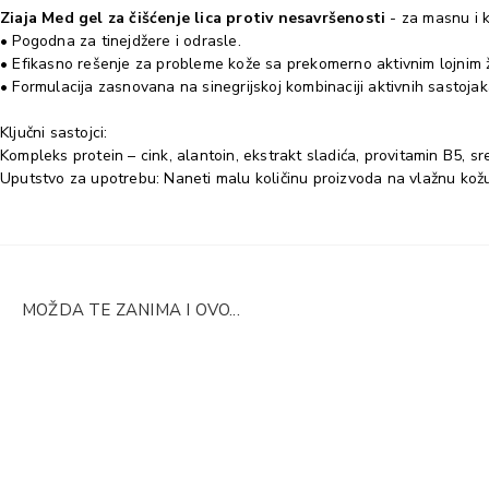
Ziaja Med gel za čišćenje lica protiv nesavršenosti
- za masnu i 
• Pogodna za tinejdžere i odrasle.
• Efikasno rešenje za probleme kože sa prekomerno aktivnim lojnim 
• Formulacija zasnovana na sinegrijskoj kombinaciji aktivnih sastojaka, 
Ključni sastojci:
Kompleks protein – cink, alantoin, ekstrakt sladića, provitamin B5, sr
Uputstvo za upotrebu: Naneti malu količinu proizvoda na vlažnu kožu,
MOŽDA TE ZANIMA I OVO...