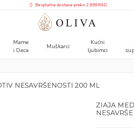
Besplatna dostava preko 2.999 RSD.
Mame
Kućni
Muškarci
i Deca
ljubimci
sup
OTIV NESAVRŠENOSTI 200 ML
ZIAJA MED
NESAVRŠE