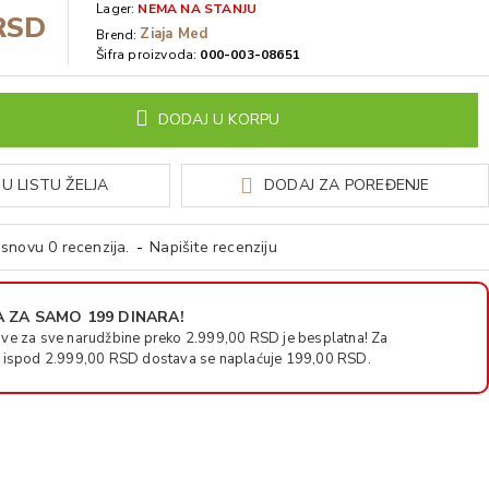
Lager:
NEMA NA STANJU
RSD
Ziaja Med
Brend:
Šifra proizvoda:
000-003-08651
DODAJ U KORPU
U LISTU ŽELJA
DODAJ ZA POREĐENJE
snovu 0 recenzija.
-
Napišite recenziju
 ZA SAMO 199 DINARA!
ve za sve narudžbine preko 2.999,00 RSD je besplatna! Za
 ispod 2.999,00 RSD dostava se naplaćuje 199,00 RSD.