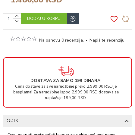
DODAJ U KORPU
Na osnovu 0 recenzija.
-
Napišite recenziju
DOSTAVA ZA SAMO 199 DINARA!
Cena dostave za sve narudžbine preko 2.999,00 RSD je
besplatna! Za narudžbine ispod 2.999,00 RSD dostava se
naplaćuje 199,00 RSD.
OPIS
Ovaj poznati proizvođač lakova za nokte već godinama