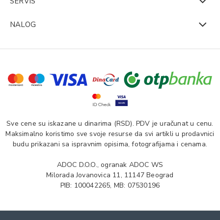
SERVIS
NALOG
Sve cene su iskazane u dinarima (RSD). PDV je uračunat u cenu.
Maksimalno koristimo sve svoje resurse da svi artikli u prodavnici
budu prikazani sa ispravnim opisima, fotografijama i cenama.
ADOC D.O.O., ogranak ADOC WS
Milorada Jovanovica 11, 11147 Beograd
PIB: 100042265, MB: 07530196