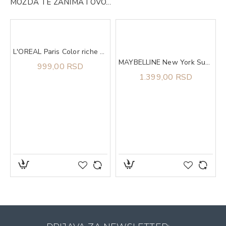
MOŽDA TE ZANIMA I OVO...
L'OREAL Paris Color riche olovka za usne 236
MAYBELLINE New York Superstay Matte Ink 120 Artist Ruž za usne
999,00 RSD
1.399,00 RSD