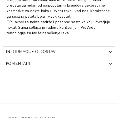
predstavlja jedan od najpopularniji brendova dekorativne
kozmetike za nokte kako u svetu tako i kod nas. Karakteriše
ga snažna paleta boja i visok kvalitet.
OPI lakovi za nokte sadrže i posebne sastojke koji učvršćjuju
nokat. Sama četkica je rađena korišćenjem ProWide
tehnologije za lakše nanošenje laka.
INFORMACIJE O DOSTAVI
KOMENTARI