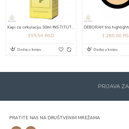
Kapi za cirkulaciju 30ml INSTITUT JP
395,54 RSD
1.285,00 R
Dodaj u korpu
Dodaj u korpu
PRIJAVA Z
PRATITE NAS NA DRUŠTVENIM MREŽAMA