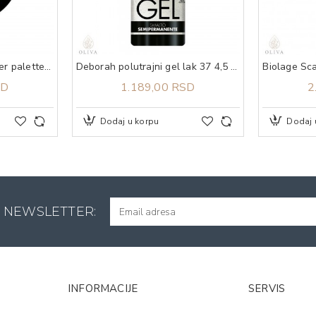
DEBORAH trio highlighter palette secrets of strobing
Deborah polutrajni gel lak 37 4,5 ml
SD
1.189,00 RSD
2
Dodaj u korpu
Dodaj 
A NEWSLETTER:
INFORMACIJE
SERVIS