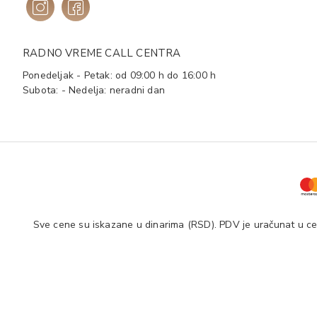
RADNO VREME CALL CENTRA
Ponedeljak - Petak: od 09:00 h do 16:00 h
Subota: - Nedelja: neradni dan
Sve cene su iskazane u dinarima (RSD). PDV je uračunat u cen