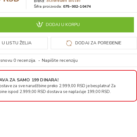
Schweden Bitter
Brend:
Šifra proizvoda:
075-002-10474
DODAJ U KORPU
 U LISTU ŽELJA
DODAJ ZA POREĐENJE
snovu 0 recenzija.
-
Napišite recenziju
VA ZA SAMO 199 DINARA!
ostave za sve narudžbine preko 2.999,00 RSD je besplatna! Za
bine ispod 2.999,00 RSD dostava se naplaćuje 199,00 RSD.