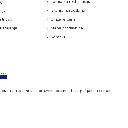
aje
Forma za reklamaciju
anja
Istorija narudžbina
vatnosti
Snižene cene
ustajanje
Mapa prodavnice
e
Kontakt
 budu prikazani sa ispravnim opisima, fotografijama i cenama.