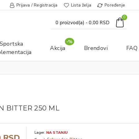
Prijava / Registracija
Lista želja
Poređenje
0
0 proizvod(a) - 0,00 RSD
-%
Sportska
Akcija
Brendovi
FAQ
lementacija
 BITTER 250 ML
Lager:
NA STANJU
0 RSD