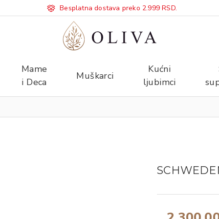
Besplatna dostava preko 2.999 RSD.
Mame
Kućni
Muškarci
i Deca
ljubimci
sup
SCHWEDEN
2.300,0