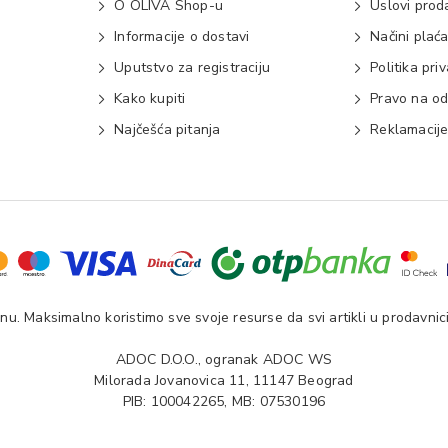
O OLIVA Shop-u
Uslovi prod
Informacije o dostavi
Načini plać
Uputstvo za registraciju
Politika pri
Kako kupiti
Pravo na od
Najčešća pitanja
Reklamacij
u. Maksimalno koristimo sve svoje resurse da svi artikli u prodavnici
ADOC D.O.O., ogranak ADOC WS
Milorada Jovanovica 11, 11147 Beograd
PIB: 100042265, MB: 07530196