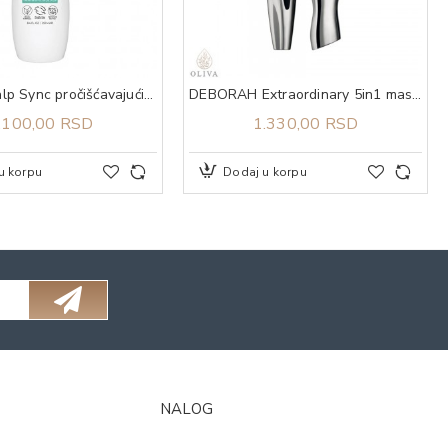
Biolage Scalp Sync pročišćavajući šampon 250 ml
DEBORAH Extraordinary 5in1 maskara
.100,00 RSD
1.330,00 RSD
u korpu
Dodaj u korpu
NALOG