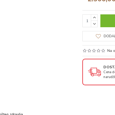
DODAJ
Na o
DOSTA
Cena d
narudž
šteg zdravlja .