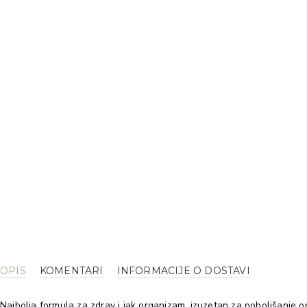
OPIS
KOMENTARI
INFORMACIJE O DOSTAVI
Najbolja formula za zdrav i jak organizam, izuzetan za poboljšanje op