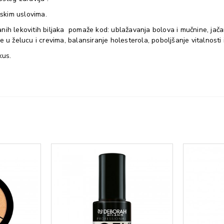
tskim uslovima.
ih lekovitih biljaka pomaže kod: ublažavanja bolova i mučnine, jačan
ve u želucu i crevima, balansiranje holesterola, poboljšanje vitalnosti 
kus.