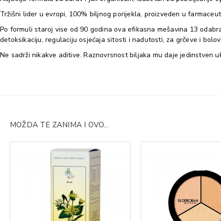
Tržišni lider u evropi, 100% biljnog porijekla, proizveden u farmaceu
Po formuli staroj vise od 90 godina ova efikasna mešavina 13 odabran
detoksikaciju, regulaciju osjećaja sitosti i nadutosti, za grčeve i bolo
Ne sadrži nikakve aditive. Raznovrsnost biljaka mu daje jedinstven u
MOŽDA TE ZANIMA I OVO...