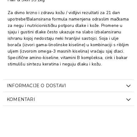
Za divno krzno i zdravu kožu / vidljivi rezultati za 21 dan
upotrebe!Balansirana formula namenjena odraslim mačkama
za negu i nutricionističku potporu dlake i kože. Promene u
sjaju i gustini dlake često ukazuje na slabo izbalansiranu
ishranu kojoj nedostaju neki hranljivi sastojci. Soja i ulje
borača (izvori gama-linolinske kiseline) u kombinaciji s ribljim
uljem (izvorom omega-3 masnih kiselina) vraćaju sjaj dlaci.
Specifične amino-kiseline, vitamini B kompleksa, cink i bakar
stimulišu sintezu keratina i neguju dlaku i kožu.
INFORMACIJE O DOSTAVI
KOMENTARI