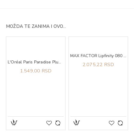
MOŽDA TE ZANIMA I OVO...
MAX FACTOR Lipfinity 080 starglow
a za oči
L'Oréal Paris Paradise Plump Ambition Ulje Za Usne 641 Latte Glace
2.075,22 RSD
1.549,00 RSD