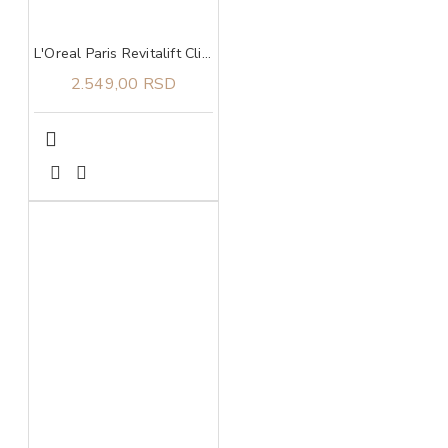
L'Oreal Paris Revitalift Clinical lagani dnevni fluid sa UV zaštitom i vitaminom C 50 ml
2.549,00 RSD