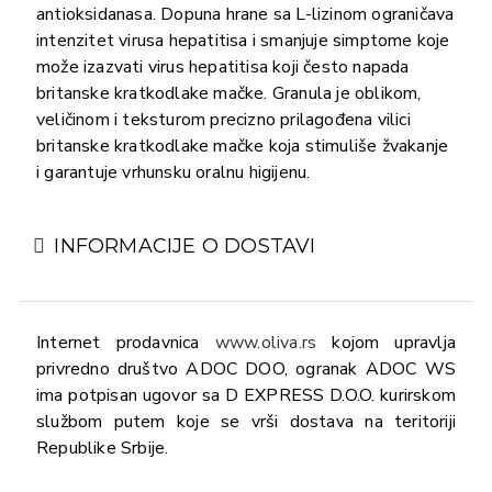
antioksidanasa. Dopuna hrane sa L-lizinom ograničava
intenzitet virusa hepatitisa i smanjuje simptome koje
može izazvati virus hepatitisa koji često napada
britanske kratkodlake mačke. Granula je oblikom,
veličinom i teksturom precizno prilagođena vilici
britanske kratkodlake mačke koja stimuliše žvakanje
i garantuje vrhunsku oralnu higijenu.
INFORMACIJE O DOSTAVI
Internet prodavnica
www.oliva.rs
kojom upravlja
privredno društvo ADOC DOO, ogranak ADOC WS
ima potpisan ugovor sa D EXPRESS D.O.O. kurirskom
službom putem koje se vrši dostava na teritoriji
Republike Srbije.