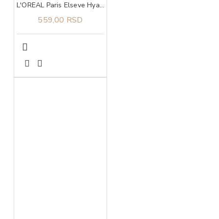
L'OREAL Paris Elseve Hyaluron Plump balzam 200ml
559,00 RSD