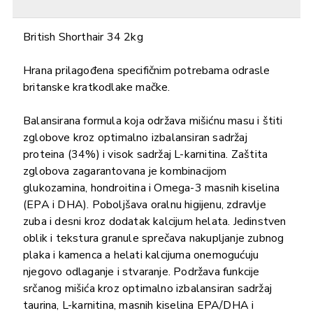
British Shorthair 34 2kg
Hrana prilagođena specifičnim potrebama odrasle
britanske kratkodlake mačke.
Balansirana formula koja održava mišićnu masu i štiti
zglobove kroz optimalno izbalansiran sadržaj
proteina (34%) i visok sadržaj L-karnitina. Zaštita
zglobova zagarantovana je kombinacijom
glukozamina, hondroitina i Omega-3 masnih kiselina
(EPA i DHA). Poboljšava oralnu higijenu, zdravlje
zuba i desni kroz dodatak kalcijum helata. Jedinstven
oblik i tekstura granule sprečava nakupljanje zubnog
plaka i kamenca a helati kalcijuma onemogućuju
njegovo odlaganje i stvaranje. Podržava funkcije
srčanog mišića kroz optimalno izbalansiran sadržaj
taurina, L-karnitina, masnih kiselina EPA/DHA i