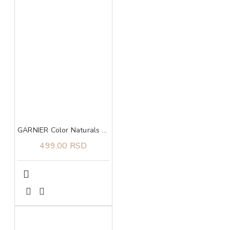
GARNIER Color Naturals N7 farba za kosu Nude Dark Blonde
499,00 RSD