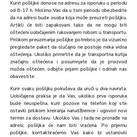
Kuriri pošiljke donose na adresu za isporuku u periodu
od 8-17 h. Molimo Vas da u tom periodu obezbedite
da na adresi bude osoba koja može preuzeti pošiljku.
Artikli će biti zapakovani tako da ne mogu biti
oštećeni uobičajenim rukovanjem robom u transportu.
Prilikom preuzimanja pošiljke potrebno je da vizuelno
pregledate paket da slučajno ne postoje neka vidna
oštećenja. Ukoliko primetite da je transportna kutija
značajno oštećena i posumnjate da je proizvod
možda oštećen, odbijte prijem pošiljke i odmah nas
obavestite.
Kurir svaku pošiljku pokušava da uruči u dva navrata.
Uobičajena praksa je da Vas, ukoliko prva isporuka
bude neuspešna, kurir pozove na telefon koji ste
ostavili prilikom kreiranja narudžbenice i ugovori novi
termin za dostavu. Ukoliko Vas i tada ne pronađe na
adresi, pošiljka će nam biti vraćena. Po prijemu
pošiljke, kontaktiraćemo Vas kako bi ustanovili