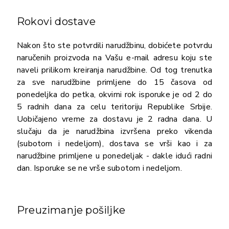
Rokovi dostave
Nakon što ste potvrdili narudžbinu, dobićete potvrdu
naručenih proizvoda na Vašu e-mail adresu koju ste
naveli prilikom kreiranja narudžbine. Od tog trenutka
za sve narudžbine primljene do 15 časova od
ponedeljka do petka, okvirni rok isporuke je od 2 do
5 radnih dana za celu teritoriju Republike Srbije.
Uobičajeno vreme za dostavu je 2 radna dana. U
slučaju da je narudžbina izvršena preko vikenda
(subotom i nedeljom), dostava se vrši kao i za
narudžbine primljene u ponedeljak - dakle idući radni
dan. Isporuke se ne vrše subotom i nedeljom.
Preuzimanje pošiljke