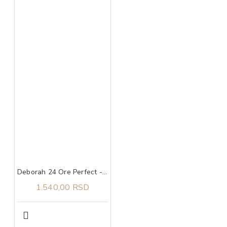
Deborah 24 Ore Perfect - kompaktni matirajući presovani puder 4
1.540,00 RSD