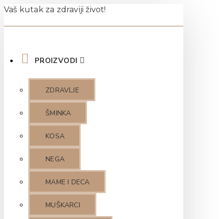
Vaš kutak za zdraviji život!
PROIZVODI
ZDRAVLJE
ŠMINKA
KOSA
NEGA
MAME I DECA
MUŠKARCI