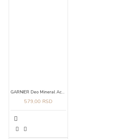
GARNIER Deo Mineral Action Control Rol-on 50 ml Maksimalna efikasnost
579,00 RSD