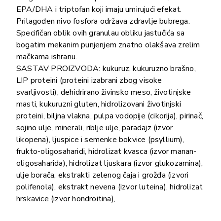
EPA/DHA i triptofan koji imaju umirujući efekat.
Prilagođen nivo fosfora održava zdravlje bubrega.
Specifičan oblik ovih granulau obliku jastučića sa
bogatim mekanim punjenjem znatno olakšava zrelim
mačkama ishranu.
SASTAV PROIZVODA: kukuruz, kukuruzno brašno,
LIP proteini (proteini izabrani zbog visoke
svarljivosti), dehidrirano živinsko meso, životinjske
masti, kukuruzni gluten, hidrolizovani životinjski
proteini, biljna vlakna, pulpa vodopije (cikorija), pirinač,
sojino ulje, minerali, riblje ulje, paradajz (izvor
likopena), ljuspice i semenke bokvice (psyllium),
frukto-oligosaharidi, hidrolizat kvasca (izvor manan-
oligosaharida), hidrolizat ljuskara (izvor glukozamina),
ulje borača, ekstrakti zelenog čaja i grožđa (izvori
polifenola), ekstrakt nevena (izvor luteina), hidrolizat
hrskavice (izvor hondroitina),