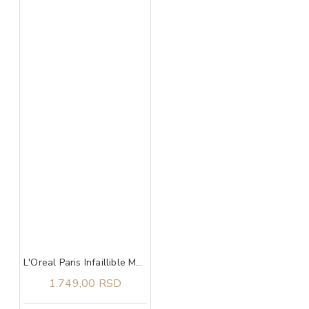
L'Oreal Paris Infaillible Matte Resistance ruž 100 Fairytale Endin​g
1.749,00 RSD