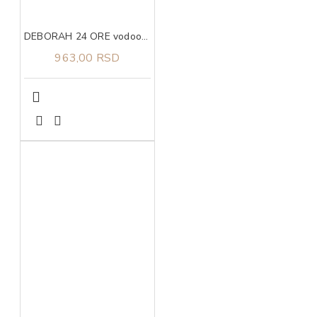
DEBORAH 24 ORE vodootporna olovka za oci 06
963,00 RSD