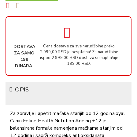
Cena dostave za sve narudžbine preko
DOSTAVA
2.999,00 RSD je besplatna! Za narudžbine
ZA SAMO
ispod 2.999,00 RSD dostava se naplaćuje
199
199,00 RSD.
DINARA!
OPIS
Za zdravlje i apetit mačaka starijih od 12 godina.oyal
Canin Feline Health Nutrition Ageing +12 je
balansirana formula namenjena mačkama starijim od
12 godina i sadrži kompleks antioksidanata,