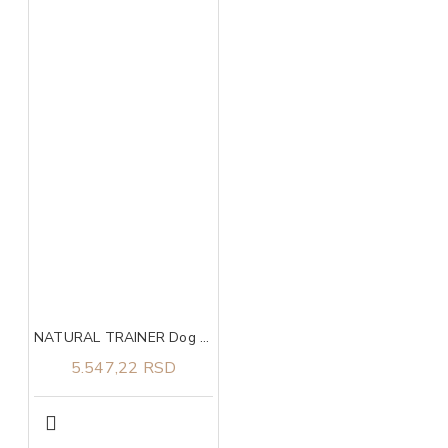
NATURAL TRAINER Dog sa govedinom i pirinčem za odrasle pse malih rasa 7kg
5.547,22 RSD