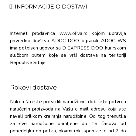
INFORMACIJE O DOSTAVI
Internet prodavnica
www.oliva.rs
kojom upravlja
privredno društvo ADOC DOO, ogranak ADOC WS
ima potpisan ugovor sa D EXPRESS D.O.O. kurirskom
službom putem koje se vrši dostava na teritoriji
Republike Srbije.
Rokovi dostave
Nakon što ste potvrdili narudžbinu, dobićete potvrdu
naručenih proizvoda na Vašu e-mail adresu koju ste
naveli prilikom kreiranja narudžbine. Od tog trenutka
za sve narudžbine primljene do 15 časova od
ponedeljka do petka, okvirni rok isporuke je od 2 do