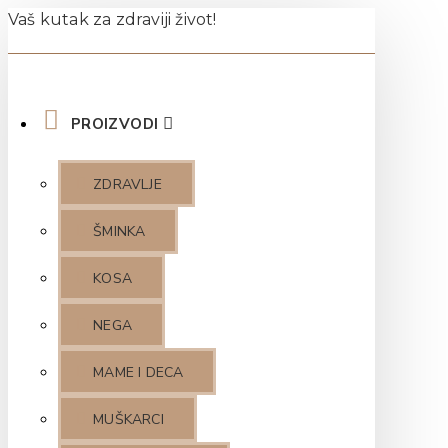
Vaš kutak za zdraviji život!
PROIZVODI
ZDRAVLJE
ŠMINKA
KOSA
NEGA
MAME I DECA
MUŠKARCI