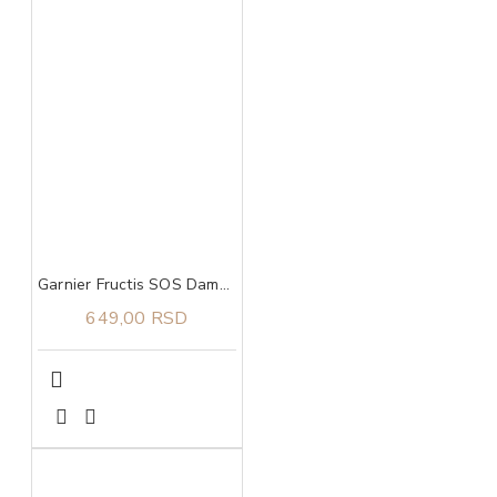
Garnier Fructis SOS Damage Eraser Sprej za oštećenu kosu 150 ml
649,00 RSD