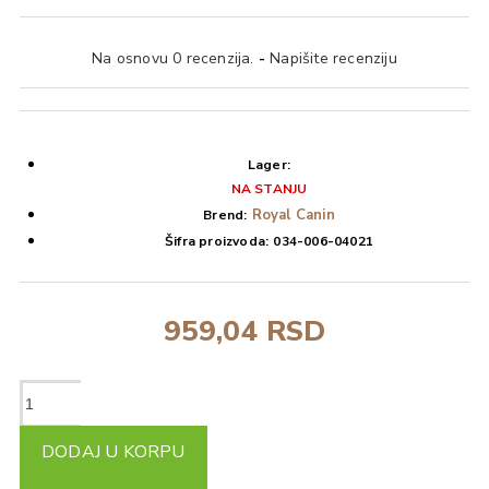
Na osnovu 0 recenzija.
-
Napišite recenziju
Lager:
NA STANJU
Royal Canin
Brend:
Šifra proizvoda:
034-006-04021
959,04 RSD
DODAJ U KORPU