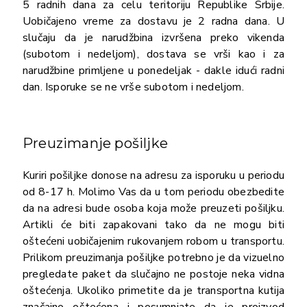
5 radnih dana za celu teritoriju Republike Srbije.
Uobičajeno vreme za dostavu je 2 radna dana. U
slučaju da je narudžbina izvršena preko vikenda
(subotom i nedeljom), dostava se vrši kao i za
narudžbine primljene u ponedeljak - dakle idući radni
dan. Isporuke se ne vrše subotom i nedeljom.
Preuzimanje pošiljke
Kuriri pošiljke donose na adresu za isporuku u periodu
od 8-17 h. Molimo Vas da u tom periodu obezbedite
da na adresi bude osoba koja može preuzeti pošiljku.
Artikli će biti zapakovani tako da ne mogu biti
oštećeni uobičajenim rukovanjem robom u transportu.
Prilikom preuzimanja pošiljke potrebno je da vizuelno
pregledate paket da slučajno ne postoje neka vidna
oštećenja. Ukoliko primetite da je transportna kutija
značajno oštećena i posumnjate da je proizvod