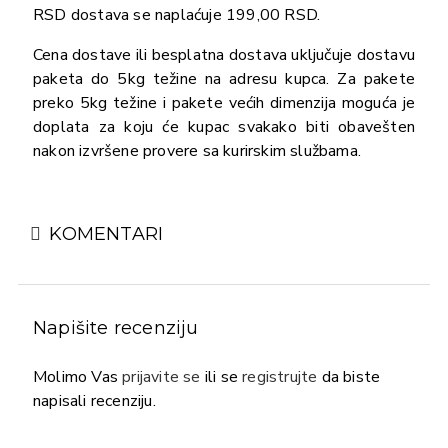
RSD dostava se naplaćuje 199,00 RSD.
Cena dostave ili besplatna dostava uključuje dostavu
paketa do 5kg težine na adresu kupca. Za pakete
preko 5kg težine i pakete većih dimenzija moguća je
doplata za koju će kupac svakako biti obavešten
nakon izvršene provere sa kurirskim službama.
KOMENTARI
Napišite recenziju
Molimo Vas
prijavite se
ili se
registrujte
da biste
napisali recenziju.