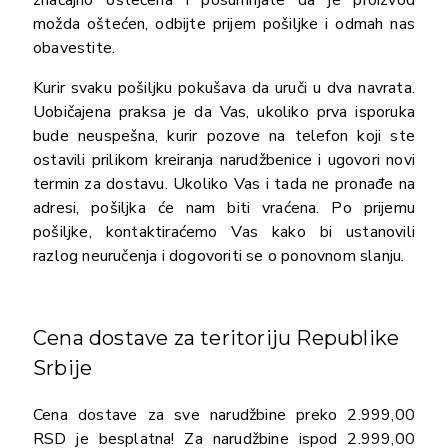
možda oštećen, odbijte prijem pošiljke i odmah nas
obavestite.
Kurir svaku pošiljku pokušava da uruči u dva navrata.
Uobičajena praksa je da Vas, ukoliko prva isporuka
bude neuspešna, kurir pozove na telefon koji ste
ostavili prilikom kreiranja narudžbenice i ugovori novi
termin za dostavu. Ukoliko Vas i tada ne pronađe na
adresi, pošiljka će nam biti vraćena. Po prijemu
pošiljke, kontaktiraćemo Vas kako bi ustanovili
razlog neuručenja i dogovoriti se o ponovnom slanju.
Cena dostave za teritoriju Republike
Srbije
Cena dostave za sve narudžbine preko 2.999,00
RSD je besplatna! Za narudžbine ispod 2.999,00