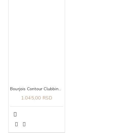
Bourjois Contour Clubbing 24h vodootporna 54 olovka za oči
1.045,00 RSD