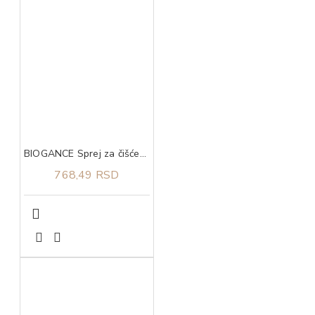
BIOGANCE Sprej za čišćenje ušiju Organissime Ear Losion 100ml
768,49 RSD