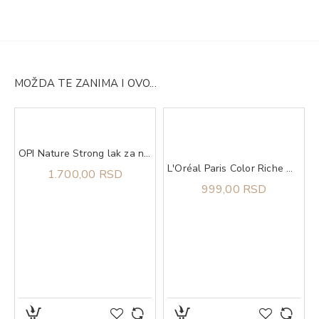
MOŽDA TE ZANIMA I OVO...
OPI Nature Strong lak za nokte We Canyon Do Better
Blonde
L'Oréal Paris Color Riche Olovka Za Usne 570 Worth It Int
1.700,00 RSD
999,00 RSD