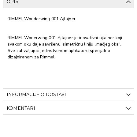
OPIS
RIMMEL Wonderwing 001 Ajlajner
RIMMEL Wonerwing 001 Ajlajner je inovativni ajlajner koji
svakom oku daje savršenu, simetričnu liniju „mačjeg oka“.
Sve zahvaljujući jedinstvenom aplikatoru specijalno
dizajniranom za Rimmel.
INFORMACIJE O DOSTAVI
KOMENTARI