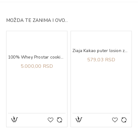
MOŽDA TE ZANIMA I OVO...
Ziaja Kakao puter losion za telo 400 ml
ta za zube 75 ml
100% Whey Prostar cookies n' cream, 907g ULTIMATE NUTRITION
579,03 RSD
5.000,00 RSD