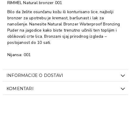
RIMMEL Natural bronzer 001
Bilo da želite osunčanu kožu ili konturisano lice, najbolji
bronzer za upotrebu je kremast, baršunast i lak za
nanošenje. Nanesite Natural Bronzer Waterproof Bronzing
Puder na jagodice kako biste trenutno učinili ten toplijim i
oblikovali crte lica. Bronzani sjaj prirodnog izgleda –
postojanost do 10 sati.
Nijansa: 001
INFORMACIJE O DOSTAVI
KOMENTARI