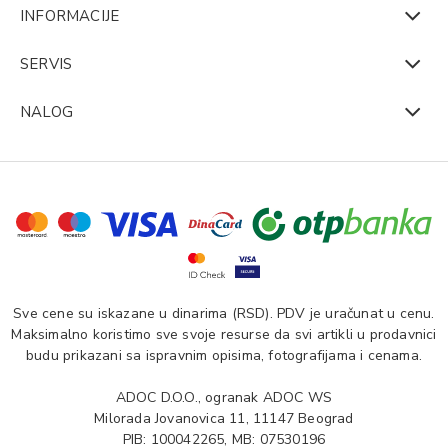
INFORMACIJE
SERVIS
NALOG
Sve cene su iskazane u dinarima (RSD). PDV je uračunat u cenu.
Maksimalno koristimo sve svoje resurse da svi artikli u prodavnici
budu prikazani sa ispravnim opisima, fotografijama i cenama.
ADOC D.O.O., ogranak ADOC WS
Milorada Jovanovica 11, 11147 Beograd
PIB: 100042265, MB: 07530196