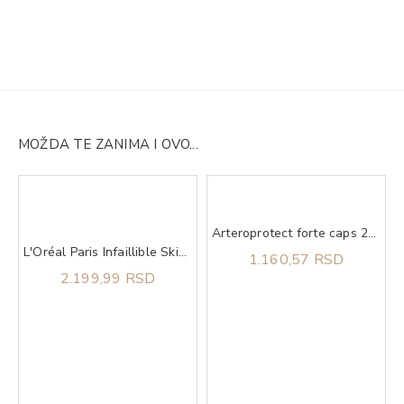
MOŽDA TE ZANIMA I OVO...
Arteroprotect forte caps 20 ABELAPHARM
L'Oréal Paris Infaillible Skin Ink tečni puder 20 light neutral
1.160,57 RSD
2.199,99 RSD
g