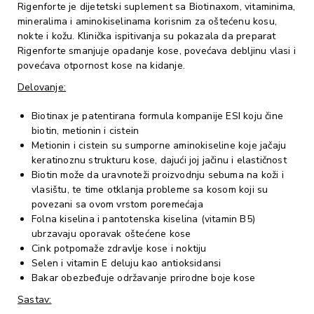
Rigenforte je dijetetski suplement sa Biotinaxom, vitaminima,
mineralima i aminokiselinama korisnim za oštećenu kosu,
nokte i kožu. Klinička ispitivanja su pokazala da preparat
Rigenforte smanjuje opadanje kose, povećava debljinu vlasi i
povećava otpornost kose na kidanje.
Delovanje:
Biotinax je patentirana formula kompanije ESI koju čine
biotin, metionin i cistein
Metionin i cistein su sumporne aminokiseline koje jačaju
keratinoznu strukturu kose, dajući joj jačinu i elastičnost
Biotin može da uravnoteži proizvodnju sebuma na koži i
vlasištu, te time otklanja probleme sa kosom koji su
povezani sa ovom vrstom poremećaja
Folna kiselina i pantotenska kiselina (vitamin B5)
ubrzavaju oporavak oštećene kose
Cink potpomaže zdravlje kose i noktiju
Selen i vitamin E deluju kao antioksidansi
Bakar obezbeđuje održavanje prirodne boje kose
Sastav: