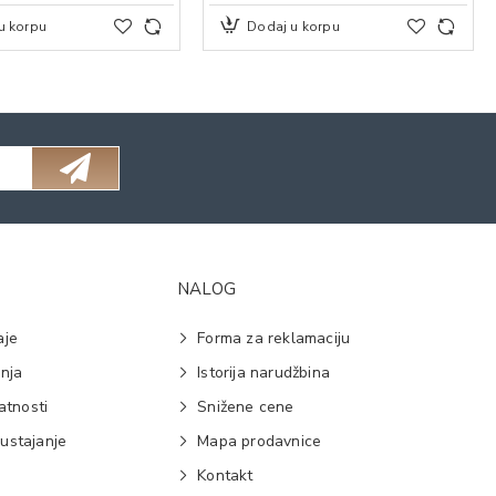
u korpu
Dodaj u korpu
NALOG
aje
Forma za reklamaciju
anja
Istorija narudžbina
vatnosti
Snižene cene
ustajanje
Mapa prodavnice
e
Kontakt