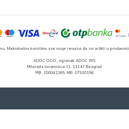
u. Maksimalno koristimo sve svoje resurse da svi artikli u prodavnici
ADOC D.O.O., ogranak ADOC WS
Milorada Jovanovica 11, 11147 Beograd
PIB: 100042265, MB: 07530196