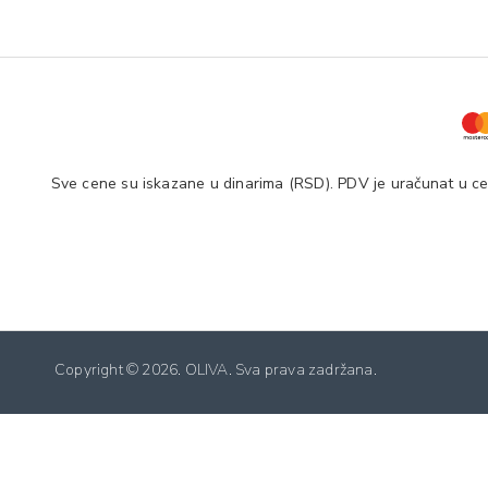
Sve cene su iskazane u dinarima (RSD). PDV je uračunat u cen
Copyright ©
2026. OLIVA. Sva prava zadržana.