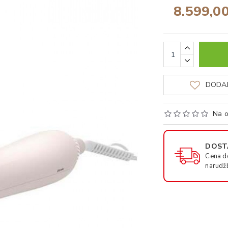
8.599,0
DODAJ
Na o
DOSTA
Cena d
narudž