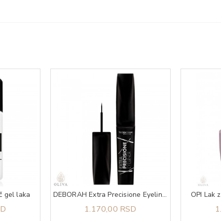
č gel laka
DEBORAH Extra Precisione Eyeliner black
OPI Lak 
SD
1.170,00 RSD
1