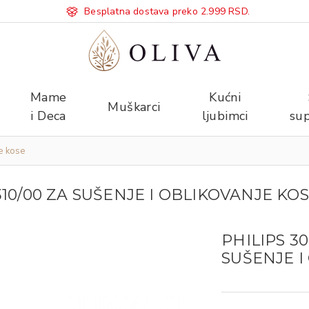
Besplatna dostava preko 2.999 RSD.
Mame
Kućni
Muškarci
i Deca
ljubimci
sup
e kose
310/00 ZA SUŠENJE I OBLIKOVANJE KO
PHILIPS 3
SUŠENJE I