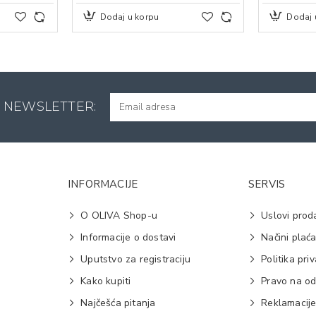
Dodaj u korpu
Dodaj 
A NEWSLETTER:
INFORMACIJE
SERVIS
O OLIVA Shop-u
Uslovi prod
Informacije o dostavi
Načini plać
Uputstvo za registraciju
Politika pri
Kako kupiti
Pravo na od
Najčešća pitanja
Reklamacij