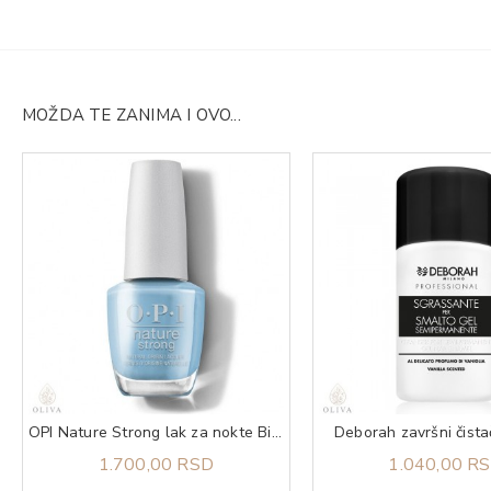
MOŽDA TE ZANIMA I OVO...
OPI Nature Strong lak za nokte Big Bluetiful Planet
Deborah završni čista
1.700,00 RSD
1.040,00 R