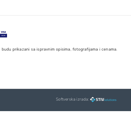
 budu prikazani sa ispravnim opisima, fotografijama i cenama.
Softverska izrada: