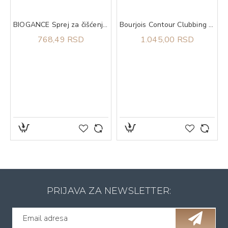
BIOGANCE Sprej za čišćenje ušiju Organissime Ear Losion 100ml
Bourjois Contour Clubbing 24h vodootporna 54 olovka za oči
768,49 RSD
1.045,00 RSD
PRIJAVA ZA NEWSLETTER: