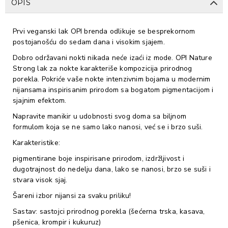
OPIS
Prvi veganski lak OPI brenda odlikuje se besprekornom
postojanošću do sedam dana i visokim sjajem.
Dobro održavani nokti nikada neće izaći iz mode. OPI Nature
Strong lak za nokte karakteriše kompozicija prirodnog
porekla. Pokriće vaše nokte intenzivnim bojama u modernim
nijansama inspirisanim prirodom sa bogatom pigmentacijom i
sjajnim efektom.
Napravite manikir u udobnosti svog doma sa biljnom
formulom koja se ne samo lako nanosi, već se i brzo suši.
Karakteristike:
pigmentirane boje inspirisane prirodom, izdržljivost i
dugotrajnost do nedelju dana, lako se nanosi, brzo se suši i
stvara visok sjaj.
Šareni izbor nijansi za svaku priliku!
Sastav: sastojci prirodnog porekla (šećerna trska, kasava,
pšenica, krompir i kukuruz)