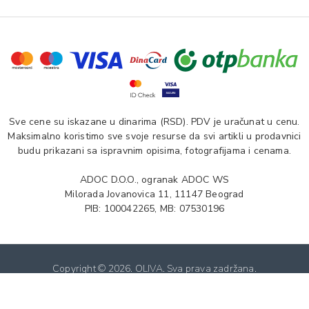
Sve cene su iskazane u dinarima (RSD). PDV je uračunat u cenu.
Maksimalno koristimo sve svoje resurse da svi artikli u prodavnici
budu prikazani sa ispravnim opisima, fotografijama i cenama.
ADOC D.O.O., ogranak ADOC WS
Milorada Jovanovica 11, 11147 Beograd
PIB: 100042265, MB: 07530196
Copyright ©
2026. OLIVA. Sva prava zadržana.
Softverska izrada: