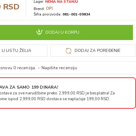
Lager:
NEMA NA STANJU
0 RSD
OPI
Brend:
Šifra proizvoda:
061-001-09834
DODAJ U KORPU
 U LISTU ŽELJA
DODAJ ZA POREĐENJE
snovu 0 recenzija.
-
Napišite recenziju
VA ZA SAMO 199 DINARA!
ostave za sve narudžbine preko 2.999,00 RSD je besplatna! Za
bine ispod 2.999,00 RSD dostava se naplaćuje 199,00 RSD.