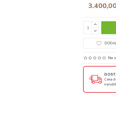
3.400,0
DODAJ
Na o
DOSTA
Cena d
narudž