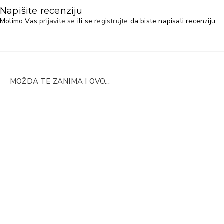
Napišite recenziju
Molimo Vas
prijavite se
ili se
registrujte
da biste napisali recenziju.
MOŽDA TE ZANIMA I OVO...