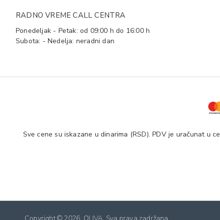
RADNO VREME CALL CENTRA
Ponedeljak - Petak: od 09:00 h do 16:00 h
Subota: - Nedelja: neradni dan
Sve cene su iskazane u dinarima (RSD). PDV je uračunat u cen
Copyright ©
2026. OLIVA. Sva prava zadržana.