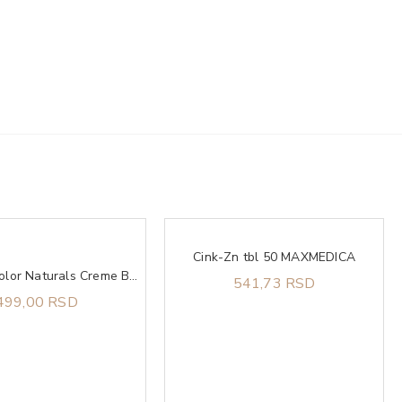
Cink-Zn tbl 50 MAXMEDICA
GARNIER Color Naturals Creme Boja za kosu 7.1 Pepeljasto plava
541,73 RSD
499,00 RSD