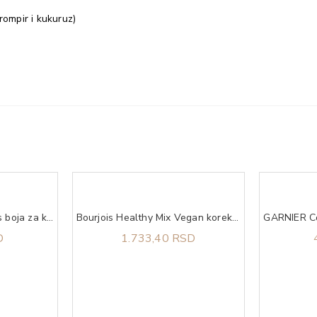
rompir i kukuruz)
GARNIER Color Naturals boja za kosu 4.12 cold brown
Bourjois Healthy Mix Vegan korektor 52
D
1.733,40 RSD