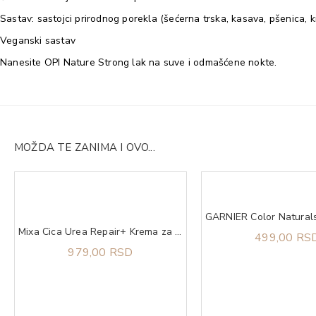
Sastav: sastojci prirodnog porekla (šećerna trska, kasava, pšenica, k
Veganski sastav
Nanesite OPI Nature Strong lak na suve i odmašćene nokte.
MOŽDA TE ZANIMA I OVO...
Mixa Cica Urea Repair+ Krema za ruke za osetljivu kožu sa zaštitom kožne barijere 50 ml
499,00 RS
979,00 RSD