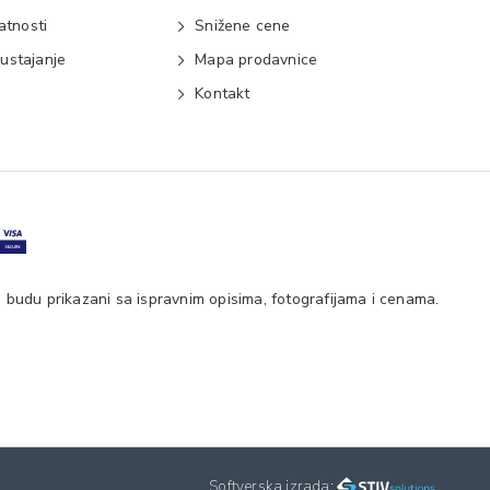
vatnosti
Snižene cene
ustajanje
Mapa prodavnice
e
Kontakt
 budu prikazani sa ispravnim opisima, fotografijama i cenama.
Softverska izrada: