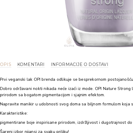
OPIS
KOMENTARI
INFORMACIJE O DOSTAVI
Prvi veganski lak OPI brenda odlikuje se besprekornom postojanošću
Dobro održavani nokti nikada neće izaći iz mode. OPI Nature Strong
prirodom sa bogatom pigmentacijom i sjajnim efektom.
Napravite manikir u udobnosti svog doma sa biljnom formulom koja se
Karakteristike:
pigmentirane boje inspirisane prirodom, izdržljivost i dugotrajnost do 
Šareni izbor nijansi za svaku priliku!