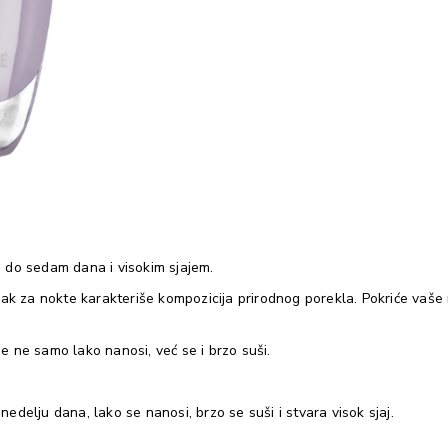
 do sedam dana i visokim sjajem.
 lak za nokte karakteriše kompozicija prirodnog porekla. Pokriće va
 ne samo lako nanosi, već se i brzo suši.
nedelju dana, lako se nanosi, brzo se suši i stvara visok sjaj.