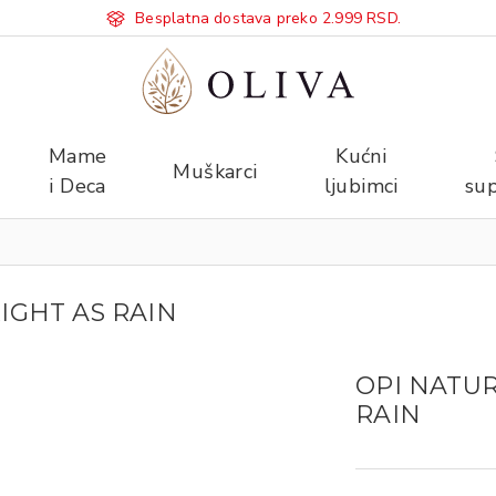
Besplatna dostava preko 2.999 RSD.
Mame
Kućni
Muškarci
i Deca
ljubimci
sup
IGHT AS RAIN
OPI NATUR
RAIN