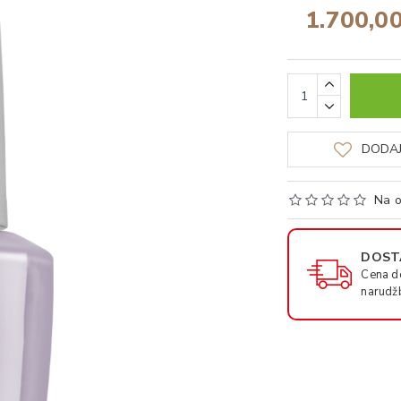
1.700,0
DODAJ
Na o
DOSTA
Cena d
narudž