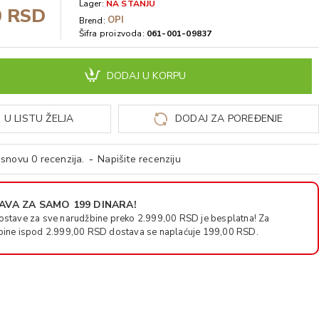
Lager:
NA STANJU
0 RSD
OPI
Brend:
Šifra proizvoda:
061-001-09837
DODAJ U KORPU
 U LISTU ŽELJA
DODAJ ZA POREĐENJE
snovu 0 recenzija.
-
Napišite recenziju
VA ZA SAMO 199 DINARA!
ostave za sve narudžbine preko 2.999,00 RSD je besplatna! Za
bine ispod 2.999,00 RSD dostava se naplaćuje 199,00 RSD.