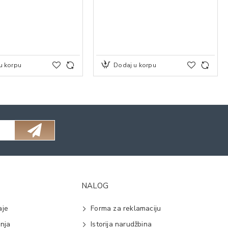
u korpu
Dodaj u korpu
NALOG
aje
Forma za reklamaciju
anja
Istorija narudžbina