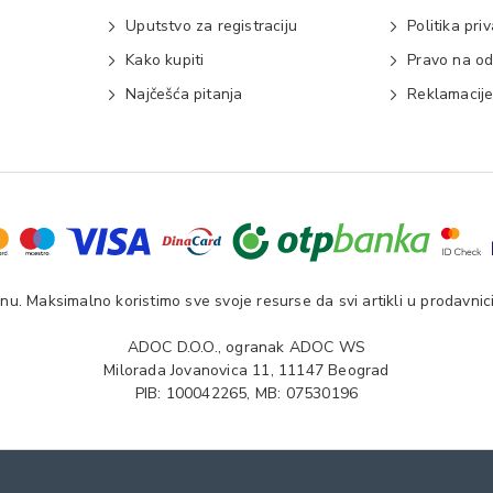
Uputstvo za registraciju
Politika pri
Kako kupiti
Pravo na od
Najčešća pitanja
Reklamacij
u. Maksimalno koristimo sve svoje resurse da svi artikli u prodavnici
ADOC D.O.O., ogranak ADOC WS
Milorada Jovanovica 11, 11147 Beograd
PIB: 100042265, MB: 07530196