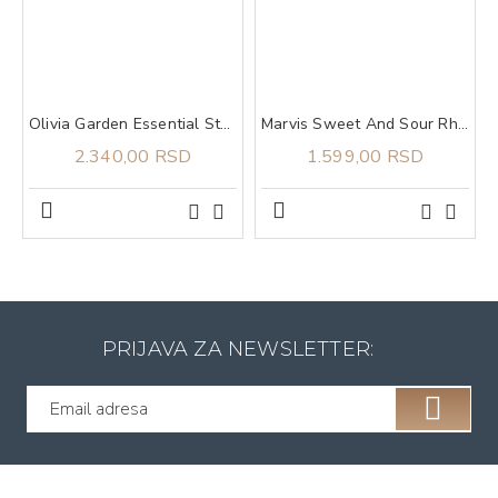
Olivia Garden Essential Style Blend Medium Hair Bristles Grey
Marvis Sweet And Sour Rhubarb pasta za zube 75 ml
2.340,00 RSD
1.599,00 RSD
PRIJAVA ZA NEWSLETTER: