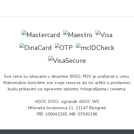
Sve cene su iskazane u dinarima (RSD). PDV je uračunat u cenu.
Maksimalno koristimo sve svoje resurse da svi artikli u prodavnici
budu prikazani sa ispravnim opisima, fotografijama i cenama.
ADOC D.O.O., ogranak ADOC WS
Milorada Jovanovica 11, 11147 Beograd
PIB: 100042265, MB: 07530196