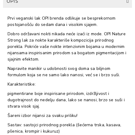
OPIS
Prvi veganski lak OPI brenda odlikuje se besprekornom
postojanošću do sedam dana i visokim sjajem.
Dobro održavani nokti nikada neće izaći iz mode. OPI Nature
Strong lak za nokte karakteriše kompozicija prirodnog
porekla. Pokriće vaše nokte intenzivnim bojama u modernim
nijansama inspirisanim prirodom sa bogatom pigmentacijom i
sjajnim efektom.
Napravite manikir u udobnosti svog doma sa biljnom
formulom koja se ne samo lako nanosi, već se i brzo suši.
Karakteristike:
pigmentirane boje inspirisane prirodom, izdržljivost i
dugotrajnost do nedelju dana, lako se nanosi, brzo se suši i
stvara visok sjaj.
Šareni izbor nijansi za svaku priliku!
Sastav: sastojci prirodnog porekla (šećerna trska, kasava,
pšenica, krompir i kukuruz)