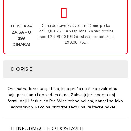
Cena dostave za sve narudžbine preko
DOSTAVA
2.999,00 RSD je besplatna! Za narudžbine
ZA SAMO
ispod 2.999,00 RSD dostava se naplaćuje
199
199,00 RSD.
DINARA!
OPIS
Originalna formulacija laka, koja pruža noktima kvalitetnu
boju postojanu i do sedam dana. Zahvaljujući specijalnoj
formulaciji i četkici sa Pro Wide tehnologijom, nanosi se lako
i jednostavno, kako na prirodne tako i na veštačke nokte.
INFORMACIJE O DOSTAVI