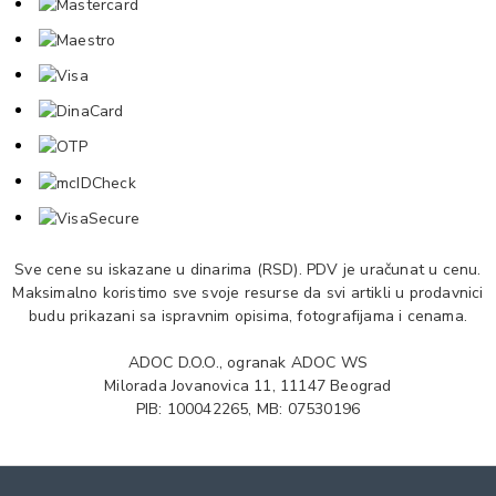
Sve cene su iskazane u dinarima (RSD). PDV je uračunat u cenu.
Maksimalno koristimo sve svoje resurse da svi artikli u prodavnici
budu prikazani sa ispravnim opisima, fotografijama i cenama.
ADOC D.O.O., ogranak ADOC WS
Milorada Jovanovica 11, 11147 Beograd
PIB: 100042265, MB: 07530196