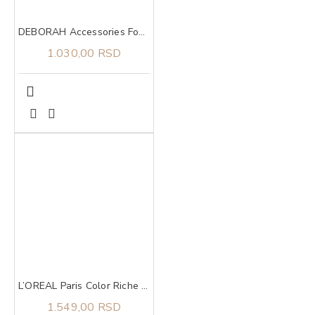
DEBORAH Accessories Foundation Brush
1.030,00 RSD
L’OREAL Paris Color Riche The Nudes ruž za usne 176 Irreveren
1.549,00 RSD