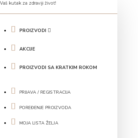
Vaš kutak za zdraviji život!
PROIZVODI
AKCIJE
PROIZVODI SA KRATKIM ROKOM
PRIJAVA / REGISTRACIJA
POREĐENJE PROIZVODA
MOJA LISTA ŽELJA