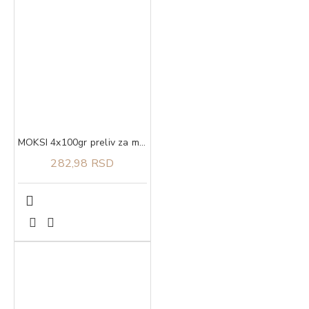
MOKSI 4x100gr preliv za mačke kitten piletina u sosu
282,98 RSD