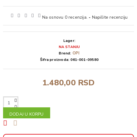
Na osnovu 0 recenzija.
-
Napišite recenziju
Lager:
NA STANJU
OPI
Brend:
Šifra proizvoda:
061-001-09580
1.480,00 RSD
DODAJ U KORPU