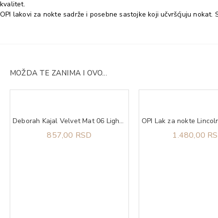
kvalitet.
OPI lakovi za nokte sadrže i posebne sastojke koji učvršćjuju nokat
MOŽDA TE ZANIMA I OVO...
Deborah Kajal Velvet Mat 06 Light Blue
857,00 RSD
1.480,00 R