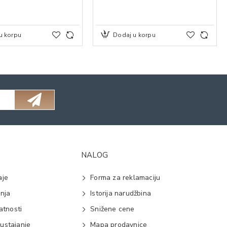
u korpu
Dodaj u korpu
NALOG
aje
Forma za reklamaciju
anja
Istorija narudžbina
vatnosti
Snižene cene
ustajanje
Mapa prodavnice