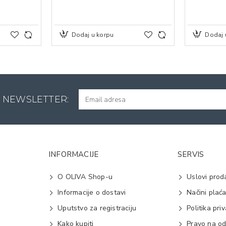
Dodaj u korpu
Dodaj 
A NEWSLETTER:
INFORMACIJE
SERVIS
O OLIVA Shop-u
Uslovi prod
Informacije o dostavi
Načini plać
Uputstvo za registraciju
Politika pri
Kako kupiti
Pravo na od