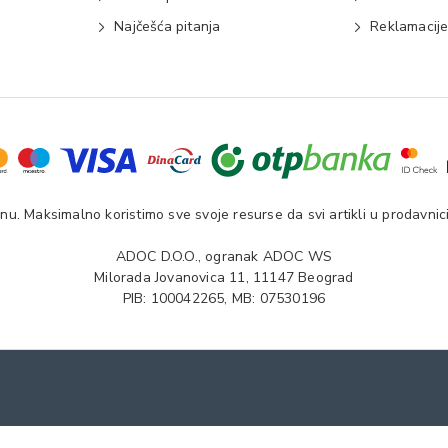
Najčešća pitanja
Reklamacij
u. Maksimalno koristimo sve svoje resurse da svi artikli u prodavnici
ADOC D.O.O., ogranak ADOC WS
Milorada Jovanovica 11, 11147 Beograd
PIB: 100042265, MB: 07530196