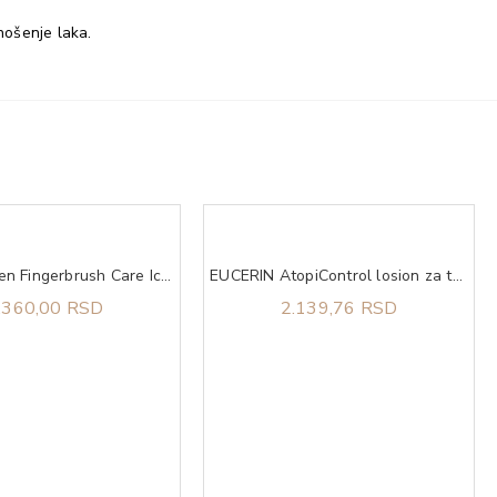
nošenje laka.
Olivia Garden Fingerbrush Care Iconic Boar&Nylon Pastel Pink L
EUCERIN AtopiControl losion za telo 250ml
.360,00 RSD
2.139,76 RSD