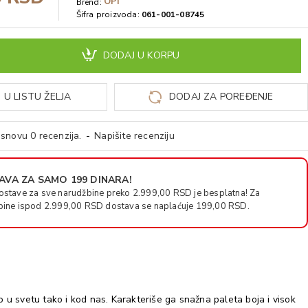
OPI
Brend:
Šifra proizvoda:
061-001-08745
DODAJ U KORPU
 U LISTU ŽELJA
DODAJ ZA POREĐENJE
snovu 0 recenzija.
-
Napišite recenziju
VA ZA SAMO 199 DINARA!
ostave za sve narudžbine preko 2.999,00 RSD je besplatna! Za
bine ispod 2.999,00 RSD dostava se naplaćuje 199,00 RSD.
u svetu tako i kod nas. Karakteriše ga snažna paleta boja i visok