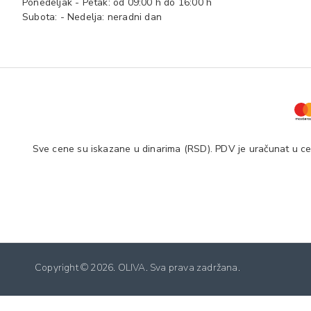
Ponedeljak - Petak: od 09:00 h do 16:00 h
Subota: - Nedelja: neradni dan
Sve cene su iskazane u dinarima (RSD). PDV je uračunat u cen
Copyright ©
2026. OLIVA. Sva prava zadržana.