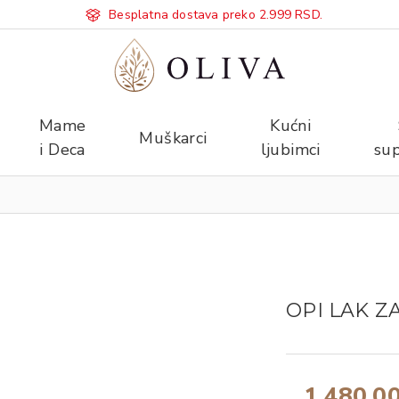
Besplatna dostava preko 2.999 RSD.
Mame
Kućni
Muškarci
i Deca
ljubimci
sup
OPI LAK Z
1.480,0