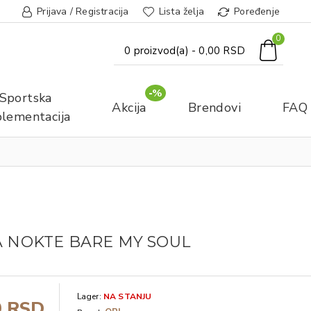
Prijava / Registracija
Lista želja
Poređenje
0
0 proizvod(a) - 0,00 RSD
-%
Sportska
Akcija
Brendovi
FAQ
lementacija
A NOKTE BARE MY SOUL
Lager:
NA STANJU
0 RSD