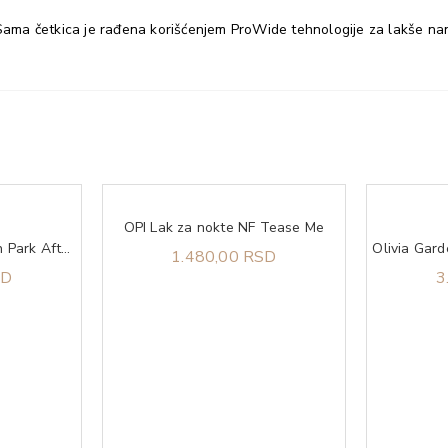
. Sama četkica je rađena korišćenjem ProWide tehnologije za lakše na
OPI Lak za nokte NF Tease Me
OPI Lak za nokte Lincoln Park After Dark
1.480,00 RSD
SD
3