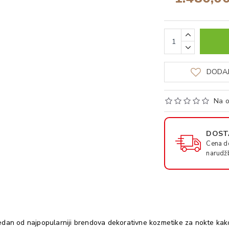
DODAJ
Na o
DOSTA
Cena d
narudž
dan od najpopularniji brendova dekorativne kozmetike za nokte kako 