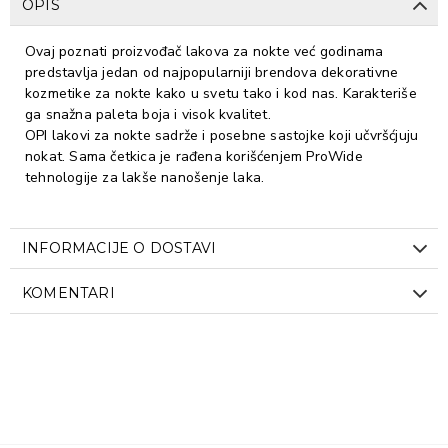
OPIS
Ovaj poznati proizvođač lakova za nokte već godinama
predstavlja jedan od najpopularniji brendova dekorativne
kozmetike za nokte kako u svetu tako i kod nas. Karakteriše
ga snažna paleta boja i visok kvalitet.
OPI lakovi za nokte sadrže i posebne sastojke koji učvršćjuju
nokat. Sama četkica je rađena korišćenjem ProWide
tehnologije za lakše nanošenje laka.
INFORMACIJE O DOSTAVI
KOMENTARI