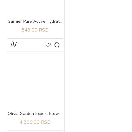
Garnier Pure Active Hydrating Deep Cleanser gel za čišćenje lica 250 ml
849,00 RSD
Olivia Garden Expert Blowout Shine White&Grey 65
4.800,00 RSD