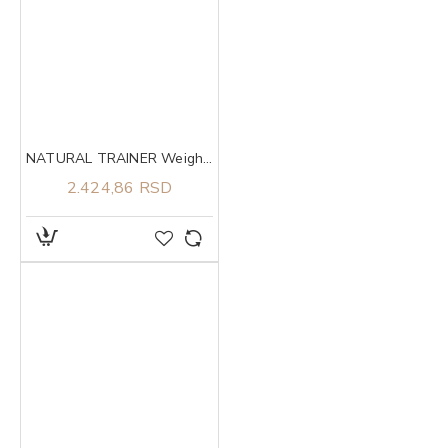
NATURAL TRAINER Weight care sa belim mesom za pse srednjih i velikih rasa 3kg
2.424,86 RSD