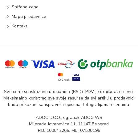
Snižene cene
Mapa prodavnice
Kontakt
Sve cene su iskazane u dinarima (RSD). PDV je uračunat u cenu.
Maksimalno koristimo sve svoje resurse da svi artikli u prodavnici
budu prikazani sa ispravnim opisima, fotografijama i cenama.
ADOC D.O.O., ogranak ADOC WS
Milorada Jovanovica 11, 11147 Beograd
PIB: 100042265, MB: 07530196