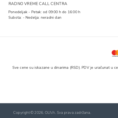
RADNO VREME CALL CENTRA
Ponedeljak - Petak: od 09:00 h do 16:00 h
Subota: - Nedelja: neradni dan
Sve cene su iskazane u dinarima (RSD). PDV je uračunat u cen
Copyright ©
2026. OLIVA. Sva prava zadržana.