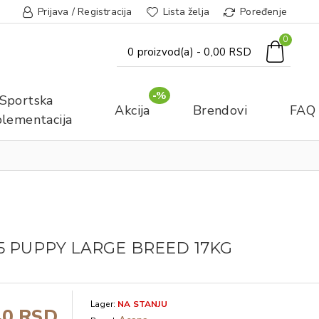
Prijava / Registracija
Lista želja
Poređenje
0
0 proizvod(a) - 0,00 RSD
-%
Sportska
Akcija
Brendovi
FAQ
lementacija
5 PUPPY LARGE BREED 17KG
Lager:
NA STANJU
40 RSD