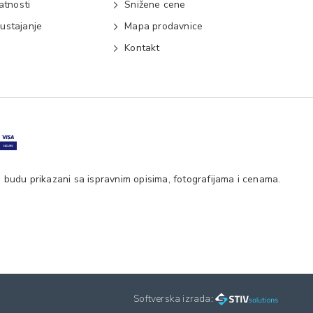
vatnosti
Snižene cene
ustajanje
Mapa prodavnice
e
Kontakt
 budu prikazani sa ispravnim opisima, fotografijama i cenama.
Softverska izrada: