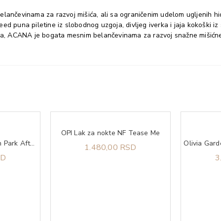
ančevinama za razvoj mišića, ali sa ograničenim udelom ugljenih hidra
eed puna piletine iz slobodnog uzgoja, divljeg iverka i jaja kokošk
rompira, ACANA je bogata mesnim belančevinama za razvoj snažne mišićn
OPI Lak za nokte NF Tease Me
OPI Lak za nokte Lincoln Park After Dark
1.480,00 RSD
SD
3