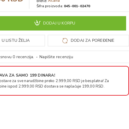
Acana
Brend:
Šifra proizvoda:
045-001-02470
DODAJ U KORPU
 U LISTU ŽELJA
DODAJ ZA POREĐENJE
snovu 0 recenzija.
-
Napišite recenziju
VA ZA SAMO 199 DINARA!
ostave za sve narudžbine preko 2.999,00 RSD je besplatna! Za
bine ispod 2.999,00 RSD dostava se naplaćuje 199,00 RSD.