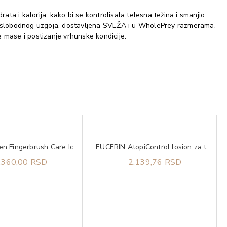
ta i kalorija, kako bi se kontrolisala telesna težina i smanjio
i iz slobodnog uzgoja, dostavljena SVEŽA i u WholePrey razmerama.
e mase i postizanje vrhunske kondicije.
Olivia Garden Fingerbrush Care Iconic Boar&Nylon Pastel Pink L
EUCERIN AtopiControl losion za telo 250ml
.360,00 RSD
2.139,76 RSD