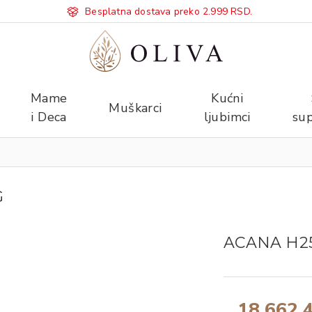
Besplatna dostava preko 2.999 RSD.
Mame
Kućni
Muškarci
i Deca
ljubimci
sup
G
ACANA H2
18.662,