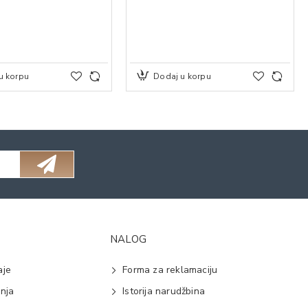
u korpu
Dodaj u korpu
NALOG
aje
Forma za reklamaciju
anja
Istorija narudžbina