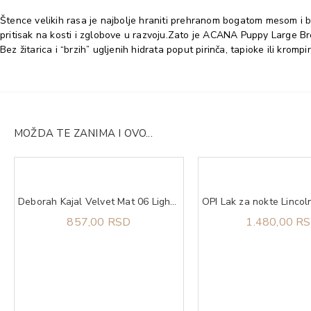
Štence velikih rasa je najbolje hraniti prehranom bogatom mesom i bel
pritisak na kosti i zglobove u razvoju.Zato je ACANA Puppy Large Br
Bez žitarica i “brzih” ugljenih hidrata poput pirinča, tapioke ili k
MOŽDA TE ZANIMA I OVO...
Deborah Kajal Velvet Mat 06 Light Blue
857,00 RSD
1.480,00 R