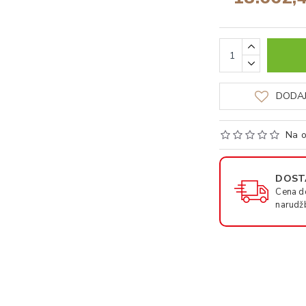
DODAJ
Na o
DOSTA
Cena d
narudž