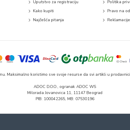
Uputstvo za registraciju
Politika pri
Kako kupiti
Pravo na od
Najčešća pitanja
Reklamacij
u. Maksimalno koristimo sve svoje resurse da svi artikli u prodavnici
ADOC D.O.O., ogranak ADOC WS
Milorada Jovanovica 11, 11147 Beograd
PIB: 100042265, MB: 07530196