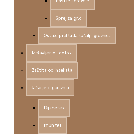
Pastile i dražeje
Sprej za grlo
Ostalo prehlada kašalj i groznica
Mršavljenje i detox
Zaštita od insekata
Jačanje organizma
Dijabetes
Imunitet