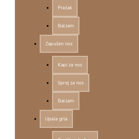
Prašak
Balzam
Zapušen nos
Kapi za nos
Sprej za nos
Balzam
Upala grla