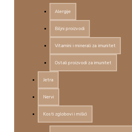
Alergije
Biljni proizvodi
Vitamini i minerali za imunitet
Ostali proizvodi za imunitet
Jetra
Nervi
Kosti zglobovi i mišići