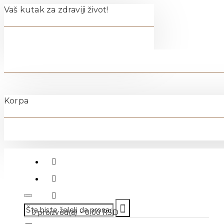
Vaš kutak za zdraviji život!
Korpa
011-40-70-500
0 proizvod(a) - 0,00 RSD