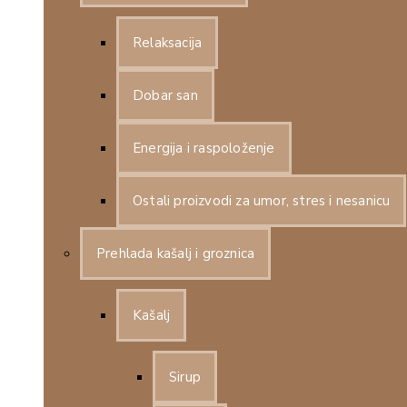
Relaksacija
Dobar san
Energija i raspoloženje
Ostali proizvodi za umor, stres i nesanicu
Prehlada kašalj i groznica
Kašalj
Sirup