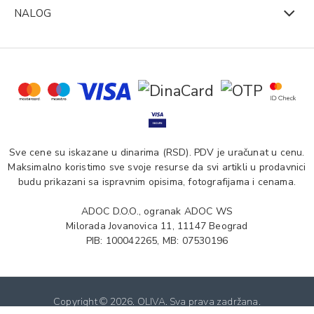
NALOG
Sve cene su iskazane u dinarima (RSD). PDV je uračunat u cenu.
Maksimalno koristimo sve svoje resurse da svi artikli u prodavnici
budu prikazani sa ispravnim opisima, fotografijama i cenama.
ADOC D.O.O., ogranak ADOC WS
Milorada Jovanovica 11, 11147 Beograd
PIB: 100042265, MB: 07530196
Copyright ©
2026. OLIVA. Sva prava zadržana.