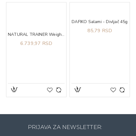
DAFIKO Salami - Divljač 45g
mel 500gr QNT
85,79 RSD
NATURAL TRAINER Weight care sa belim mesom za pse srednjih i velikih rasa 12kg
6.739,97 RSD
PRIJAVA ZA NEWSLETTER: