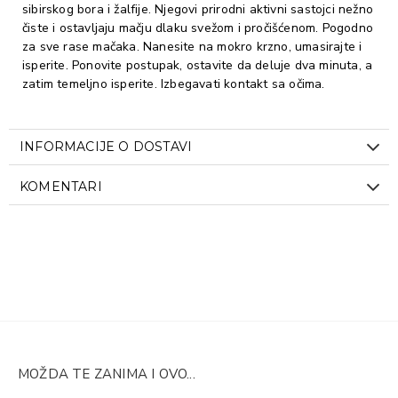
sibirskog bora i žalfije. Njegovi prirodni aktivni sastojci nežno
čiste i ostavljaju mačju dlaku svežom i pročišćenom. Pogodno
za sve rase mačaka. Nanesite na mokro krzno, umasirajte i
isperite. Ponovite postupak, ostavite da deluje dva minuta, a
zatim temeljno isperite. Izbegavati kontakt sa očima.
INFORMACIJE O DOSTAVI
KOMENTARI
MOŽDA TE ZANIMA I OVO...