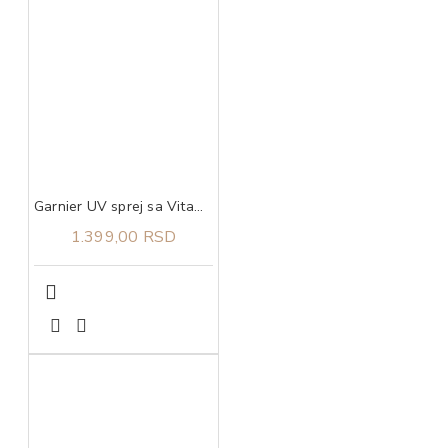
Garnier UV sprej sa Vitaminom C* za blistavu kožu SPF50+​
1.399,00 RSD