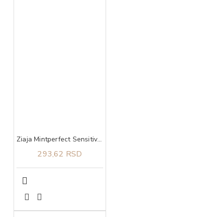
Ziaja Mintperfect Sensitive pasta za zube protiv karijesa 75 ml
293,62 RSD