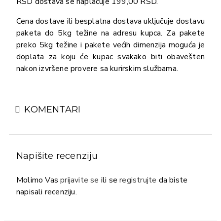
RSD dostava se naplaćuje 199,00 RSD.
Cena dostave ili besplatna dostava uključuje dostavu
paketa do 5kg težine na adresu kupca. Za pakete
preko 5kg težine i pakete većih dimenzija moguća je
doplata za koju će kupac svakako biti obavešten
nakon izvršene provere sa kurirskim službama.
KOMENTARI
Napišite recenziju
Molimo Vas
prijavite se
ili se
registrujte
da biste
napisali recenziju.