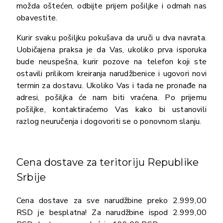
možda oštećen, odbijte prijem pošiljke i odmah nas
obavestite.
Kurir svaku pošiljku pokušava da uruči u dva navrata.
Uobičajena praksa je da Vas, ukoliko prva isporuka
bude neuspešna, kurir pozove na telefon koji ste
ostavili prilikom kreiranja narudžbenice i ugovori novi
termin za dostavu. Ukoliko Vas i tada ne pronađe na
adresi, pošiljka će nam biti vraćena. Po prijemu
pošiljke, kontaktiraćemo Vas kako bi ustanovili
razlog neuručenja i dogovoriti se o ponovnom slanju.
Cena dostave za teritoriju Republike
Srbije
Cena dostave za sve narudžbine preko 2.999,00
RSD je besplatna! Za narudžbine ispod 2.999,00