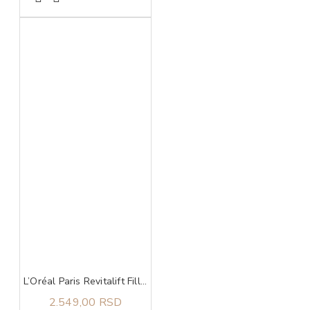
L’Oréal Paris Revitalift Filler krema za kombinovanu kožu 50 ml
2.549,00 RSD