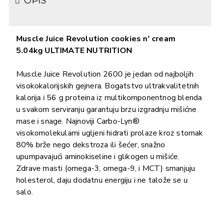
OPIS
Muscle Juice Revolution cookies n' cream
5.04kg ULTIMATE NUTRITION
Muscle Juice Revolution 2600 je jedan od najboljih
visokokalorijskih gejnera. Bogatstvo ultrakvalitetnih
kalorija i 56 g proteina iz multikomponentnog blenda
u svakom serviranju garantuju brzu izgradnju mišićne
mase i snage. Najnoviji Carbo-Lyn®
visokomolekularni ugljeni hidrati prolaze kroz stomak
80% brže nego dekstroza ili šećer, snažno
upumpavajući aminokiseline i glikogen u mišiće.
Zdrave masti (omega-3, omega-9, i MCT) smanjuju
holesterol, daju dodatnu energiju i ne talože se u
salo.