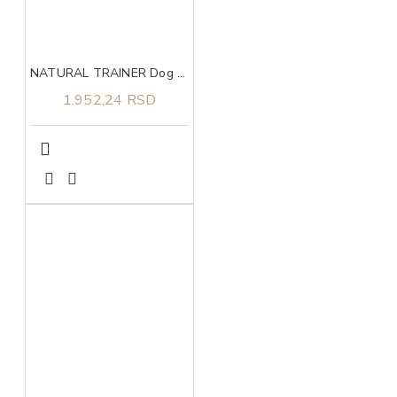
NATURAL TRAINER Dog sa piletinom i pirinčem za odrasle pse malih rasa 2kg
1.952,24 RSD