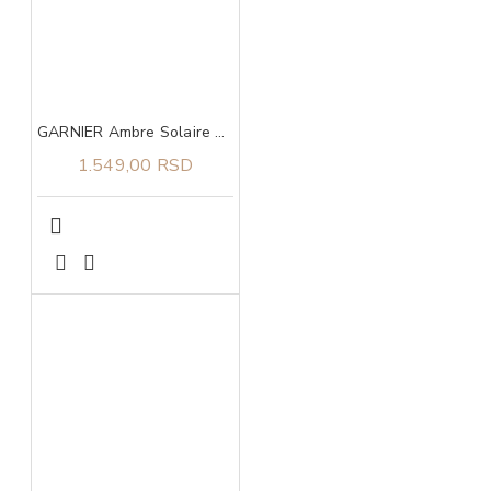
GARNIER Ambre Solaire Ulje u spreju za zaštitu od sunca SPF 30 150ml
1.549,00 RSD