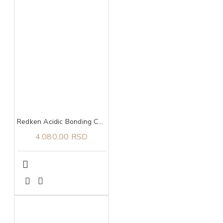
Redken Acidic Bonding Curls hidratantna krema za kovrdže 250 ml
4.080,00 RSD