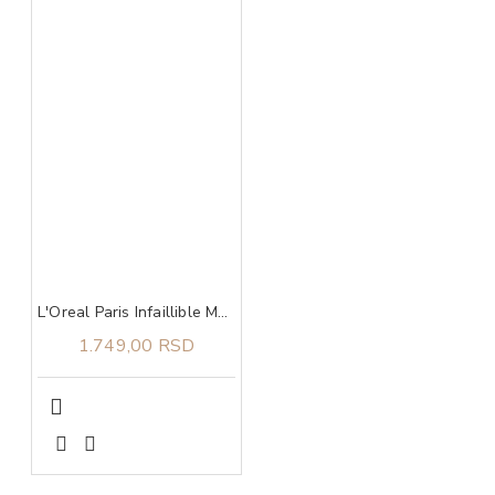
L'Oreal Paris Infaillible Matte Resistance ruž 115 Snooze Your Al​arm
1.749,00 RSD