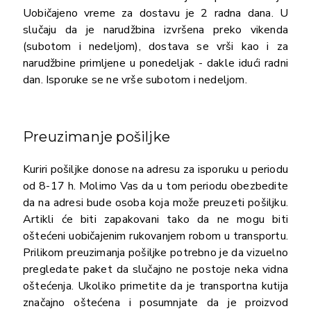
Uobičajeno vreme za dostavu je 2 radna dana. U
slučaju da je narudžbina izvršena preko vikenda
(subotom i nedeljom), dostava se vrši kao i za
narudžbine primljene u ponedeljak - dakle idući radni
dan. Isporuke se ne vrše subotom i nedeljom.
Preuzimanje pošiljke
Kuriri pošiljke donose na adresu za isporuku u periodu
od 8-17 h. Molimo Vas da u tom periodu obezbedite
da na adresi bude osoba koja može preuzeti pošiljku.
Artikli će biti zapakovani tako da ne mogu biti
oštećeni uobičajenim rukovanjem robom u transportu.
Prilikom preuzimanja pošiljke potrebno je da vizuelno
pregledate paket da slučajno ne postoje neka vidna
oštećenja. Ukoliko primetite da je transportna kutija
značajno oštećena i posumnjate da je proizvod