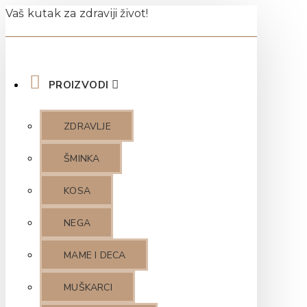
Vaš kutak za zdraviji život!
PROIZVODI
ZDRAVLJE
ŠMINKA
KOSA
NEGA
MAME I DECA
MUŠKARCI