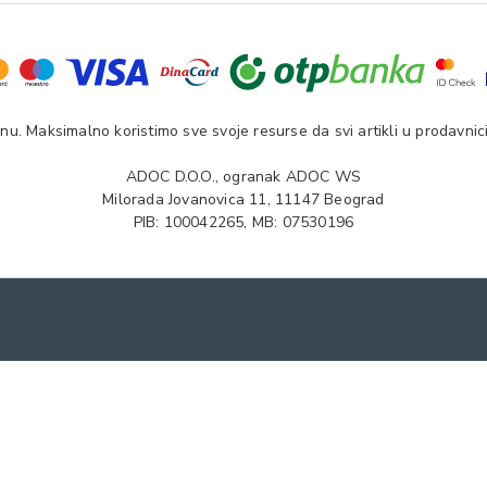
u. Maksimalno koristimo sve svoje resurse da svi artikli u prodavnici
ADOC D.O.O., ogranak ADOC WS
Milorada Jovanovica 11, 11147 Beograd
PIB: 100042265, MB: 07530196