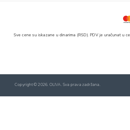
Sve cene su iskazane u dinarima (RSD). PDV je uračunat u cen
Copyright ©
2026. OLIVA. Sva prava zadržana.