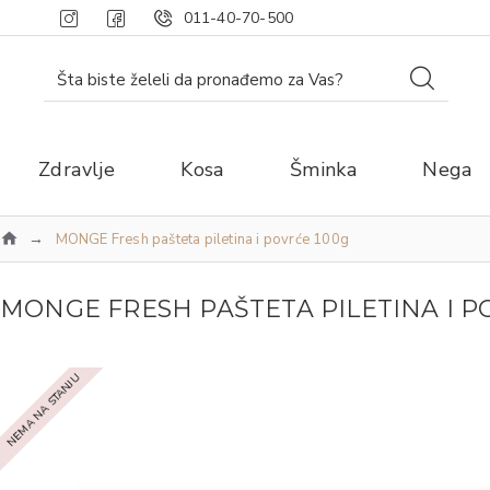
011-40-70-500
Zdravlje
Kosa
Šminka
Nega
MONGE Fresh pašteta piletina i povrće 100g
MONGE FRESH PAŠTETA PILETINA I P
NEMA NA STANJU