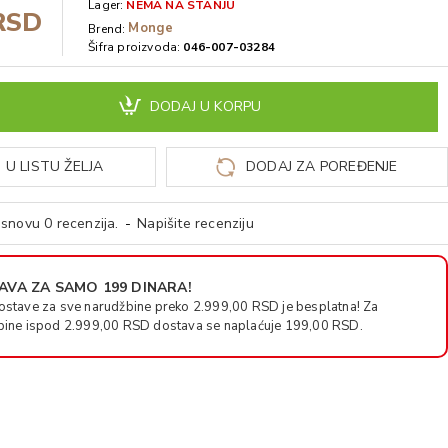
Lager:
NEMA NA STANJU
RSD
Monge
Brend:
Šifra proizvoda:
046-007-03284
DODAJ U KORPU
 U LISTU ŽELJA
DODAJ ZA POREĐENJE
snovu 0 recenzija.
-
Napišite recenziju
VA ZA SAMO 199 DINARA!
ostave za sve narudžbine preko 2.999,00 RSD je besplatna! Za
bine ispod 2.999,00 RSD dostava se naplaćuje 199,00 RSD.