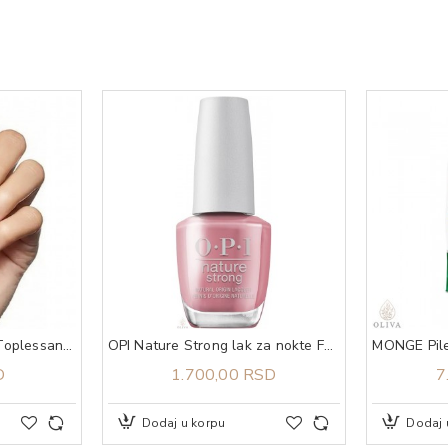
Essie lak za nokte 121 Toplessandbar
OPI Nature Strong lak za nokte For What It's Earth
D
1.700,00 RSD
7
Dodaj u korpu
Dodaj 