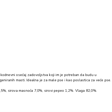
akodnevni osećaj zadovoljstva koji im je potreban da budu u
eniranih masti. Idealna je za male pse i kao poslastica za veće pse.
na 0,5%, sirova masnoća 7,0%, sirovi pepeo 1,2%. Vlaga 82,0%.