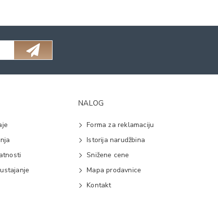
NALOG
aje
Forma za reklamaciju
anja
Istorija narudžbina
vatnosti
Snižene cene
ustajanje
Mapa prodavnice
e
Kontakt