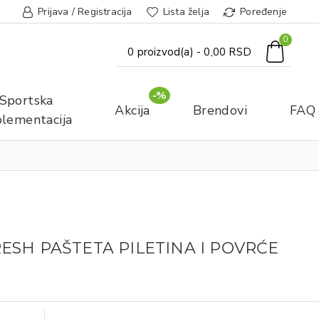
Prijava / Registracija
Lista želja
Poređenje
0
0 proizvod(a) - 0,00 RSD
-%
Sportska
Akcija
Brendovi
FAQ
lementacija
SH PAŠTETA PILETINA I POVRĆE