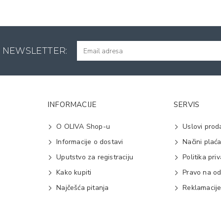
A NEWSLETTER:
INFORMACIJE
SERVIS
O OLIVA Shop-u
Uslovi prod
Informacije o dostavi
Načini plać
Uputstvo za registraciju
Politika pri
Kako kupiti
Pravo na od
Najčešća pitanja
Reklamacij