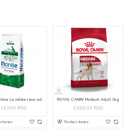
MONGE Piletina za velike rase adult 12kg
ROYAL CANIN Medium Adult 1kg
.163,90 RSD
1.030,32 RSD
u korpu
Dodaj u korpu