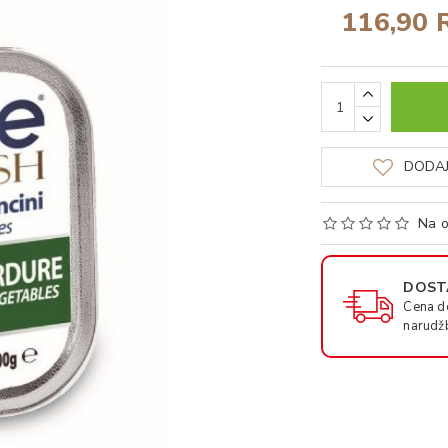
116,90 
DODAJ
Na o
DOSTA
Cena d
narudž