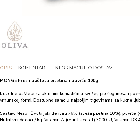
OPIS
KOMENTARI
INFORMACIJE O DOSTAVI
MONGE Fresh pašteta piletina i povrće 100g
Izuzetne paštete sa ukusnim komadićima svežeg pilećeg mesa i povrć
vrhunskoj formi. Dostupno samo u najboljim trgovinama za kućne ljub
Sastav: Meso i životinjski derivati 76% (sveža piletina 10%), povrće 
Nutritivni dodaci / kg: Vitamin A (retinil acetat) 3000 IU, Vitamin D3 