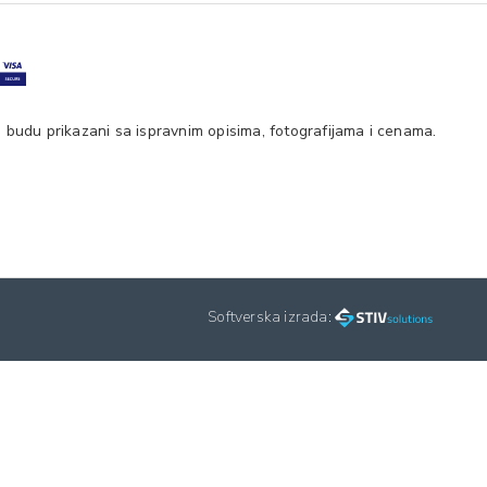
 budu prikazani sa ispravnim opisima, fotografijama i cenama.
Softverska izrada: