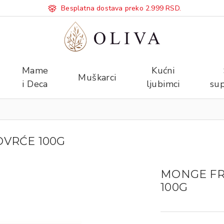
Besplatna dostava preko 2.999 RSD.
Mame
Kućni
Muškarci
i Deca
ljubimci
sup
OVRĆE 100G
MONGE FRE
100G