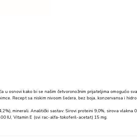
a u osnovi kako bi se našim četvoronožnim prijateljima omogućio sv
imce. Recept sa niskim nivoom šećera, bez boja, konzervansa i hidrog
(4,2%), minerali. Analitički sastav: Sirovi proteini 9,0%, sirova vlak
400 IU, Vitamin E (svi rac-alfa-tokoferil-acetat) 15 mg.