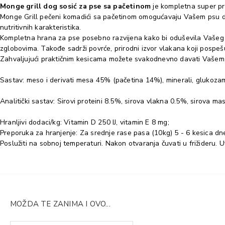
Monge grill dog sosić za pse sa pačetinom
je kompletna super pre
Monge Grill pečeni komadići sa pačetinom omogućavaju Vašem psu da 
nutritivnih karakteristika.
Kompletna hrana za pse posebno razvijena kako bi oduševila Vašeg pl
zglobovima. Takođe sadrži povrće, prirodni izvor vlakana koji pospeš
Zahvaljujući praktičnim kesicama možete svakodnevno davati Vašem 
Sastav: meso i derivati mesa 45% (pačetina 14%), minerali, glukoza
Analitički sastav: Sirovi proteini 8.5%, sirova vlakna 0.5%, sirova 
Hranljivi dodaci/kg: Vitamin D 250 IJ, vitamin E 8 mg;
Preporuka za hranjenje: Za srednje rase pasa (10kg) 5 - 6 kesica dn
Poslužiti na sobnoj temperaturi. Nakon otvaranja čuvati u frižideru. 
MOŽDA TE ZANIMA I OVO...