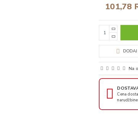
101,78 
DODAJ 
Na o
DOSTAVA
Cena dosta
narudžbine