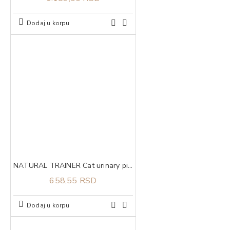
Dodaj u korpu
NATURAL TRAINER Cat urinary piletina za odrasle mačke 300g
658,55 RSD
Dodaj u korpu