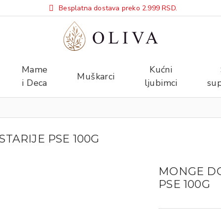
Besplatna dostava preko 2.999 RSD.
Mame
Kućni
Muškarci
i Deca
ljubimci
sup
TARIJE PSE 100G
MONGE DOG
PSE 100G