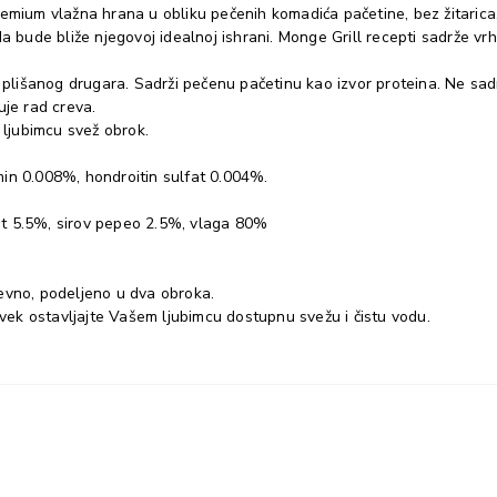
mium vlažna hrana u obliku pečenih komadića pačetine, bez žitarica, u
bude bliže njegovoj idealnoj ishrani. Monge Grill recepti sadrže vrh
išanog drugara. Sadrži pečenu pačetinu kao izvor proteina. Ne sadrži
uje rad creva.
ljubimcu svež obrok.
min 0.008%, hondroitin sulfat 0.004%.
mast 5.5%, sirov pepeo 2.5%, vlaga 80%
evno, podeljeno u dva obroka.
Uvek ostavljajte Vašem ljubimcu dostupnu svežu i čistu vodu.