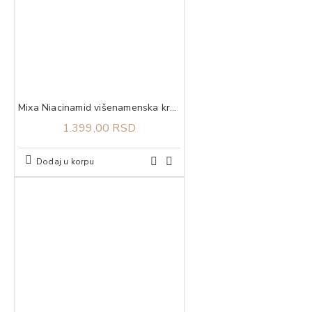
Mixa Niacinamid višenamenska krema protiv tamnih fleka 50 ml
1.399,00 RSD
Dodaj u korpu