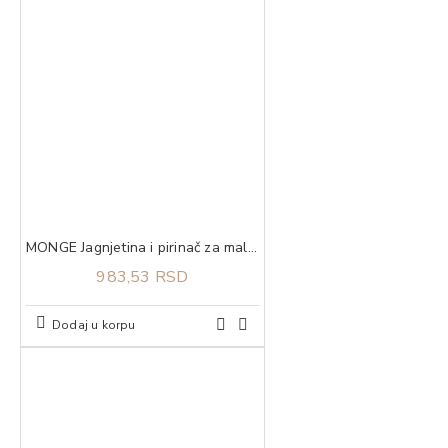
MONGE Jagnjetina i pirinač za male rase puppy 800g
983,53 RSD
Dodaj u korpu