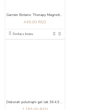
Garnier Botanic Therapy Magnetic Charcoal šampon za kosu 250 ml
449,00 RSD
Dodaj u korpu
Deborah polutrajni gel lak 36 4,5 ml
1.189,00 RSD