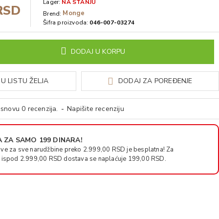
Lager:
NA STANJU
RSD
Monge
Brend:
Šifra proizvoda:
046-007-03274
DODAJ U KORPU
U LISTU ŽELJA
DODAJ ZA POREĐENJE
snovu 0 recenzija.
-
Napišite recenziju
 ZA SAMO 199 DINARA!
ve za sve narudžbine preko 2.999,00 RSD je besplatna! Za
 ispod 2.999,00 RSD dostava se naplaćuje 199,00 RSD.