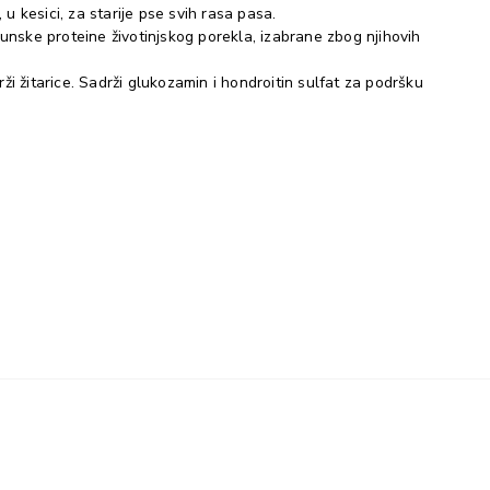
 kesici, za starije pse svih rasa pasa.
unske proteine životinjskog porekla, izabrane zbog njihovih
 žitarice. Sadrži glukozamin i hondroitin sulfat za podršku