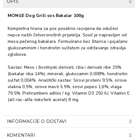
OPIS
MONGE Dog Grill sos Bakalar 100g
Kompletna hrana za pse posebno razvijena da oduševi
nepce naših četvoronožnih prijatelja. Sosić je napravljen od
mesa pečenog bakalara. Formulirano bez žitarica i pojačano
glukozaminom i hondroitin sulfatom za održavanje zdravlja
zglobova.
Sastav: Meso i životinjski derivati, riba i derivati ribe 25%
(bakalar riba 14%), minerali, glukozamin 0,008%, hondroitin
sulfat 0,004%. Analitički sastav: Sirovi proteini 9,5%, sirova
vlakna 0,5%, sirove masti 5,5%, sirovi pepeo 1,6%, vlaga
79,5%. Prehrambeni aditivi / kg: Vitamin D3 250 IU, Vitamin E
(all-rac-alfa-tokoferil acetat) 8 mg.
INFORMACIJE O DOSTAVI
KOMENTARI