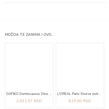
MOŽDA TE ZANIMA I OVO...
DAFIKO Dentosaurus Dino cal 460g
L'OREAL Paris Elseve extraordinary oil coco maska 300 ml
2.031,57 RSD
829,00 RSD