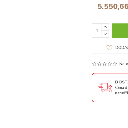
5.550,6
DODAJ
Na o
DOSTA
Cena d
narudž