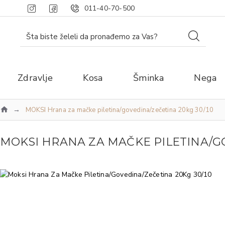
011-40-70-500
Zdravlje
Kosa
Šminka
Nega
MOKSI Hrana za mačke piletina/govedina/zečetina 20kg 30/10
MOKSI HRANA ZA MAČKE PILETINA/GO