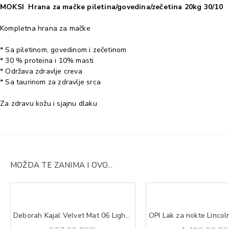
MOKSI Hrana za mačke piletina/govedina/zečetina 20kg 30/10
Kompletna hrana za mačke
* Sa piletinom, govedinom i zečetinom
* 30 % proteina i 10% masti
* Održava zdravlje creva
* Sa taurinom za zdravlje srca
Za zdravu kožu i sjajnu dlaku
MOŽDA TE ZANIMA I OVO...
Deborah Kajal Velvet Mat 06 Light Blue