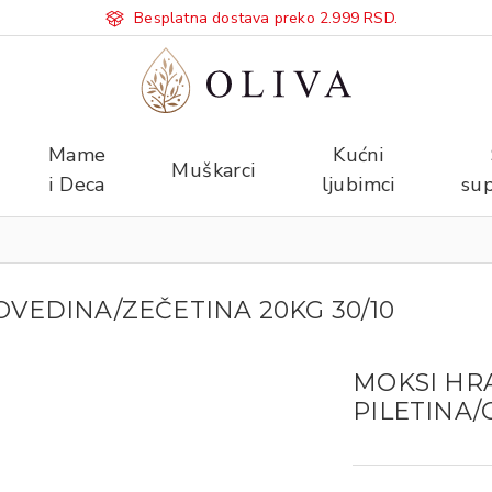
Besplatna dostava preko 2.999 RSD.
Mame
Kućni
Muškarci
i Deca
ljubimci
sup
VEDINA/ZEČETINA 20KG 30/10
MOKSI HR
PILETINA/