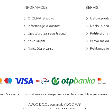
INFORMACIJE
SERVIS
O OLIVA Shop-u
Uslovi prod
Informacije o dostavi
Načini plać
Uputstvo za registraciju
Politika pri
Kako kupiti
Pravo na od
Najčešća pitanja
Reklamacij
u. Maksimalno koristimo sve svoje resurse da svi artikli u prodavnici
ADOC D.O.O., ogranak ADOC WS