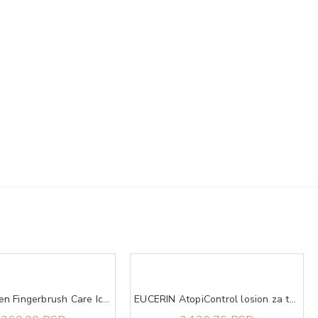
Olivia Garden Fingerbrush Care Iconic Boar&Nylon Pastel Pink L
EUCERIN AtopiControl losion za telo 250ml