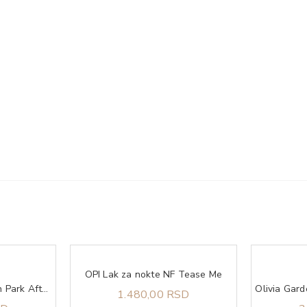
OPI Lak za nokte NF Tease Me
OPI Lak za nokte Lincoln Park After Dark
1.480,00 RSD