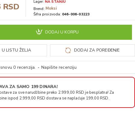
Lager:
NA STANJU
6 RSD
Moksi
Brend:
Šifra proizvoda:
046-006-03223
DODAJ U KORPU
 U LISTU ŽELJA
DODAJ ZA POREĐENJE
snovu 0 recenzija.
-
Napišite recenziju
VA ZA SAMO 199 DINARA!
ostave za sve narudžbine preko 2.999,00 RSD je besplatna! Za
bine ispod 2.999,00 RSD dostava se naplaćuje 199,00 RSD.