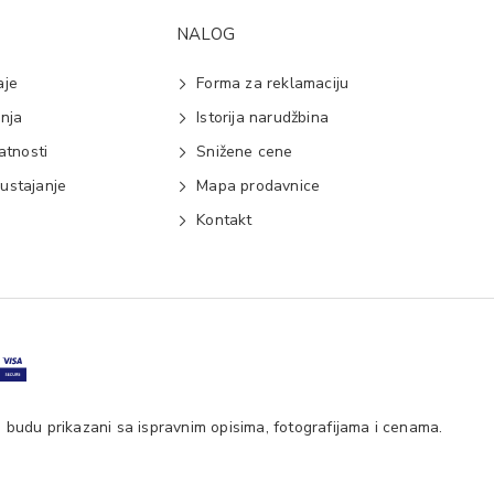
NALOG
aje
Forma za reklamaciju
anja
Istorija narudžbina
vatnosti
Snižene cene
ustajanje
Mapa prodavnice
e
Kontakt
 budu prikazani sa ispravnim opisima, fotografijama i cenama.