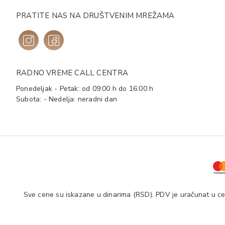
PRATITE NAS NA DRUŠTVENIM MREŽAMA
RADNO VREME CALL CENTRA
Ponedeljak - Petak: od 09:00 h do 16:00 h
Subota: - Nedelja: neradni dan
Sve cene su iskazane u dinarima (RSD). PDV je uračunat u cen