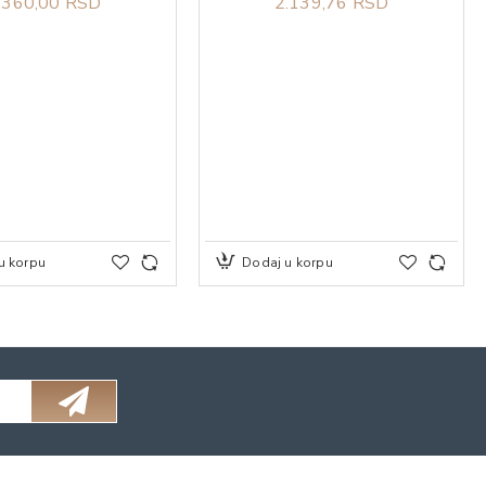
.360,00 RSD
2.139,76 RSD
u korpu
Dodaj u korpu