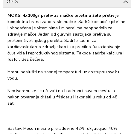
OPIS
MOKSI 4x100gr preliv za mačke piletina žele preliv
je
kompletna hrana za odrasle mačke. Sadrži komadiće piletine
i obogaćena je vitaminima i mineralima neophodnih za
zdravlje mačke. Jedan od glavnih sastojaka preliva su
proteini životinjskog porekla. Sadrže taurin za
kardiovaskularno zdravlje kao i za pravilno funkcionisanje
čula vida i reproduktivnog sistema. Takođe sadrže kalcijum i
fosfor. Bez šećera.
Hranu poslužiti na sobnoj temperaturi uz dostupnu svežu
vodu.
Neotvorenu kesicu čuvati na hladnom i suvom mestu, a
nakon otvaranja držati u frižideru i iskorisiti u roku od 48
sati.
Sastav: Meso i mesne prerađevine 42%, ukljucujuci 40%