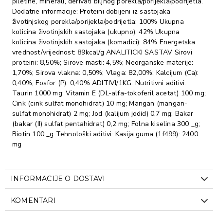
piletine, minerali, derivati biljnog porekla/porijekla/podrijetla.
Dodatne informacije: Proteini dobijeni iz sastojaka
životinjskog porekla/porijekla/podrijetla: 100% Ukupna
kolicina životinjskih sastojaka (ukupno): 42% Ukupna
kolicina životinjskih sastojaka (komadici): 84% Energetska
vrednost/vrijednost: 89kcal/g ANALITICKI SASTAV Sirovi
proteini: 8,50%; Sirove masti: 4,5%; Neorganske materije:
1,70%; Sirova vlakna: 0,50%; Vlaga: 82,00%; Kalcijum (Ca):
0,40%; Fosfor (P): 0,40% ADITIVI/1KG: Nutritivni aditivi:
Taurin 1000 mg; Vitamin E (DL-alfa-tokoferil acetat) 100 mg;
Cink (cink sulfat monohidrat) 10 mg; Mangan (mangan-
sulfat monohidrat) 2 mg; Jod (kalijum jodid) 0,7 mg; Bakar
(bakar (II) sulfat pentahidrat) 0,2 mg; Folna kiselina 300 _g;
Biotin 100 _g Tehnološki aditivi: Kasija guma (1f499): 2400
mg
INFORMACIJE O DOSTAVI
KOMENTARI