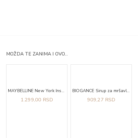
MOŽDA TE ZANIMA I OVO...
MAYBELLINE New York Instant Anti-Age Eraser korektor 6 Neutralizer
BIOGANCE Sirup za mršavljenje Phytocare slim+ 200ml
1.299,00 RSD
909,27 RSD