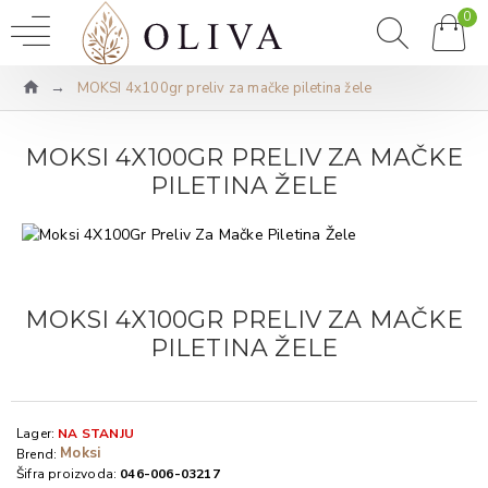
0
MOKSI 4x100gr preliv za mačke piletina žele
MOKSI 4X100GR PRELIV ZA MAČKE
PILETINA ŽELE
MOKSI 4X100GR PRELIV ZA MAČKE
PILETINA ŽELE
Lager:
NA STANJU
Moksi
Brend:
Šifra proizvoda:
046-006-03217