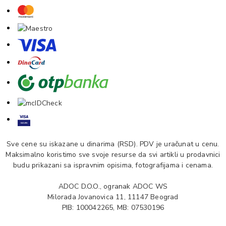
Sve cene su iskazane u dinarima (RSD). PDV je uračunat u cenu.
Maksimalno koristimo sve svoje resurse da svi artikli u prodavnici
budu prikazani sa ispravnim opisima, fotografijama i cenama.
ADOC D.O.O., ogranak ADOC WS
Milorada Jovanovica 11, 11147 Beograd
PIB: 100042265, MB: 07530196