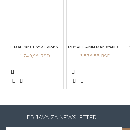
L'Oréal Paris Brow Color polutrajna boja za obrve 7.0 Dark Blonde​
ROYAL CANIN Maxi sterilised 3kg
1.749,99 RSD
3.579,55 RSD
PRIJAVA ZA NEWSLETTER: