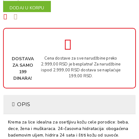
DODAJ U KORPU
Cena dostave za sve narudžbine preko
DOSTAVA
2.999,00 RSD je besplatna! Za narudžbine
ZA SAMO
ispod 2.999,00 RSD dostava se naplaćuje
199
199,00 RSD.
DINARA!
OPIS
Krema za lice idealna za osetljivu kožu cele porodice: beba,
dece, žena i muškaraca. 24-časovna hidratacija: obogaćena
bademovim uljem, hidrira 24 sata i štiti kožu od suvoće.