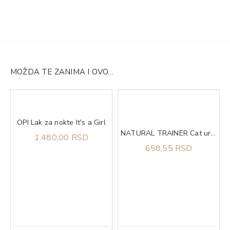
MOŽDA TE ZANIMA I OVO...
OPI Lak za nokte It's a Girl
NATURAL TRAINER Cat urinary piletina za odrasle mačke 300g
1.480,00 RSD
658,55 RSD