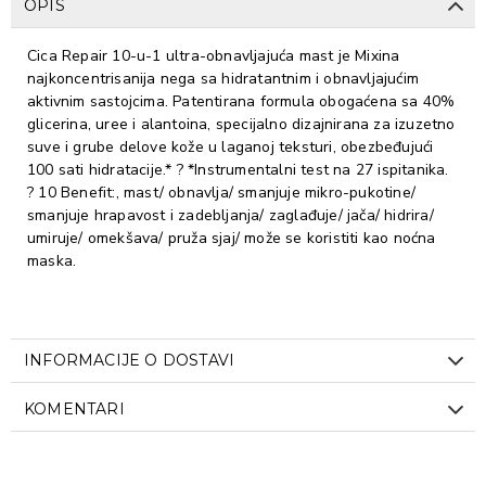
OPIS
Cica Repair 10-u-1 ultra-obnavljajuća mast je Mixina
najkoncentrisanija nega sa hidratantnim i obnavljajućim
aktivnim sastojcima. Patentirana formula obogaćena sa 40%
glicerina, uree i alantoina, specijalno dizajnirana za izuzetno
suve i grube delove kože u laganoj teksturi, obezbeđujući
100 sati hidratacije.* ? *Instrumentalni test na 27 ispitanika.
? 10 Benefit:, mast/ obnavlja/ smanjuje mikro-pukotine/
smanjuje hrapavost i zadebljanja/ zaglađuje/ jača/ hidrira/
umiruje/ omekšava/ pruža sjaj/ može se koristiti kao noćna
maska.
INFORMACIJE O DOSTAVI
KOMENTARI