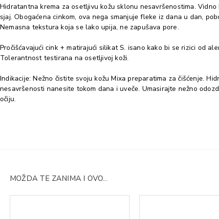
Hidratantna krema za osetljivu kožu sklonu nesavršenostima. Vidno hi
sjaj. Obogaćena cinkom, ova nega smanjuje fleke iz dana u dan, pobol
Nemasna tekstura koja se lako upija, ne zapušava pore.
Pročišćavajući cink + matirajući silikat S. isano kako bi se rizici od al
Tolerantnost testirana na osetljivoj koži.
Indikacije: Nežno čistite svoju kožu Mixa preparatima za čišćenje. Hi
nesavršenosti nanesite tokom dana i uveče. Umasirajte nežno odozd
očiju.
MOŽDA TE ZANIMA I OVO...