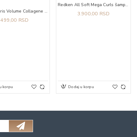
Redken All Soft Mega Curls šampon 300 ml
L'OREAL Paris Volume Collagene Million Lashes Extra Black Maskara
3.900,00 RSD
.499,00 RSD
u korpu
Dodaj u korpu