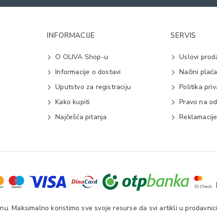
INFORMACIJE
SERVIS
O OLIVA Shop-u
Uslovi prod
Informacije o dostavi
Načini plać
Uputstvo za registraciju
Politika pri
Kako kupiti
Pravo na od
Najčešća pitanja
Reklamacij
u. Maksimalno koristimo sve svoje resurse da svi artikli u prodavnici