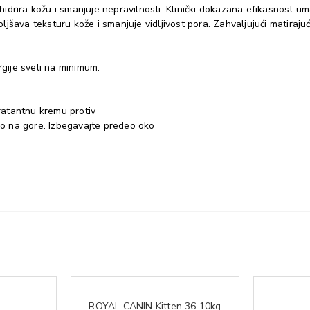
drira kožu i smanjuje nepravilnosti. Klinički dokazana efikasnost uma
jšava teksturu kože i smanjuje vidljivost pora. Zahvaljujući matiraj
ergije sveli na minimum.
dratantnu kremu protiv
o na gore. Izbegavajte predeo oko
ROYAL CANIN Kitten 36 10kg