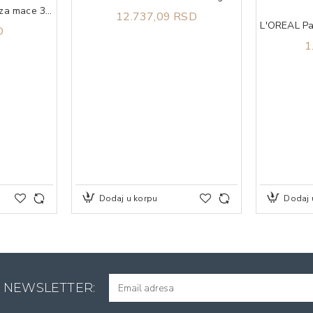
MOKSI Silikonski pesak za mace 3.8l
12.737,09 RSD
D
1
Dodaj u korpu
Dodaj 
A NEWSLETTER: