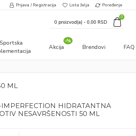
Prijava / Registracija
Lista želja
Poređenje
0
0 proizvod(a) - 0,00 RSD
-%
Sportska
Akcija
Brendovi
FAQ
lementacija
50 ML
I-IMPERFECTION HIDRATANTNA
OTIV NESAVRŠENOSTI 50 ML