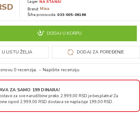
Lager:
NA STANJU
RSD
Mixa
Brend:
Šifra proizvoda:
033-005-06166
DODAJ U KORPU
 U LISTU ŽELJA
DODAJ ZA POREĐENJE
snovu 0 recenzija.
-
Napišite recenziju
VA ZA SAMO 199 DINARA!
ostave za sve narudžbine preko 2.999,00 RSD je besplatna! Za
bine ispod 2.999,00 RSD dostava se naplaćuje 199,00 RSD.