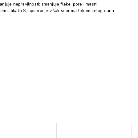
njuje nepravilnosti: smanjuje fleke, pore i masni
ućem silikatu S, apsorbuje višak sebuma tokom celog dana.