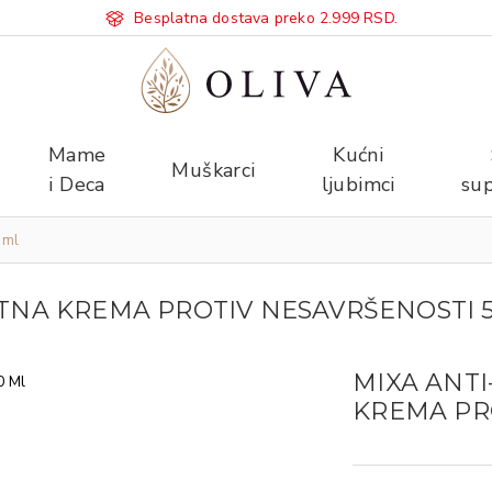
Besplatna dostava preko 2.999 RSD.
Mame
Kućni
Muškarci
i Deca
ljubimci
sup
 ml
TNA KREMA PROTIV NESAVRŠENOSTI 
MIXA ANT
KREMA PR