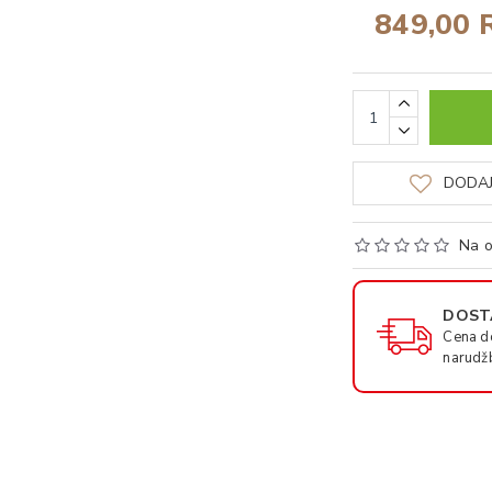
849,00 
DODAJ
Na o
DOSTA
Cena d
narudž