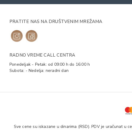
PRATITE NAS NA DRUŠTVENIM MREŽAMA
RADNO VREME CALL CENTRA
Ponedeljak - Petak: od 09:00 h do 16:00 h
Subota: - Nedelja: neradni dan
Sve cene su iskazane u dinarima (RSD). PDV je uračunat u cen