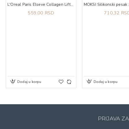
L'Oreal Paris Elseve Collagen Lifter regenerator za kosu 250 ml
559,00 RSD
710,32 RS
Dodaj u korpu
Dodaj u korpu
PRIJAVA Z