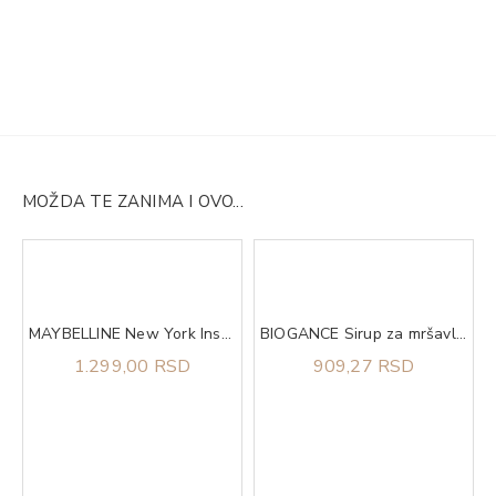
MOŽDA TE ZANIMA I OVO...
MAYBELLINE New York Instant Anti-Age Eraser korektor 6 Neutralizer
BIOGANCE Sirup za mršavljenje Phytocare slim+ 200ml
1.299,00 RSD
909,27 RSD