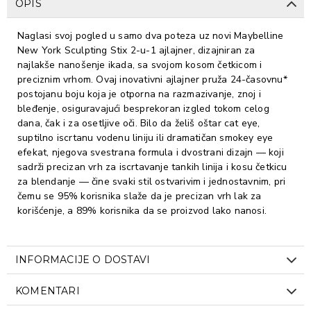
OPIS
Naglasi svoj pogled u samo dva poteza uz novi Maybelline
New York Sculpting Stix 2-u-1 ajlajner, dizajniran za
najlakše nanošenje ikada, sa svojom kosom četkicom i
preciznim vrhom. Ovaj inovativni ajlajner pruža 24-časovnu*
postojanu boju koja je otporna na razmazivanje, znoj i
bleđenje, osiguravajući besprekoran izgled tokom celog
dana, čak i za osetljive oči. Bilo da želiš oštar cat eye,
suptilno iscrtanu vodenu liniju ili dramatičan smokey eye
efekat, njegova svestrana formula i dvostrani dizajn — koji
sadrži precizan vrh za iscrtavanje tankih linija i kosu četkicu
za blendanje — čine svaki stil ostvarivim i jednostavnim, pri
čemu se 95% korisnika slaže da je precizan vrh lak za
korišćenje, a 89% korisnika da se proizvod lako nanosi.
INFORMACIJE O DOSTAVI
KOMENTARI