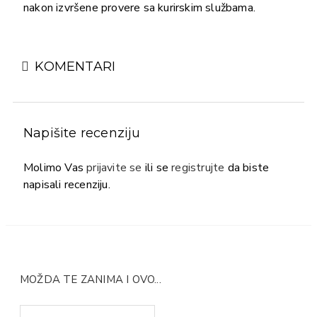
nakon izvršene provere sa kurirskim službama.
KOMENTARI
Napišite recenziju
Molimo Vas
prijavite se
ili se
registrujte
da biste
napisali recenziju.
MOŽDA TE ZANIMA I OVO...