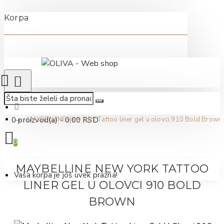
Korpa
0 proizvod(a) - 0,00 RSD
MAYBELLINE New York Tattoo liner gel u olovci 910 Bold Brown
0
MAYBELLINE NEW YORK TATTOO
Vaša korpa je još uvek prazna!
LINER GEL U OLOVCI 910 BOLD
BROWN