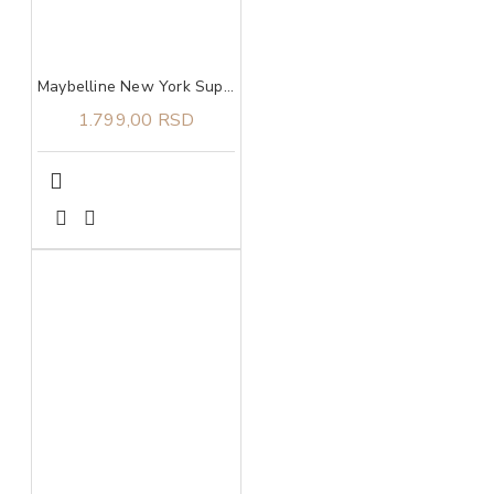
Maybelline New York Super Stay Lumi Matte tečni puder 140​
1.799,00 RSD