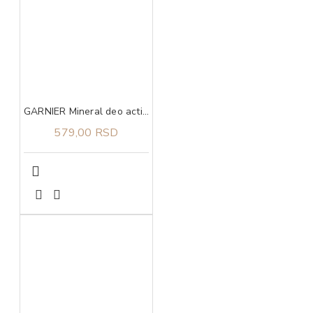
GARNIER Mineral deo action control thermic 72h sprej 150 ml
579,00 RSD