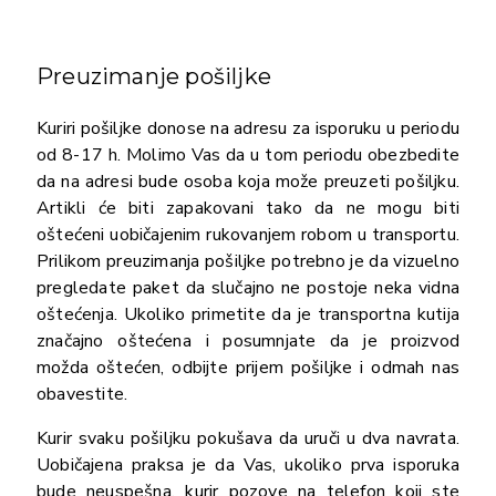
Preuzimanje pošiljke
Kuriri pošiljke donose na adresu za isporuku u periodu
od 8-17 h. Molimo Vas da u tom periodu obezbedite
da na adresi bude osoba koja može preuzeti pošiljku.
Artikli će biti zapakovani tako da ne mogu biti
oštećeni uobičajenim rukovanjem robom u transportu.
Prilikom preuzimanja pošiljke potrebno je da vizuelno
pregledate paket da slučajno ne postoje neka vidna
oštećenja. Ukoliko primetite da je transportna kutija
značajno oštećena i posumnjate da je proizvod
možda oštećen, odbijte prijem pošiljke i odmah nas
obavestite.
Kurir svaku pošiljku pokušava da uruči u dva navrata.
Uobičajena praksa je da Vas, ukoliko prva isporuka
bude neuspešna, kurir pozove na telefon koji ste