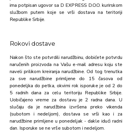
ima potpisan ugovor sa D EXPRESS D.O.O. kurirskom
službom putem koje se vrši dostava na teritoriji
Republike Srbije.
Rokovi dostave
Nakon što ste potvrdili narudžbinu, dobićete potvrdu
naručenih proizvoda na Vašu e-mail adresu koju ste
naveli prilikom kreiranja narudžbine. Od tog trenutka
za sve narudžbine primljene do 15 časova od
ponedeljka do petka, okvirni rok isporuke je od 2 do
5 radnih dana za celu teritoriju Republike Srbije.
Uobičajeno vreme za dostavu je 2 radna dana. U
slučaju da je narudžbina izvršena preko vikenda
(subotom i nedeljom), dostava se vrši kao i za
narudžbine primljene u ponedeljak - dakle idući radni
dan. Isporuke se ne vrše subotom i nedeljom.