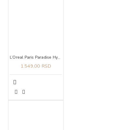
L’Oreal Paris Paradise Hyaluron Tint serum za usne u boji 601 Worth It
1.549,00 RSD