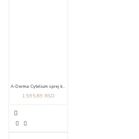
A-Derma Cytelium sprej koji suši i umiruje iritacije na koži 100 ml
1.595,89 RSD