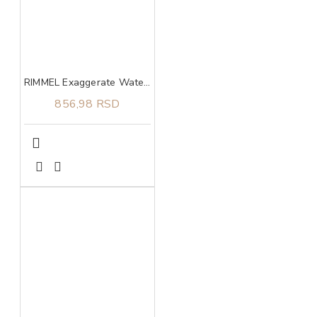
RIMMEL Exaggerate Waterproof 003 Tecni ajlajner
856,98 RSD