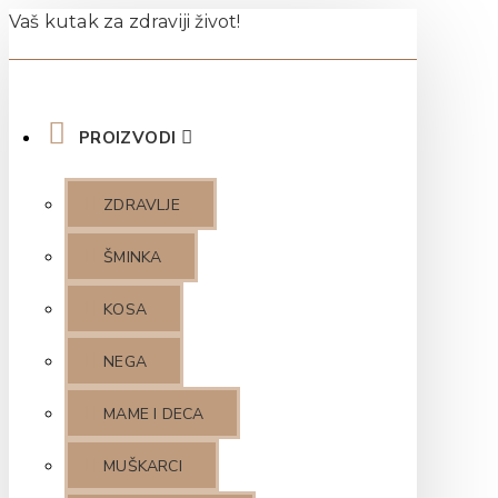
Vaš kutak za zdraviji život!
PROIZVODI
ZDRAVLJE
ŠMINKA
KOSA
NEGA
MAME I DECA
MUŠKARCI