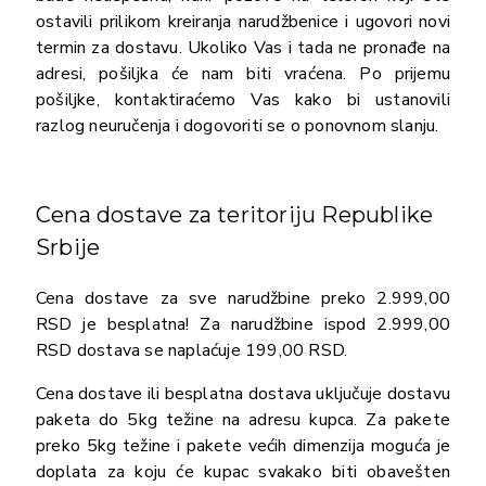
ostavili prilikom kreiranja narudžbenice i ugovori novi
termin za dostavu. Ukoliko Vas i tada ne pronađe na
adresi, pošiljka će nam biti vraćena. Po prijemu
pošiljke, kontaktiraćemo Vas kako bi ustanovili
razlog neuručenja i dogovoriti se o ponovnom slanju.
Cena dostave za teritoriju Republike
Srbije
Cena dostave za sve narudžbine preko 2.999,00
RSD je besplatna! Za narudžbine ispod 2.999,00
RSD dostava se naplaćuje 199,00 RSD.
Cena dostave ili besplatna dostava uključuje dostavu
paketa do 5kg težine na adresu kupca. Za pakete
preko 5kg težine i pakete većih dimenzija moguća je
doplata za koju će kupac svakako biti obavešten