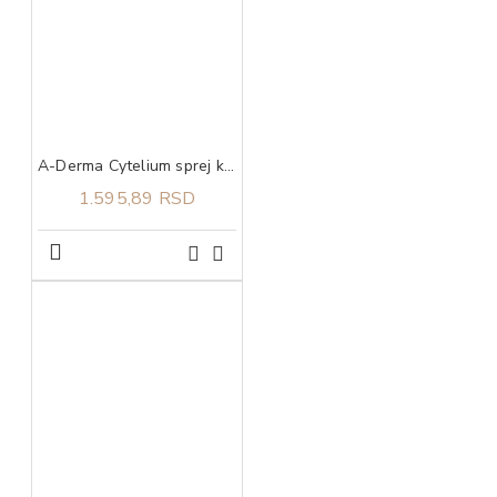
A-Derma Cytelium sprej koji suši i umiruje iritacije na koži 100 ml
1.595,89 RSD