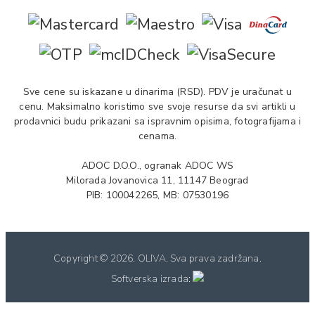
Sve cene su iskazane u dinarima (RSD). PDV je uračunat u
cenu. Maksimalno koristimo sve svoje resurse da svi artikli u
prodavnici budu prikazani sa ispravnim opisima, fotografijama i
cenama.
ADOC D.O.O., ogranak ADOC WS
Milorada Jovanovica 11, 11147 Beograd
PIB: 100042265, MB: 07530196
Copyright ©
2026. OLIVA. Sva prava zadržana.
Softverska izrada: