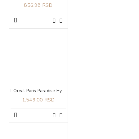
856,98 RSD
L’Oreal Paris Paradise Hyaluron Tint serum za usne u boji 601 Worth It
1.549,00 RSD