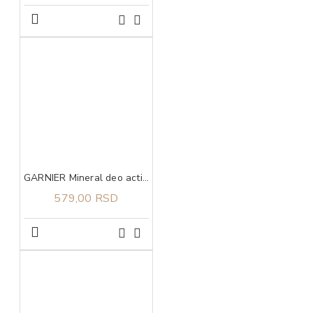
GARNIER Mineral deo action control thermic 72h sprej 150 ml
579,00 RSD