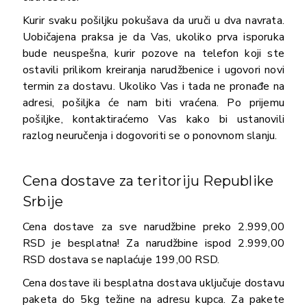
Kurir svaku pošiljku pokušava da uruči u dva navrata.
Uobičajena praksa je da Vas, ukoliko prva isporuka
bude neuspešna, kurir pozove na telefon koji ste
ostavili prilikom kreiranja narudžbenice i ugovori novi
termin za dostavu. Ukoliko Vas i tada ne pronađe na
adresi, pošiljka će nam biti vraćena. Po prijemu
pošiljke, kontaktiraćemo Vas kako bi ustanovili
razlog neuručenja i dogovoriti se o ponovnom slanju.
Cena dostave za teritoriju Republike
Srbije
Cena dostave za sve narudžbine preko 2.999,00
RSD je besplatna! Za narudžbine ispod 2.999,00
RSD dostava se naplaćuje 199,00 RSD.
Cena dostave ili besplatna dostava uključuje dostavu
paketa do 5kg težine na adresu kupca. Za pakete