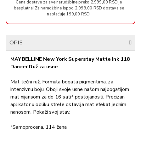
Cena dostave za sve narudžbine preko 2.999,00 RSD je
besplatna! Za narudžbine ispod 2.999,00 RSD dostava se
naplaćuje 199,00 RSD.
OPIS
MAYBELLINE New York Superstay Matte Ink 118
Dancer Ruž za usne
Mat tečni ruž. Formula bogata pigmentima, za
intenzivnu boju. Oboji svoje usne našom najbogatijom
mat nijansom za do 16 sati* postojanosti. Precizan
aplikator u obliku strele ostavlja mat efekat jednim
nanosom. Pokaži svoj stav.
*Samoprocena, 114 žena