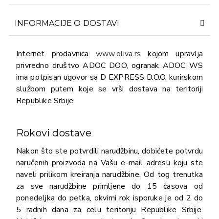
INFORMACIJE O DOSTAVI
Internet prodavnica
www.oliva.rs
kojom upravlja
privredno društvo ADOC DOO, ogranak ADOC WS
ima potpisan ugovor sa D EXPRESS D.O.O. kurirskom
službom putem koje se vrši dostava na teritoriji
Republike Srbije.
Rokovi dostave
Nakon što ste potvrdili narudžbinu, dobićete potvrdu
naručenih proizvoda na Vašu e-mail adresu koju ste
naveli prilikom kreiranja narudžbine. Od tog trenutka
za sve narudžbine primljene do 15 časova od
ponedeljka do petka, okvirni rok isporuke je od 2 do
5 radnih dana za celu teritoriju Republike Srbije.