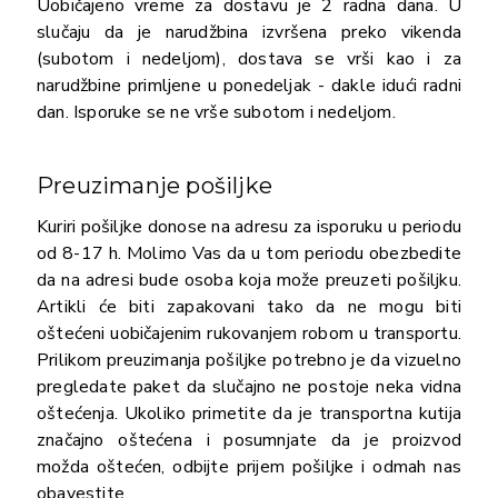
Uobičajeno vreme za dostavu je 2 radna dana. U
slučaju da je narudžbina izvršena preko vikenda
(subotom i nedeljom), dostava se vrši kao i za
narudžbine primljene u ponedeljak - dakle idući radni
dan. Isporuke se ne vrše subotom i nedeljom.
Preuzimanje pošiljke
Kuriri pošiljke donose na adresu za isporuku u periodu
od 8-17 h. Molimo Vas da u tom periodu obezbedite
da na adresi bude osoba koja može preuzeti pošiljku.
Artikli će biti zapakovani tako da ne mogu biti
oštećeni uobičajenim rukovanjem robom u transportu.
Prilikom preuzimanja pošiljke potrebno je da vizuelno
pregledate paket da slučajno ne postoje neka vidna
oštećenja. Ukoliko primetite da je transportna kutija
značajno oštećena i posumnjate da je proizvod
možda oštećen, odbijte prijem pošiljke i odmah nas
obavestite.