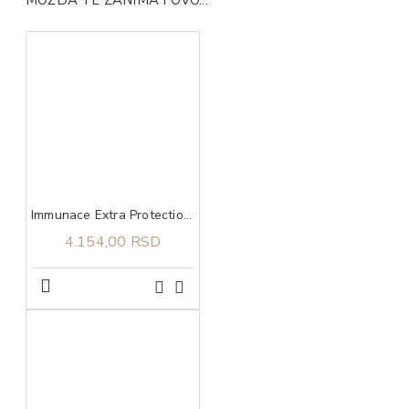
MOŽDA TE ZANIMA I OVO...
Immunace Extra Protection Vitabiotics 30 tableta
4.154,00 RSD