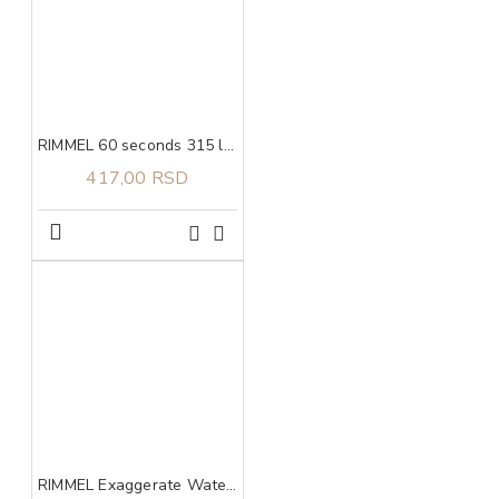
RIMMEL 60 seconds 315 lak za nokte 8ml
417,00 RSD
RIMMEL Exaggerate Waterproof 003 Tecni ajlajner