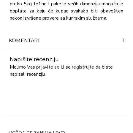
preko 5kg težine i pakete većih dimenzija moguća je
doplata za koju će kupac svakako biti obavešten
nakon izvršene provere sa kurirskim službama.
KOMENTARI
Napišite recenziju
Molimo Vas
prijavite se
ili se
registrujte
da biste
napisali recenziju.