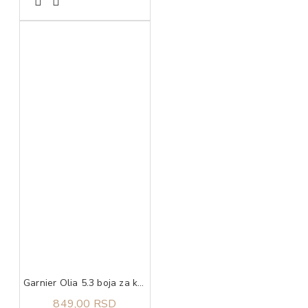
Garnier Olia 5.3 boja za kosu zlatno smeđa
849,00 RSD