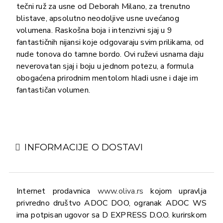
tečni ruž za usne od Deborah Milano, za trenutno
blistave, apsolutno neodoljive usne uvećanog
volumena. Raskošna boja i intenzivni sjaj u 9
fantastičnih nijansi koje odgovaraju svim prilikama, od
nude tonova do tamne bordo. Ovi ruževi usnama daju
neverovatan sjaj i boju u jednom potezu, a formula
obogaćena prirodnim mentolom hladi usne i daje im
fantastičan volumen.
INFORMACIJE O DOSTAVI
Internet prodavnica
www.oliva.rs
kojom upravlja
privredno društvo ADOC DOO, ogranak ADOC WS
ima potpisan ugovor sa D EXPRESS D.O.O. kurirskom