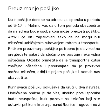
Preuzimanje pošiljke
Kuriri pošiljke donose na adresu za isporuku u periodu
od 8-17 h. Molimo Vas da u tom periodu obezbedite
da na adresi bude osoba koja može preuzeti pošiljku.
Artikli će biti zapakovani tako da ne mogu biti
oštećeni uobičajenim rukovanjem robom u transportu.
Prilikom preuzimanja pošiljke potrebno je da vizuelno
pregledate paket da slučajno ne postoje neka vidna
oštećenja. Ukoliko primetite da je transportna kutija
značajno oštećena i posumnjate da je proizvod
možda oštećen, odbijte prijem pošiljke i odmah nas
obavestite.
Kurir svaku pošiljku pokušava da uruči u dva navrata.
Uobičajena praksa je da Vas, ukoliko prva isporuka
bude neuspešna, kurir pozove na telefon koji ste
ostavili prilikom kreiranja narudžbenice i ugovori novi