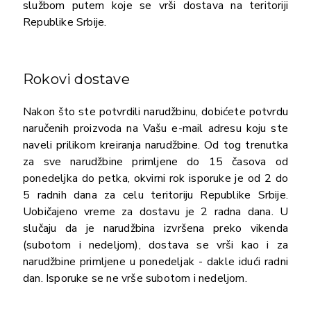
službom putem koje se vrši dostava na teritoriji
Republike Srbije.
Rokovi dostave
Nakon što ste potvrdili narudžbinu, dobićete potvrdu
naručenih proizvoda na Vašu e-mail adresu koju ste
naveli prilikom kreiranja narudžbine. Od tog trenutka
za sve narudžbine primljene do 15 časova od
ponedeljka do petka, okvirni rok isporuke je od 2 do
5 radnih dana za celu teritoriju Republike Srbije.
Uobičajeno vreme za dostavu je 2 radna dana. U
slučaju da je narudžbina izvršena preko vikenda
(subotom i nedeljom), dostava se vrši kao i za
narudžbine primljene u ponedeljak - dakle idući radni
dan. Isporuke se ne vrše subotom i nedeljom.