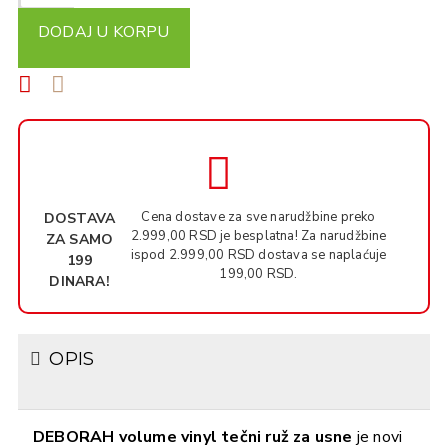
DODAJ U KORPU
Cena dostave za sve narudžbine preko
DOSTAVA
2.999,00 RSD je besplatna! Za narudžbine
ZA SAMO
ispod 2.999,00 RSD dostava se naplaćuje
199
199,00 RSD.
DINARA!
OPIS
DEBORAH volume vinyl tečni ruž za usne
je novi