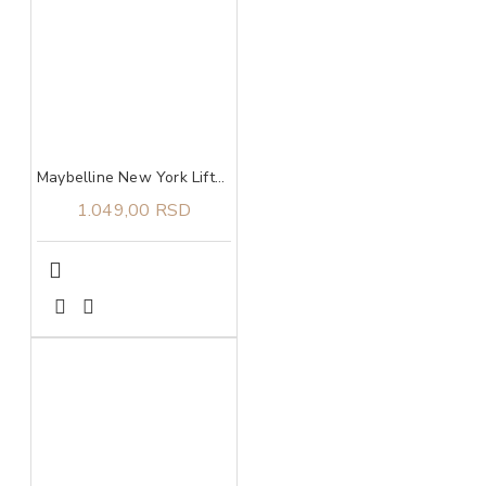
Maybelline New York Lifter Gloss Honey'd sjaj za usne 026 honey​
1.049,00 RSD