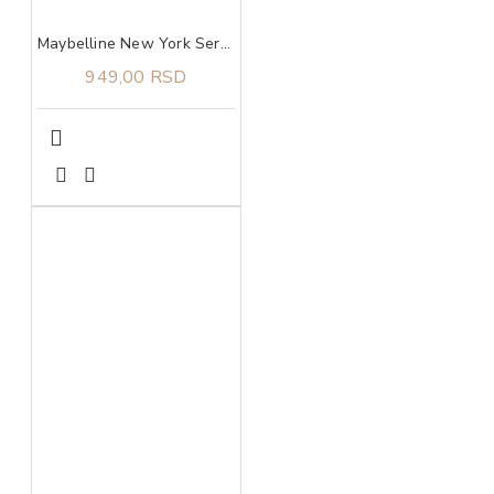
Maybelline New York Serum ruž za usne maybe it's intense 104
949,00 RSD