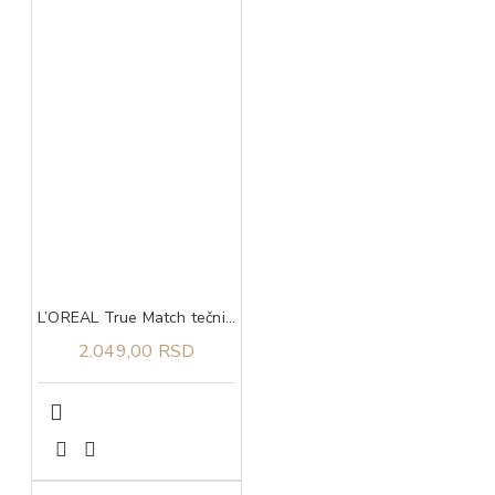
L’OREAL True Match tečni puder 7D/7W
2.049,00 RSD