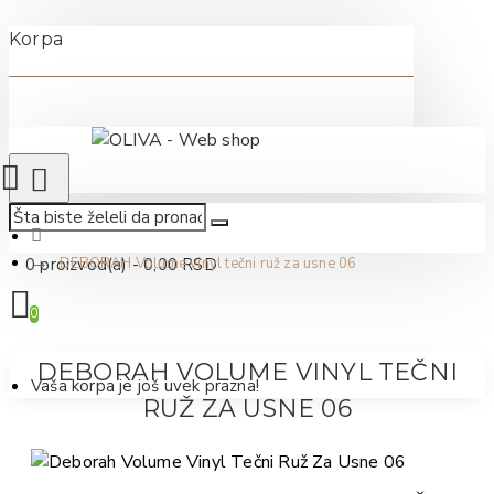
Korpa
0 proizvod(a) - 0,00 RSD
DEBORAH Volume vinyl tečni ruž za usne 06
0
DEBORAH VOLUME VINYL TEČNI
Vaša korpa je još uvek prazna!
RUŽ ZA USNE 06