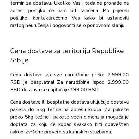
termin za dostavu. Ukoliko Vas i tada ne pronađe na
adresi, pošiljka će nam biti vraćena. Po prijemu
pošiljke, kontaktiraćemo Vas kako bi ustanovili
razlog neuručenja i dogovoriti se o ponovnom slanju.
Cena dostave za teritoriju Republike
Srbije
Cena dostave za sve narudžbine preko 2.999,00
RSD je besplatna! Za narudžbine ispod 2.999,00
RSD dostava se naplaćuje 199,00 RSD.
Cena dostave ili besplatna dostava uključuje dostavu
paketa do 5kg težine na adresu kupca. Za pakete
preko 5kg težine i pakete većih dimenzija moguća je
doplata za koju će kupac svakako biti obavešten
nakon izvršene provere sa kurirskim službama.