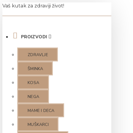
Vaš kutak za zdraviji život!
PROIZVODI
ZDRAVLJE
ŠMINKA
KOSA
NEGA
MAME I DECA
MUŠKARCI