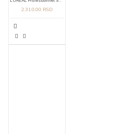
L’OREAL Professionnel Serie Expert Absolut Repair zlatna maska 250ml
2.310,00 RSD