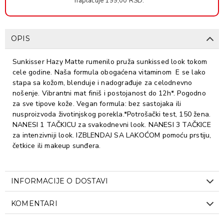
naplaćuje 199,00 RSD.
OPIS
Sunkisser Hazy Matte rumenilo pruža sunkissed look tokom
cele godine. Naša formula obogaćena vitaminom E se lako
stapa sa kožom, blenduje i nadograđuje za celodnevno
nošenje. Vibrantni mat finiš i postojanost do 12h*. Pogodno
za sve tipove kože. Vegan formula: bez sastojaka ili
nusproizvoda životinjskog porekla.*Potrošački test, 150 žena.
NANESI 1 TAČKICU za svakodnevni look. NANESI 3 TAČKICE
za intenzivniji look. IZBLENDAJ SA LAKOĆOM pomoću prstiju,
četkice ili makeup sunđera.
INFORMACIJE O DOSTAVI
KOMENTARI