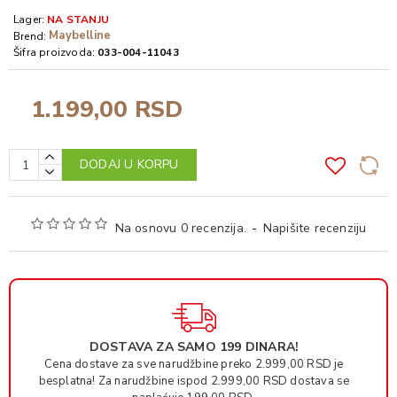
Lager:
NA STANJU
Maybelline
Brend:
Šifra proizvoda:
033-004-11043
1.199,00 RSD
DODAJ U KORPU
Na osnovu 0 recenzija.
-
Napišite recenziju
DOSTAVA ZA SAMO 199 DINARA!
Cena dostave za sve narudžbine preko 2.999,00 RSD je
besplatna! Za narudžbine ispod 2.999,00 RSD dostava se