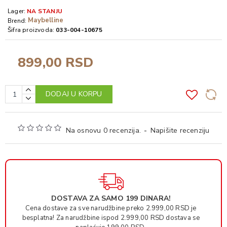
Lager:
NA STANJU
Maybelline
Brend:
Šifra proizvoda:
033-004-10675
899,00 RSD
DODAJ U KORPU
Na osnovu 0 recenzija.
-
Napišite recenziju
DOSTAVA ZA SAMO 199 DINARA!
Cena dostave za sve narudžbine preko 2.999,00 RSD je
besplatna! Za narudžbine ispod 2.999,00 RSD dostava se