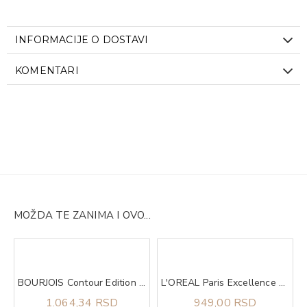
INFORMACIJE O DOSTAVI
KOMENTARI
MOŽDA TE ZANIMA I OVO...
BOURJOIS Contour Edition lip pencil 11
L'OREAL Paris Excellence 7 boja za kosu
1.064,34 RSD
949,00 RSD