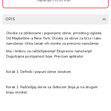
naplaćuje 199,00 RSD.
OPIS
Olovka za oblikovane i popunjene obrve, prirodnog izgleda. ​
Od Maybelline-a New York. Olovka za obrve za brzo i lako
nanošenje.​ Ultra tanak vrh olovke za precizno nanošenje. ​
Ima i četkicu za raščešljavanje! ​Ekspresno nanošenje!
Dugotrajna postojanost boje. ​Precizan aplikator.​
Korak 1. Definiši i popuni obrve olovkom.​
Korak 2. Raščešljaj obrve sa četkicom (koja je na drugom
kraju olovke).