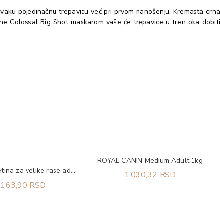
 svaku pojedinačnu trepavicu već pri prvom nanošenju. Kremasta crna
the Colossal Big Shot maskarom vaše će trepavice u tren oka dobiti
ROYAL CANIN Medium Adult 1kg
MONGE Piletina za velike rase adult 12kg
1.030,32 RSD
.163,90 RSD