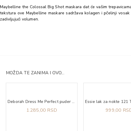
Maybelline the Colossal Big Shot maskara dat će vašim trepavicama j
tekstura ove Maybelline maskare sadržava kolagen i pčelinji vosak 
zadivljujući volumen.
MOŽDA TE ZANIMA I OVO...
Deborah Dress Me Perfect puder u prahu 0
1.285,00 RSD
999,00 RS