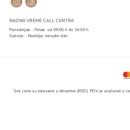
RADNO VREME CALL CENTRA
Ponedeljak - Petak: od 09:00 h do 16:00 h
Subota: - Nedelja: neradni dan
Sve cene su iskazane u dinarima (RSD). PDV je uračunat u cen