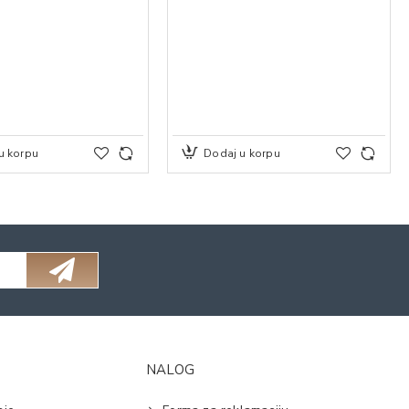
u korpu
Dodaj u korpu
NALOG