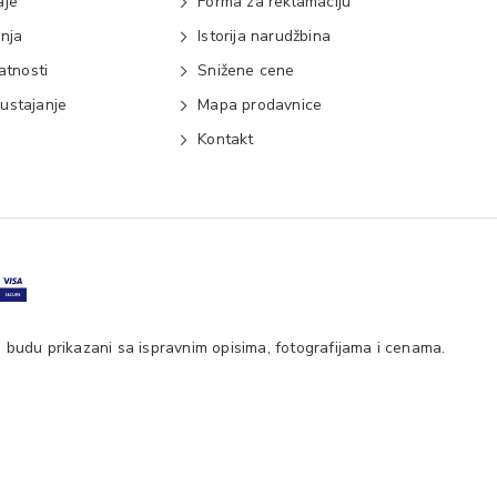
aje
Forma za reklamaciju
anja
Istorija narudžbina
vatnosti
Snižene cene
ustajanje
Mapa prodavnice
e
Kontakt
 budu prikazani sa ispravnim opisima, fotografijama i cenama.