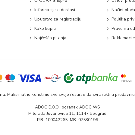
O OLIVA Shop-u
Uslovi prod
Informacije o dostavi
Načini plać
Uputstvo za registraciju
Politika pri
Kako kupiti
Pravo na od
Najčešća pitanja
Reklamacij
u. Maksimalno koristimo sve svoje resurse da svi artikli u prodavnici
ADOC D.O.O., ogranak ADOC WS
Milorada Jovanovica 11, 11147 Beograd
PIB: 100042265, MB: 07530196