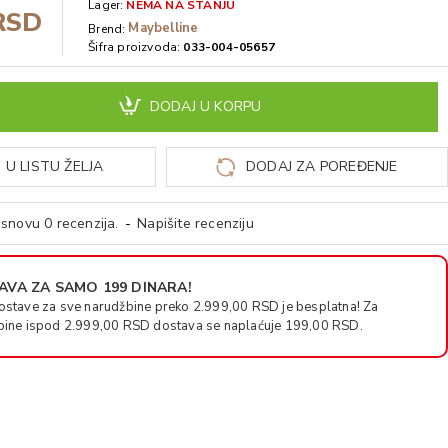
Lager:
NEMA NA STANJU
RSD
Maybelline
Brend:
Šifra proizvoda:
033-004-05657
DODAJ U KORPU
 U LISTU ŽELJA
DODAJ ZA POREĐENJE
snovu 0 recenzija.
-
Napišite recenziju
VA ZA SAMO 199 DINARA!
ostave za sve narudžbine preko 2.999,00 RSD je besplatna! Za
bine ispod 2.999,00 RSD dostava se naplaćuje 199,00 RSD.