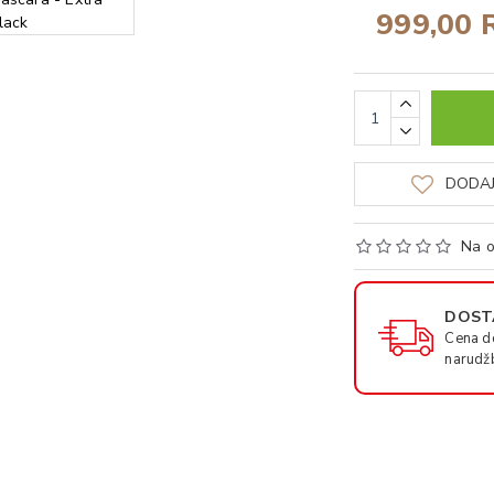
999,00 
DODAJ
Na o
DOSTA
Cena d
narudž