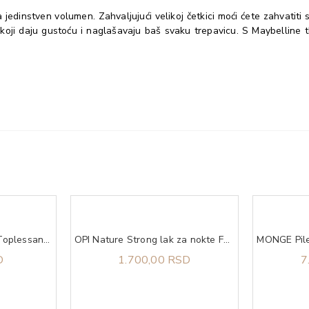
edinstven volumen. Zahvaljujući velikoj četkici moći ćete zahvatiti
koji daju gustoću i naglašavaju baš svaku trepavicu. S Maybelline 
Essie lak za nokte 121 Toplessandbar
OPI Nature Strong lak za nokte For What It's Earth
D
1.700,00 RSD
7