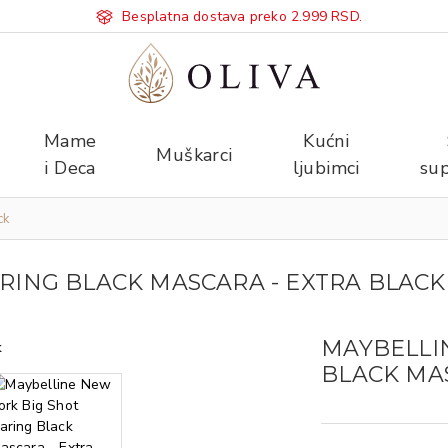
Besplatna dostava preko 2.999 RSD.
Mame
Kućni
Muškarci
i Deca
ljubimci
sup
ck
RING BLACK MASCARA - EXTRA BLACK
MAYBELLI
BLACK MAS