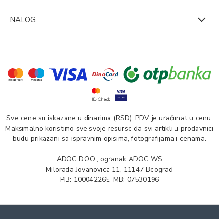
NALOG
Sve cene su iskazane u dinarima (RSD). PDV je uračunat u cenu.
Maksimalno koristimo sve svoje resurse da svi artikli u prodavnici
budu prikazani sa ispravnim opisima, fotografijama i cenama.
ADOC D.O.O., ogranak ADOC WS
Milorada Jovanovica 11, 11147 Beograd
PIB: 100042265, MB: 07530196