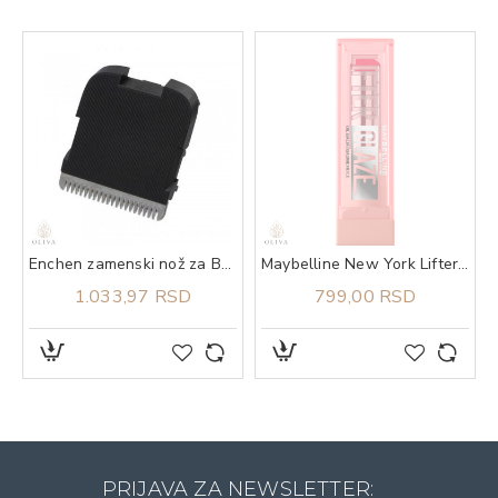
Enchen zamenski nož za Boost Black
Maybelline New York Lifter Glaze balzam za usne 003 rose bite
1.033,97 RSD
799,00 RSD
PRIJAVA ZA NEWSLETTER: