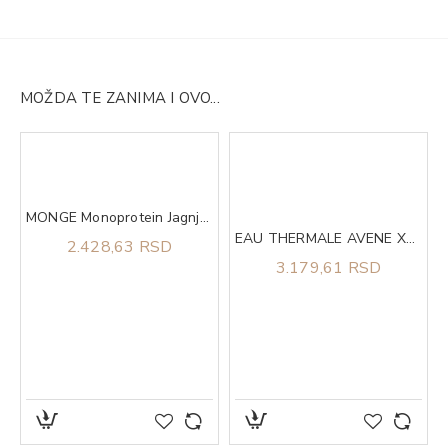
MOŽDA TE ZANIMA I OVO...
 10
MONGE Monoprotein Jagnjetina i pirinač za sve rase puppy 2.5kg
EAU THERMALE AVENE Xera Calm A.D. Lipid-replenishing balzam za lice i telo 200ml
2.428,63 RSD
3.179,61 RSD