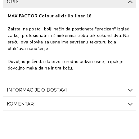
OPIS
MAX FACTOR Colour elixir lip liner 16
Zaista, ne postoji bolji način da postignete "precizan" izgled
za koji profesionalnim šminkerima treba tek sekund-dva. Na
sreću, ova olovka za usne ima savršenu teksturu koja
olakšava nanošenje.
Dovoljno je čvrsta da brzo i uredno uokviri usne, a ipak je
dovoljno meka da ne iritira kožu.
INFORMACIJE O DOSTAVI
KOMENTARI