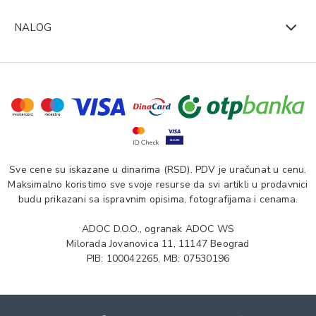
NALOG
Sve cene su iskazane u dinarima (RSD). PDV je uračunat u cenu.
Maksimalno koristimo sve svoje resurse da svi artikli u prodavnici
budu prikazani sa ispravnim opisima, fotografijama i cenama.
ADOC D.O.O., ogranak ADOC WS
Milorada Jovanovica 11, 11147 Beograd
PIB: 100042265, MB: 07530196