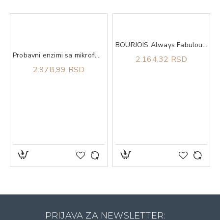
l
BOURJOIS Always Fabulous Foundation 210
Probavni enzimi sa mikroflorom caps 50 TERRANOVA
2.164,32 RSD
2.978,99 RSD
PRIJAVA ZA NEWSLETTER: